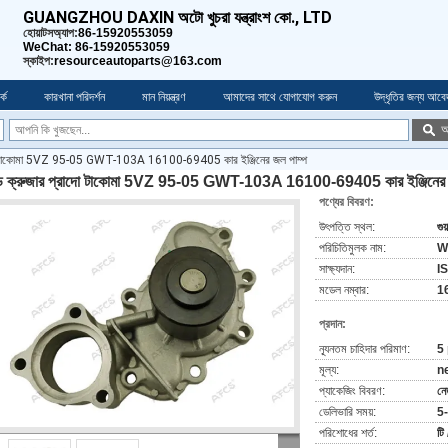
GUANGZHOU DAXIN অটো খুচরা যন্ত্রাংশ কো., LTD
হোয়াটসঅ্যাপ:
86-15920553059
WeChat: 86-15920553059
স্কাইপ:
resourceautoparts@163.com
কে
কারখানা পরিদর্শন
মান নিয়ন্ত্রণ
আমাদের সাথে যোগাযোগ করুন
উদ্ধৃতির জন্য আবে
অ
্রাদো টাকোমা 5VZ 95-05 GWT-103A 16100-69405 কার ইঞ্জিনের জল পাম্প
ান্ড ক্রুজার প্রাদো টাকোমা 5VZ 95-05 GWT-103A 16100-69405 কার ইঞ্জিনের 
পণ্যের বিবরণ:
উৎপত্তি স্থল:
গুয
পরিচিতিমুলক নাম:
W
সাক্ষ্যদান:
I
মডেল নম্বার:
1
প্রদান:
ন্যূনতম চাহিদার পরিমাণ:
5
মূল্য:
n
প্যাকেজিং বিবরণ:
নে
ডেলিভারি সময়:
5
পরিশোধের শর্ত:
টি 