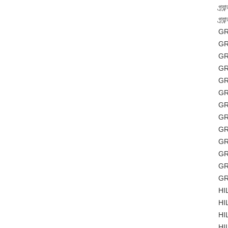
গ্র
গ্র
GR
GR
GR
GR
GR
GR
GR
GR
GR
GR
GR
GR
GR
HI
HI
HI
HI