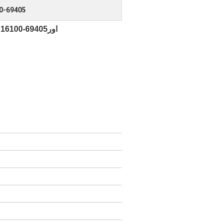
0-69405
103 এ 16100-69405
اور