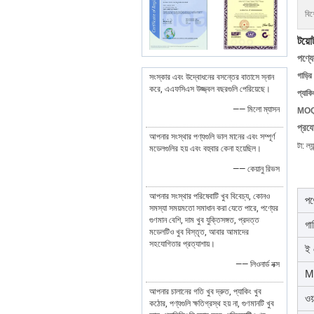
বিশ
টয়ো
পণ্যে
গাড়ি
সংস্কার এবং উদ্বোধনের বসন্তের বাতাসে স্নান
করে, এএফসিএস উজ্জ্বল বছরগুলি পেরিয়েছে।
প্যাকি
—— মিলো ম্যাসন
MOQ
প্রয
আপনার সংস্থার পণ্যগুলি ভাল মানের এবং সম্পূর্ণ
টয়োটা: ল
মডেলগুলির হয় এবং বহুবার কেনা হয়েছিল।
—— কেয়ানু রিভস
আপনার সংস্থার পরিষেবাটি খুব বিবেচ্য, কোনও
পণ
সমস্যা সময়মতো সমাধান করা যেতে পারে, পণ্যের
গুণমান বেশি, দাম খুব যুক্তিসঙ্গত, প্রদত্ত
গা
মডেলটিও খুব বিস্তৃত, আবার আমাদের
সহযোগিতার প্রত্যাশায়।
ই
—— লিওনার্ড নক্স
M
আপনার চালানের গতি খুব দ্রুত, প্যাকিং খুব
ওয়
কঠোর, পণ্যগুলি ক্ষতিগ্রস্থ হয় না, গুণমানটি খুব