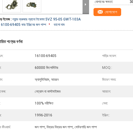
যোগানের ক্ষমতা:
3
যোগাযোগ
বড় ইমেজ :
ল্যান্ড ক্রুজার প্রাদো টাকোমা 5VZ 95-05 GWT-103A
16100-69405 কার ইঞ্জিনের জল পাম্প
ভালো দাম
ারিত পণ্যের বর্ণনা
এম:
16100-69405
গাড়ির মডেল:
া:
60000 কিলোমিটার
MOQ::
ান:
অ্যালুমিনিয়াম, আয়রন
বিতরণ সময়:
াকেজ:
নেত্রাল বা কাস্টমাইজড
আয়তন:
:
100% পরীক্ষিত
সেবা:
র:
1996-2016
ইঞ্জিন::
য কীওয়ার্ড:
জল পাম্প, বিক্রয় বিক্রয় জল পাম্প, মোটরগাড়ি জল পাম্প