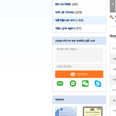
হুইল হাব বিয়ারিং
(45)
অটো বেল্ট টেনশনার
(229)
গাড়ী ইঞ্জিন জল পাম্প
(189)
গাড়ির সেন্সর যন্ত্রাংশ
(97)
বিস্ত
তোমার দর্শন লগ করা অনলাইন চ্যাট এখন
ই 
পাট
পাদ
যোগাযোগ
প্য
গুণ
সাক্ষ্যদান
বছ
পণ্