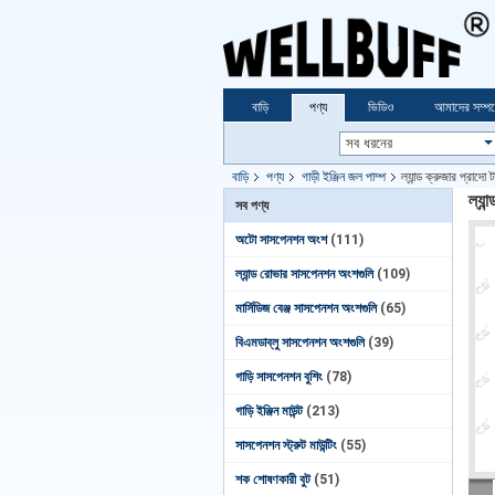
বাড়ি
পণ্য
ভিডিও
আমাদের সম্পর্
বাড়ি
পণ্য
গাড়ী ইঞ্জিন জল পাম্প
ল্যান্ড ক্রুজার প
ল্য
সব পণ্য
অটো সাসপেনশন অংশ
(111)
ল্যান্ড রোভার সাসপেনশন অংশগুলি
(109)
মার্সিডিজ বেঞ্জ সাসপেনশন অংশগুলি
(65)
বিএমডাব্লু সাসপেনশন অংশগুলি
(39)
গাড়ি সাসপেনশন বুশিং
(78)
গাড়ি ইঞ্জিন মাউন্ট
(213)
সাসপেনশন স্ট্রুট মাউন্টিং
(55)
শক শোষণকারী বুট
(51)