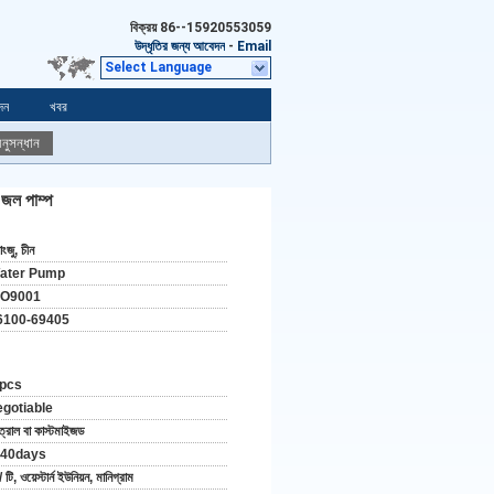
বিক্রয়
86--15920553059
উদ্ধৃতির জন্য আবেদন
-
Email
Select Language
দন
খবর
নুসন্ধান
জল পাম্প
়াংজু, চীন
ater Pump
SO9001
6100-69405
 pcs
egotiable
ত্রাল বা কাস্টমাইজড
-40days
/ টি, ওয়েস্টার্ন ইউনিয়ন, মানিগ্রাম