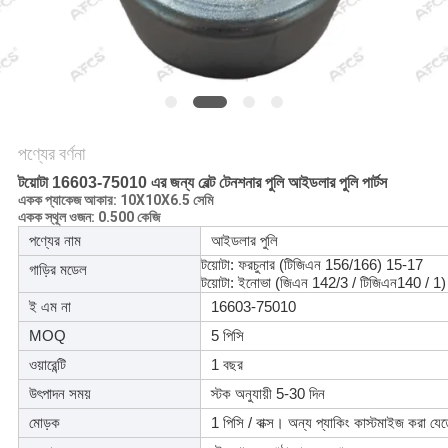
অনুরোধ
করুন
সাইট
ম্যাপ
পণ্যের বর্ণনা
টয়োটা 16603-75010 এর জন্য বেল্ট টেনশনার পুলি আইডলার পুলি পার্টস
গোপনীয়তা
একক প্যাকেজ আকার: 10X10X6.5 সেমি
একক স্থূল ওজন: 0.500 কেজি
নীতি
পণ্যের নাম
আইডলার পুলি
টয়োটা: ফরচুনার (টিজিএন 156/166) 15-17
গাড়ির মডেল
টয়োটা: ইনোভা (জিএন 142/3 / টিজিএন140 / 1
ই এম না
16603-75010
MOQ
5 পিসি
ওয়ারেন্টি
1 বছর
উৎপাদন সময়
স্টক অনুযায়ী 5-30 দিন
মোড়ক
1 পিসি / বাক্স। অন্য প্যাকিং কাস্টমাইজ করা যে