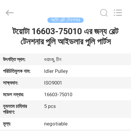
DAXIN
AUTO
SPARE
PARTS
CO.,
অটো বেল্ট টেনশনার
LTD.
All
Rights
টয়োটা 16603-75010 এর জন্য বেল্ট
বাড়ি
Reserved.
টেনশনার পুলি আইডলার পুলি পার্টস
পণ্য
উৎপত্তি স্থল:
গুয়াংজু, চীন
ভিডিও
পরিচিতিমুলক নাম:
Idler Pulley
সাক্ষ্যদান:
ISO9001
আমাদের
মডেল নম্বার:
16603-75010
সম্পর্কে
ন্যূনতম চাহিদার
5 pcs
পরিমাণ:
কারখানা
মূল্য:
negotiable
পরিদর্শন