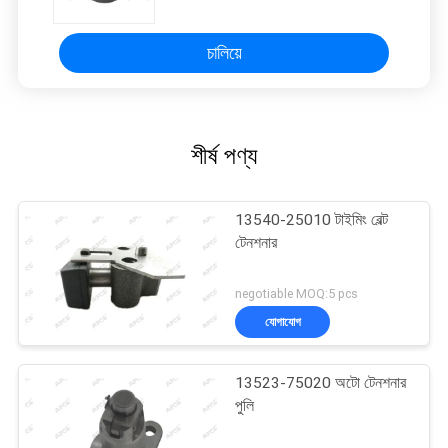
চালিয়ে
শীর্ষ পণ্য
13540-25010 টাইমিং বেল্ট
টেনশনার
negotiable MOQ:5 pcs
যোগাযোগ
13523-75020 অটো টেনশনার
পুলি