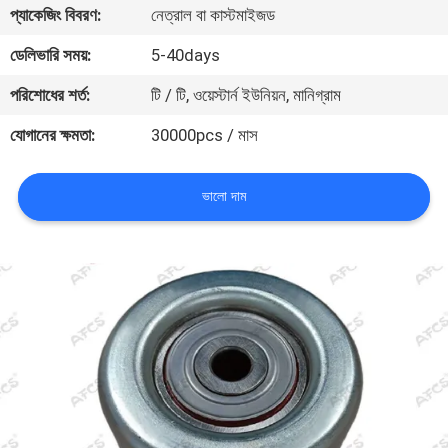
প্যাকেজিং বিবরণ:
নেত্রাল বা কাস্টমাইজড
মান
ডেলিভারি সময়:
5-40days
নিয়ন্ত্রণ
পরিশোধের শর্ত:
টি / টি, ওয়েস্টার্ন ইউনিয়ন, মানিগ্রাম
যোগানের ক্ষমতা:
30000pcs / মাস
আমাদের
সাথে
ভালো দাম
যোগাযোগ
করুন
খবর
একটি
উদ্ধৃতি