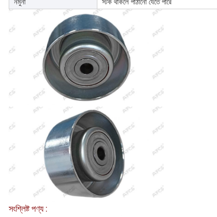
নমুনা
স্টক থাকলে পাঠানো যেতে পারে
সংশ্লিষ্ট পণ্য :