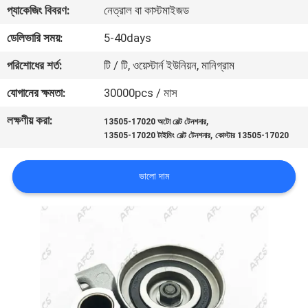
প্যাকেজিং বিবরণ:
নেত্রাল বা কাস্টমাইজড
মান
ডেলিভারি সময়:
5-40days
নিয়ন্ত্রণ
পরিশোধের শর্ত:
টি / টি, ওয়েস্টার্ন ইউনিয়ন, মানিগ্রাম
যোগানের ক্ষমতা:
30000pcs / মাস
আমাদের
লক্ষণীয় করা:
,
13505-17020 অটো বেল্ট টেনশনার
সাথে
,
13505-17020 টাইমিং বেল্ট টেনশনার
কোস্টার 13505-17020
যোগাযোগ
করুন
ভালো দাম
খবর
একটি
উদ্ধৃতি