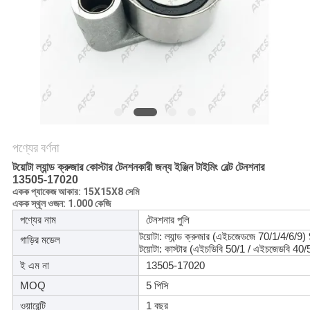
অনুরোধ
করুন
সাইট
ম্যাপ
গোপনীয়তা
পণ্যের বর্ণনা
নীতি
টয়োটা ল্যান্ড ক্রুজার কোস্টার টেনশনকারী জন্য ইঞ্জিন টাইমিং বেল্ট টেনশনার
13505-17020
একক প্যাকেজ আকার: 15X15X8 সেমি
একক স্থূল ওজন: 1.000 কেজি
পণ্যের নাম
টেনশনার পুলি
টয়োটা: ল্যান্ড ক্রুজার (এইচজেডজে 70/1/4/6/9
গাড়ির মডেল
টয়োটা: কাস্টার (এইচডিবি 50/1 / এইচজেডবি 4
ই এম না
13505-17020
MOQ
5 পিসি
ওয়ারেন্টি
1 বছর