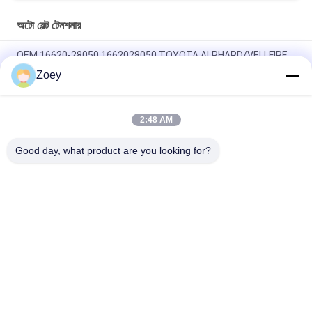
অটো বেল্ট টেনশনার
OEM 16620-28050 1662028050 TOYOTA ALPHARD/VELLFIRE
এর জন্য বেল্ট টেনশনার।4
Zoey
54.90 মিমি বাইরের ব্যাসার্ধ Mazdaspeed 6 Alternator with 7 Grooves
2:48 AM
OEM 37322-04330 3732204330 KIA PICANTO III (TA) এর জন্য
টেনশন আইডলার পলি1.0
Good day, what product are you looking for?
সব
ল্যান্ড রোভার সাসপেনশন 
অটো সাসপেনশন অংশ
অংশগুলি
মার্সিডিজ বেঞ্জ সাসপেনশন 
বিএমডাব্লু সাসপেনশন 
অংশগুলি
অংশগুলি
গাড়ি সাসপেনশন বুশিং
গাড়ি ইঞ্জিন মাউন্ট