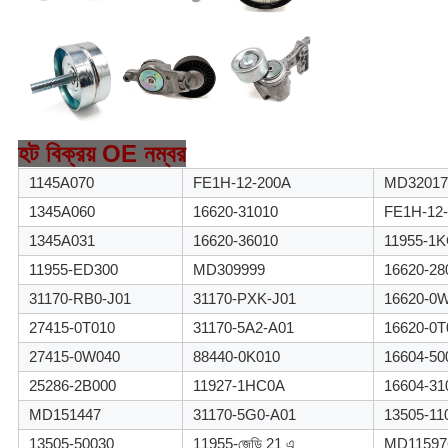
হট বিক্রয় OE নম্বর
1145A070
FE1H-12-200A
MD32017
1345A060
16620-31010
FE1H-12-
1345A031
16620-36010
11955-1
11955-ED300
MD309999
16620-28
31170-RB0-J01
31170-PXK-J01
16620-0
27415-0T010
31170-5A2-A01
16620-0T
27415-0W040
88440-0K010
16604-50
25286-2B000
11927-1HC0A
16604-31
MD151447
31170-5G0-A01
13505-11
13505-50030
11955-জেডি 21 এ
MD11597