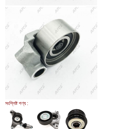
সংশ্লিষ্ট পণ্য :