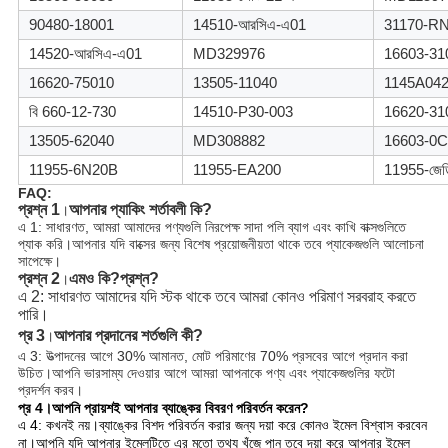
90480-18001
14510-আরসিএ-এ01
31170-R
14520-আরসিএ-এ01
MD329976
16603-31
16620-75010
13505-11040
1145A04
বি 660-12-730
14510-P30-003
16620-31
13505-62040
MD308882
16603-0C
11955-6N20B
11955-EA200
11955-জেড
FAQ:
প্রশ্ন 1
আপনার প্যাকিং শর্তাবলী কি?
।
এ 1: সাধারণত, আমরা আমাদের পণ্যগুলি নিরপেক্ষ সাদা পলি ব্যাগ এবং কাখি বাক্সগুলিতে
প্যাক করি।আপনার যদি বাক্সের জন্য বিশেষ প্রয়োজনীয়তা থাকে তবে প্যাকেজগুলি আলোচনা
সাপেক্ষে।
প্রশ্ন 2
এমও কি?
প্রশ্ন?
।
এ 2: সাধারণত আমাদের যদি স্টক থাকে তবে আমরা কোনও পরিমাণ সরবরাহ করতে 
পারি।
প্র 3
আপনার প্রদানের শর্তগুলি কী?
।
এ 3: উত্পাদনের আগে 30% আমানত, মোট পরিমাণের 70% প্রসবের আগে প্রদান করা
উচিত।
আপনি ভারসাম্য দেওয়ার আগে আমরা আপনাকে পণ্য এবং প্যাকেজগুলির ফটো 
প্রদর্শন করব।
প্র 4।আপনি প্রায়শই আপনার ব্যাঙ্কের বিবরণ পরিবর্তন করেন?
এ 4: কখনই নয়।ব্যাঙ্কের বিশদ পরিবর্তন করার জন্য দয়া করে কোনও ইমেল বিশ্বাস করবেন
না।
আপনি যদি আপনার ইমেলটিতে এর মতো তথ্য খুঁজে পান তবে দয়া করে আপনার ইমেল