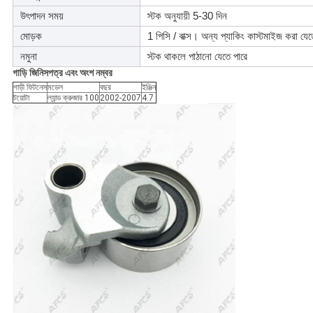
উৎপাদন সময়
স্টক অনুযায়ী 5-30 দিন
মোড়ক
1 পিসি / বাক্স। অন্য প্যাকিং কাস্টমাইজ করা যে
নমুনা
স্টক থাকলে পাঠানো যেতে পারে
গাড়ি
জিনিসপত্র এবং অংশ নম্বর
গাড়ী ফিটনেস
মডেল
বছর
ইঞ্জিন
টয়োটা
ল্যান্ড ক্রুজার 100
2002-2007
4.7