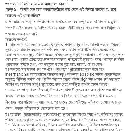
পাসওয়ার্ড পরিবর্তন করুন এবং আমাদেরও জানান।
প্রশ্ন 5।
আপনি কেন অন্য সরবরাহকারীদের কাছ থেকে এটি কিনতে পারবেন না, তবে
আমাদের এটি কেনা উচিত?
এ 5: আমাদের সংস্থার স্পিয়ার পার্টস সিস্টেমের সর্বাধিক সম্পূর্ণ এবং সর্বাধিক ওরিয়েন্টেড
সাপ্লাই চেইন রয়েছে, যা নিশ্চিত করে যে আমরা নির্দিষ্ট সময়ের মধ্যে দ্রুত এবং নির্ভুলভাবে
পণ্য সরবরাহ করতে পারি।
আমাদের সম্পর্কে:
1. আমাদের সংস্থা সর্বদা অখণ্ডতা, উদ্ভাবন, পেশাদার, গ্রাহকদের আস্থা অর্জনের পরিষেবা,
মূল বিক্রয় আমদানি এবং অনেক দেশ রফতানি করে।হোন অটো পার্টস শিল্পের বছরগুলিতে,
আমাদের ফসলের প্রচুর পরিমাণ রয়েছে, ভবিষ্যতের মুখোমুখি আমরা ভাল বিশ্বাস ব্যবস্থাপনাকে
মেনে চলব, গ্রাহক তৈরির জন্য মনোযোগ সহকারে, বাস্তববাদী মূল্যবোধ করব, শিকড়ের টার্মিনাল
গ্রাহকদের অবিরত রাখব, এবং বন্ধুদের হাতের মুঠো হাত, পাতলা, এগিয়ে ফোর।
ঘ।
আমাদের উচ্চ দক্ষতা এবং কম খরচ পণ্যগুলিকে প্রতিযোগিতামূলক দামে রাখে
international আন্তর্জাতিক বাণিজ্যে সমৃদ্ধ অভিজ্ঞতা specific নির্দিষ্ট প্রয়োজনীয়তা
অনুসারে বিভিন্ন আকার এবং প্যাকিং সরবরাহ করতে পারেন highউচ্চ গুণমান এবং সময়মতো
বিতরণ সহ, আমাদের সংস্থা গ্রাহকদের কাছ থেকে জনপ্রিয় প্রশংসা অর্জন করেছে।
৩. আমাদের কাছে মানের নিশ্চয়তা, উচ্চমানের, সাশ্রয়ী মূল্যের দাম এবং সুবিধাজনক পরিবহন
রয়েছে।আমাদের কাছে সংক্ষিপ্ত বিতরণ সময় নিশ্চিত করার জন্য পর্যাপ্ত স্টক রয়েছে।
বিক্রয়ের পরে পরিষেবা মূল্যায়ন ভাল, গ্রাহকদের সেরা শপিংয়ের অভিজ্ঞতা দেওয়ার জন্য যে
কোনও সমস্যা সক্রিয়ভাবে মোকাবেলা করা হবে।
ঘ।
গ্রাহকের প্রয়োজনীয়তার প্রতি তাত্ক্ষণিক প্রতিক্রিয়া নিশ্চিত করার এবং সর্বস্তরের ট্র্যাকিং
পরিষেবা এবং প্রযুক্তিগত সহায়তা প্রদানের জন্য সর্বাত্মক প্রচেষ্টা করা হয়।পণ্যের গুণমানের
উপর নির্ভর করে আমরা আফ্রিকা, উত্তর আমেরিকা এবং দক্ষিণ-পূর্ব এশিয়ার দেশগুলিতে খুব
ভালভাবে বিক্রয় করেছি।'প্রথমে গ্রাহক, এগিয়ে যান' এর ব্যবসায়িক দর্শনের দিকে মনোনিবেশ