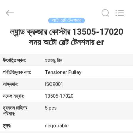
DAXIN
AUTO
SPARE
PARTS
CO.,
অটো বেল্ট টেনশনার
LTD.
All
Rights
ল্যান্ড ক্রুজার কোস্টার 13505-17020
বাড়ি
Reserved.
সময় অটো বেল্ট টেনশনার er
পণ্য
উৎপত্তি স্থল:
গুয়াংজু, চীন
ভিডিও
পরিচিতিমুলক নাম:
Tensioner Pulley
সাক্ষ্যদান:
ISO9001
আমাদের
মডেল নম্বার:
13505-17020
সম্পর্কে
ন্যূনতম চাহিদার
5 pcs
পরিমাণ:
কারখানা
মূল্য:
negotiable
পরিদর্শন