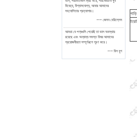
ভাল, পরামিতিগুলি ম্যাচ করে, পরিষেবাটিও খুব
বিবেচ্য, বিশ্বাসযোগ্য, আবার আমাদের
সহযোগিতার প্রত্যাশায়।
গাড়ি
—— জেসন বেরিল্লেস
টয়ো
আমরা যে পণ্যগুলি পেয়েছি তা ভাল অবস্থায়
রয়েছে এবং অন্যান্য সমস্ত বিষয় আমাদের
প্রয়োজনীয়তা সম্পূর্ণরূপে পূরণ করে।
—— বিল বুশ