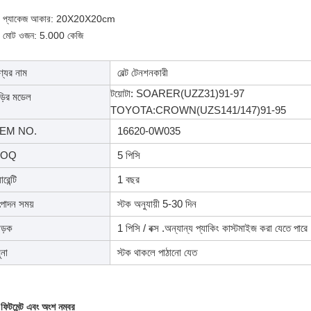
 প্যাকেজ আকার: 20X20X20cm
 মোট ওজন: 5.000 কেজি
্যের নাম
বেল্ট টেনশনকারী
টয়োটা: SOARER(UZZ31)91-97
ড়ির মডেল
TOYOTA:CROWN(UZS141/147)91-95
EM NO.
16620-0W035
OQ
5 পিসি
ারেন্টি
1 বছর
পাদন সময়
স্টক অনুযায়ী 5-30 দিন
ড়ক
1 পিসি / বক্স .অন্যান্য প্যাকিং কাস্টমাইজ করা যেতে পারে
ুনা
স্টক থাকলে পাঠানো যেত
ফিটমেন্ট এবং অংশ নম্বর