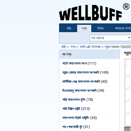
বাড়ি
পণ্য
ভিডিও
আমাদের সম্পর্
বাড়ি
পণ্য
অটো বেল্ট টেনশনার
ল্যান্ড ক্রুজার 1662
ল্যা
সব পণ্য
অটো সাসপেনশন অংশ
(111)
ল্যান্ড রোভার সাসপেনশন অংশগুলি
(109)
মার্সিডিজ বেঞ্জ সাসপেনশন অংশগুলি
(65)
বিএমডাব্লু সাসপেনশন অংশগুলি
(39)
গাড়ি সাসপেনশন বুশিং
(78)
গাড়ি ইঞ্জিন মাউন্ট
(213)
সাসপেনশন স্ট্রুট মাউন্টিং
(55)
শক শোষণকারী বুট
(51)