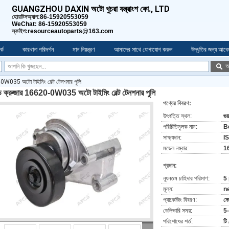
GUANGZHOU DAXIN অটো খুচরা যন্ত্রাংশ কো., LTD
হোয়াটসঅ্যাপ:
86-15920553059
WeChat: 86-15920553059
স্কাইপ:
resourceautoparts@163.com
কে
কারখানা পরিদর্শন
মান নিয়ন্ত্রণ
আমাদের সাথে যোগাযোগ করুন
উদ্ধৃতির জন্য আবে
অ
0-0W035 অটো টাইমিং বেল্ট টেনশনার পুলি
ন্ড ক্রুজার 16620-0W035 অটো টাইমিং বেল্ট টেনশনার পুলি
পণ্যের বিবরণ:
উৎপত্তি স্থল:
গুয
পরিচিতিমুলক নাম:
B
সাক্ষ্যদান:
I
মডেল নম্বার:
1
প্রদান:
ন্যূনতম চাহিদার পরিমাণ:
5
মূল্য:
n
প্যাকেজিং বিবরণ:
নে
ডেলিভারি সময়:
5
পরিশোধের শর্ত:
টি 