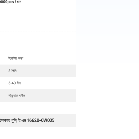
0000pcs / মাস
টয়োটার জন্য
5 পিসি
5-40 দিন
স্ট্যান্ডার্ড সাইজ
শনার পুলি
ই এম 16620-0W035
,