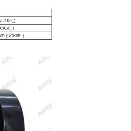
UZJ100_)
UCK60_)
WD (UCK65_)