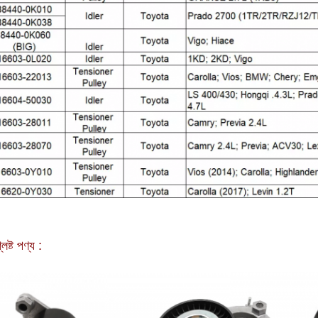
লিষ্ট পণ্য :