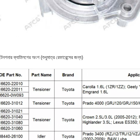
ট টেনশনার ক্যাটালগের অংশ (শুধুমাত্র রেফারেন্সের জন্য)