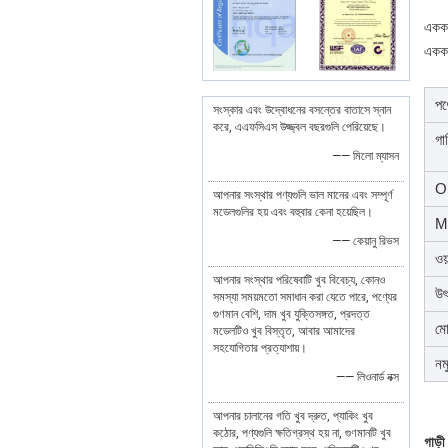
একক
একক
পণ
সংস্কার এবং উদ্বোধনের বসন্তের বাতাসে স্নান
করে, এএফসিএস উজ্জ্বল বছরগুলি পেরিয়েছে।
গা
—— মিলো ম্যাসন
O
আপনার সংস্থার পণ্যগুলি ভাল মানের এবং সম্পূর্ণ
মডেলগুলির হয় এবং বহুবার কেনা হয়েছিল।
M
—— কেয়ানু রিভস
ওয়
আপনার সংস্থার পরিষেবাটি খুব বিবেচ্য, কোনও
উৎ
সমস্যা সময়মতো সমাধান করা যেতে পারে, পণ্যের
গুণমান বেশি, দাম খুব যুক্তিসঙ্গত, প্রদত্ত
মো
মডেলটিও খুব বিস্তৃত, আবার আমাদের
সহযোগিতার প্রত্যাশায়।
নম
—— লিওনার্ড নক্স
আপনার চালানের গতি খুব দ্রুত, প্যাকিং খুব
কঠোর, পণ্যগুলি ক্ষতিগ্রস্থ হয় না, গুণমানটি খুব
গাড়ী