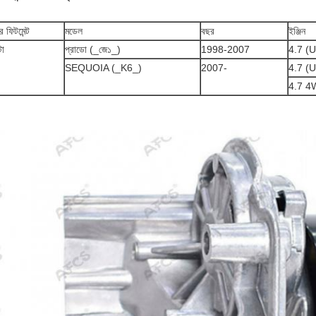
র ফিটমেন্ট
মডেল
বছর
ইঞ্জিন
টা
প্রাডো (_জে১_)
1998-2007
4.7 (
SEQUOIA (_K6_)
2007-
4.7 (
4.7 4