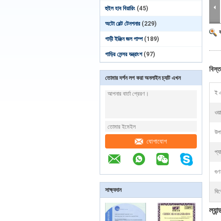
হুইল হাব বিয়ারিং
(45)
অটো বেল্ট টেনশনার
(229)
গাড়ী ইঞ্জিন জল পাম্প
(189)
গাড়ির সেন্সর যন্ত্রাংশ
(97)
বিস্ত
তোমার দর্শন লগ করা অনলাইন চ্যাট এখন
ই 
ওয়া
উপা
যোগাযোগ
প্য
গুণ
সাক্ষ্যদান
বিশ
ল্যা