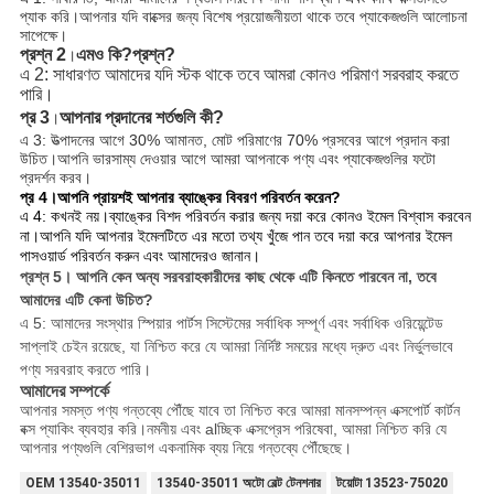
প্যাক করি।আপনার যদি বাক্সের জন্য বিশেষ প্রয়োজনীয়তা থাকে তবে প্যাকেজগুলি আলোচনা
সাপেক্ষে।
প্রশ্ন 2
এমও কি?
প্রশ্ন?
।
এ 2: সাধারণত আমাদের যদি স্টক থাকে তবে আমরা কোনও পরিমাণ সরবরাহ করতে 
পারি।
প্র 3
আপনার প্রদানের শর্তগুলি কী?
।
এ 3: উত্পাদনের আগে 30% আমানত, মোট পরিমাণের 70% প্রসবের আগে প্রদান করা
উচিত।
আপনি ভারসাম্য দেওয়ার আগে আমরা আপনাকে পণ্য এবং প্যাকেজগুলির ফটো 
প্রদর্শন করব।
প্র 4।আপনি প্রায়শই আপনার ব্যাঙ্কের বিবরণ পরিবর্তন করেন?
এ 4: কখনই নয়।ব্যাঙ্কের বিশদ পরিবর্তন করার জন্য দয়া করে কোনও ইমেল বিশ্বাস করবেন
না।
আপনি যদি আপনার ইমেলটিতে এর মতো তথ্য খুঁজে পান তবে দয়া করে আপনার ইমেল
পাসওয়ার্ড পরিবর্তন করুন এবং আমাদেরও জানান।
প্রশ্ন 5।
আপনি কেন অন্য সরবরাহকারীদের কাছ থেকে এটি কিনতে পারবেন না, তবে
আমাদের এটি কেনা উচিত?
এ 5: আমাদের সংস্থার স্পিয়ার পার্টস সিস্টেমের সর্বাধিক সম্পূর্ণ এবং সর্বাধিক ওরিয়েন্টেড
সাপ্লাই চেইন রয়েছে, যা নিশ্চিত করে যে আমরা নির্দিষ্ট সময়ের মধ্যে দ্রুত এবং নির্ভুলভাবে
পণ্য সরবরাহ করতে পারি।
আমাদের সম্পর্কে
আপনার সমস্ত পণ্য গন্তব্যে পৌঁছে যাবে তা নিশ্চিত করে আমরা মানসম্পন্ন এক্সপোর্ট কার্টন
বক্স প্যাকিং ব্যবহার করি।নমনীয় এবং alচ্ছিক এক্সপ্রেস পরিষেবা, আমরা নিশ্চিত করি যে
আপনার পণ্যগুলি বেশিরভাগ একনামিক ব্যয় নিয়ে গন্তব্যে পৌঁছেছে।
OEM 13540-35011
13540-35011 অটো বেল্ট টেনশনার
টয়োটা 13523-75020