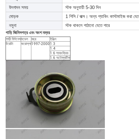
উৎপাদন সময়
স্টক অনুযায়ী 5-30 দিন
মোড়ক
1 পিসি / বাক্স। অন্য প্যাকিং কাস্টমাইজ করা যে
নমুনা
স্টক থাকলে পাঠানো যেতে পারে
গাড়ি
জিনিসপত্র এবং অংশ নম্বর
গাড়ী ফিটনেস
মডেল
বছর
ইঞ্জিন
টয়োটা
করোল্লা
1997-2000
1.3
1.4
1.6 স্বয়ংক্রিয়
1.6 অটোম্যাটিক