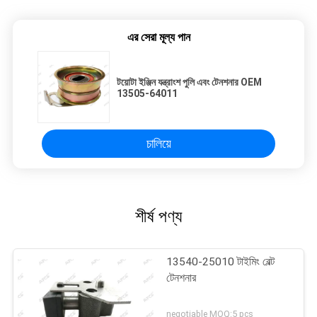
এর সেরা মূল্য পান
টয়োটা ইঞ্জিন যন্ত্রাংশ পুলি এবং টেনশনার OEM
13505-64011
চালিয়ে
শীর্ষ পণ্য
13540-25010 টাইমিং বেল্ট
টেনশনার
negotiable MOQ:5 pcs