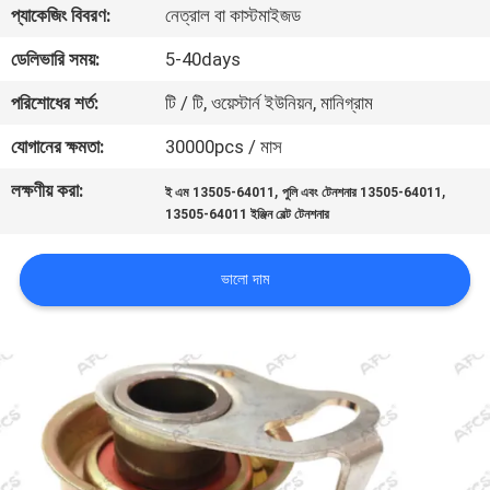
প্যাকেজিং বিবরণ:
নেত্রাল বা কাস্টমাইজড
মান
ডেলিভারি সময়:
5-40days
নিয়ন্ত্রণ
পরিশোধের শর্ত:
টি / টি, ওয়েস্টার্ন ইউনিয়ন, মানিগ্রাম
যোগানের ক্ষমতা:
30000pcs / মাস
আমাদের
লক্ষণীয় করা:
,
,
ই এম 13505-64011
পুলি এবং টেনশনার 13505-64011
সাথে
13505-64011 ইঞ্জিন বেল্ট টেনশনার
যোগাযোগ
করুন
ভালো দাম
খবর
একটি
উদ্ধৃতি