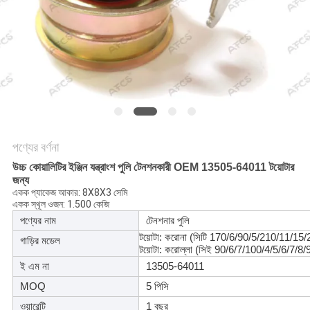
অনুরোধ
করুন
সাইট
ম্যাপ
গোপনীয়তা
পণ্যের বর্ণনা
নীতি
উচ্চ কোয়ালিটির ইঞ্জিন যন্ত্রাংশ পুলি টেনশনকারী OEM 13505-64011 টয়োটার
জন্য
একক প্যাকেজ আকার: 8X8X3 সেমি
একক স্থূল ওজন: 1.500 কেজি
পণ্যের নাম
টেনশনার পুলি
টয়োটা: করোনা (সিটি 170/6/90/5/210/11/15
গাড়ির মডেল
টয়োটা: করোল্লা (সিই 90/6/7/100/4/5/6/7/8
ই এম না
13505-64011
MOQ
5 পিসি
ওয়ারেন্টি
1 বছর