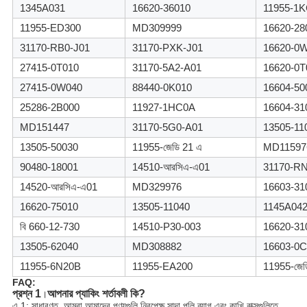
1345A031
16620-36010
11955-1
11955-ED300
MD309999
16620-28
31170-RB0-J01
31170-PXK-J01
16620-0
27415-0T010
31170-5A2-A01
16620-0T
27415-0W040
88440-0K010
16604-50
25286-2B000
11927-1HC0A
16604-31
MD151447
31170-5G0-A01
13505-11
13505-50030
11955-জেডি 21 এ
MD11597
90480-18001
14510-আরসিএ-এ01
31170-R
14520-আরসিএ-এ01
MD329976
16603-31
16620-75010
13505-11040
1145A04
বি 660-12-730
14510-P30-003
16620-31
13505-62040
MD308882
16603-0C
11955-6N20B
11955-EA200
11955-জেড
FAQ:
প্রশ্ন 1
আপনার প্যাকিং শর্তাবলী কি?
।
এ 1: সাধারণত, আমরা আমাদের পণ্যগুলি নিরপেক্ষ সাদা পলি ব্যাগ এবং কাখি বাক্সগুলিতে