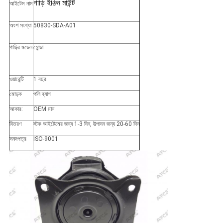
গাড়ি ইঞ্জিন মাউন্ট
আইটেম নাম
অংশ সংখ্যা
50830-SDA-A01
গাড়ির মডেল
হোন্ডা
ওয়ারেন্টি
1 বছর
মোড়ক
পলি ব্যাগ
আকার:
OEM মান
বিতরণ
স্টক আইটেমের জন্য 1-3 দিন, উত্পাদন জন্য 20-60 দিন
সনদপত্র
ISO-9001