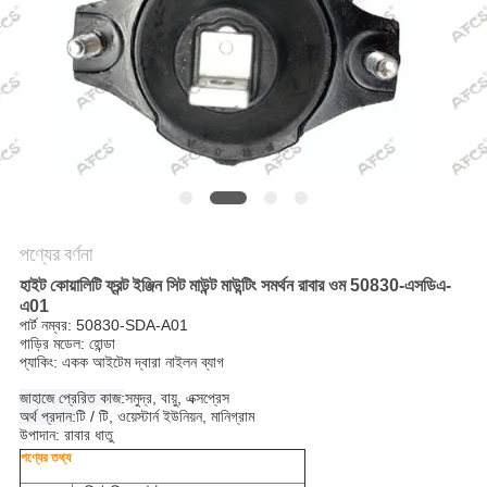
অনুরোধ
করুন
সাইট
ম্যাপ
গোপনীয়তা
পণ্যের বর্ণনা
নীতি
হাইট কোয়ালিটি ফ্রন্ট ইঞ্জিন সিট মাউন্ট মাউন্টিং সমর্থন রাবার ওম 50830-এসডিএ-
এ01
পার্ট নম্বর: 50830-SDA-A01
গাড়ির মডেল:
হোন্ডা
প্যাকিং: একক আইটেম দ্বারা নাইলন ব্যাগ
জাহাজে প্রেরিত কাজ:
সমুদ্র, বায়ু, এক্সপ্রেস
অর্থ প্রদান:
টি / টি, ওয়েস্টার্ন ইউনিয়ন, মানিগ্রাম
উপাদান: রাবার ধাতু
পণ্যের তথ্য