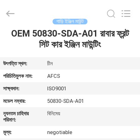
DAXIN
AUTO
SPARE
PARTS
CO.,
গাড়ি ইঞ্জিন মাউন্ট
LTD.
All
Rights
OEM 50830-SDA-A01 রাবার ফ্রন্ট
বাড়ি
Reserved.
সিট কার ইঞ্জিন মাউন্টিং
পণ্য
উৎপত্তি স্থল:
চীন
ভিডিও
পরিচিতিমুলক নাম:
AFCS
সাক্ষ্যদান:
ISO9001
আমাদের
মডেল নম্বার:
50830-SDA-A01
সম্পর্কে
ন্যূনতম চাহিদার
বিনিমেয়
পরিমাণ:
কারখানা
মূল্য:
negotiable
পরিদর্শন