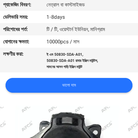
প্যাকেজিং বিবরণ:
নেত্রাল বা কাস্টমাইজড
মান
ডেলিভারি সময়:
1-8days
নিয়ন্ত্রণ
পরিশোধের শর্ত:
টি / টি, ওয়েস্টার্ন ইউনিয়ন, মানিগ্রাম
যোগানের ক্ষমতা:
10000pcs / মাস
আমাদের
লক্ষণীয় করা:
,
ই এম 50830-SDA-A01
সাথে
,
50830-SDA-A01 রাবার ইঞ্জিন মাউন্টস
যোগাযোগ
সামনের আসন গাড়ি ইঞ্জিন মাউন্ট
করুন
ভালো দাম
খবর
একটি
উদ্ধৃতি