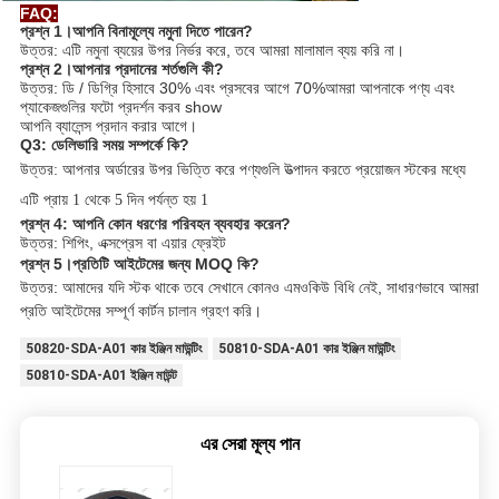
FAQ:
প্রশ্ন 1।আপনি বিনামূল্যে নমুনা দিতে পারেন?
উত্তর: এটি নমুনা ব্যয়ের উপর নির্ভর করে, তবে আমরা মালামাল ব্যয় করি না।
প্রশ্ন 2।আপনার প্রদানের শর্তগুলি কী?
উত্তর: ডি / ডিগ্রি হিসাবে 30% এবং প্রসবের আগে 70%আমরা আপনাকে পণ্য এবং
প্যাকেজগুলির ফটো প্রদর্শন করব show
আপনি ব্যালেন্স প্রদান করার আগে।
Q3: ডেলিভারি সময় সম্পর্কে কি?
উত্তর: আপনার অর্ডারের উপর ভিত্তি করে পণ্যগুলি উত্পাদন করতে প্রয়োজন স্টকের মধ্যে
এটি প্রায় 1 থেকে 5 দিন পর্যন্ত হয় 1
প্রশ্ন 4: আপনি কোন ধরণের পরিবহন ব্যবহার করেন?
উত্তর: শিপিং, এক্সপ্রেস বা এয়ার ফ্রেইট
প্রশ্ন 5।প্রতিটি আইটেমের জন্য MOQ কি?
উত্তর: আমাদের যদি স্টক থাকে তবে সেখানে কোনও এমওকিউ বিধি নেই, সাধারণভাবে আমরা 
প্রতি আইটেমের সম্পূর্ণ কার্টন চালান গ্রহণ করি। 
50820-SDA-A01 কার ইঞ্জিন মাউন্টিং
50810-SDA-A01 কার ইঞ্জিন মাউন্টিং
50810-SDA-A01 ইঞ্জিন মাউন্ট
এর সেরা মূল্য পান