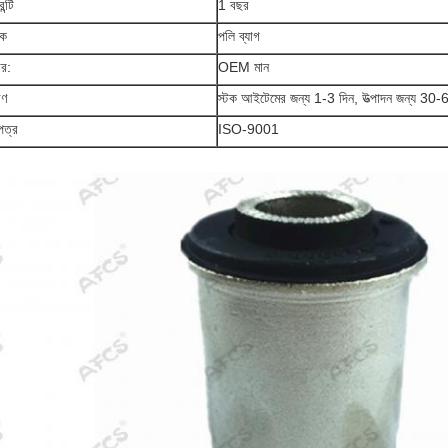
ন্টি
1 বছর
়ক
পলি ব্যাগ
র:
OEM মান
রণ
স্টক আইটেমের জন্য 1-3 দিন, উত্পাদন জন্য 30-
পত্র
ISO-9001