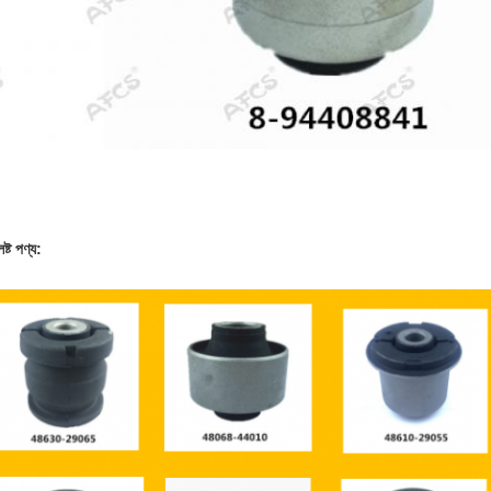
িষ্ট পণ্য: