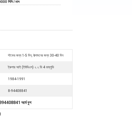
000 পিসি / মাস
স্টকের জন্য 1-5 দিন, উত্পাদনের জন্য 30-40 দিন
ট্রুপার আই (ইউবিএস) ২.২ ডি 4 ডাব্লুডি
1984-1991
8-94408841
 894408841 আর্ম বুশ
য