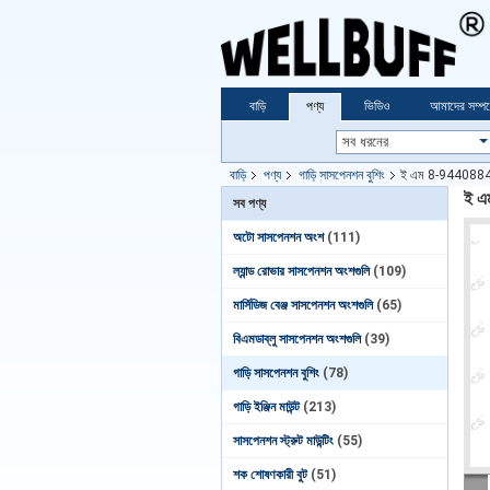
বাড়ি
পণ্য
ভিডিও
আমাদের সম্পর্
বাড়ি
পণ্য
গাড়ি সাসপেনশন বুশিং
ই এম 8-94408841 স
ই এম
সব পণ্য
অটো সাসপেনশন অংশ
(111)
ল্যান্ড রোভার সাসপেনশন অংশগুলি
(109)
মার্সিডিজ বেঞ্জ সাসপেনশন অংশগুলি
(65)
বিএমডাব্লু সাসপেনশন অংশগুলি
(39)
গাড়ি সাসপেনশন বুশিং
(78)
গাড়ি ইঞ্জিন মাউন্ট
(213)
সাসপেনশন স্ট্রুট মাউন্টিং
(55)
শক শোষণকারী বুট
(51)