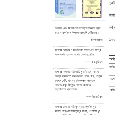
প্যাক
জাহা
অর্থ 
সংস্কার এবং উদ্বোধনের বসন্তের বাতাসে স্নান
করে, এএফসিএস উজ্জ্বল বছরগুলি পেরিয়েছে।
উপাদা
—— মিলো ম্যাসন
আপনার সংস্থার পণ্যগুলি ভাল মানের এবং সম্পূর্ণ
মডেলগুলির হয় এবং বহুবার কেনা হয়েছিল।
পণ্য
—— কেয়ানু রিভস
আইট
আপনার সংস্থার পরিষেবাটি খুব বিবেচ্য, কোনও
সমস্যা সময়মতো সমাধান করা যেতে পারে, পণ্যের
অংশ 
গুণমান বেশি, দাম খুব যুক্তিসঙ্গত, প্রদত্ত
মডেলটিও খুব বিস্তৃত, আবার আমাদের
সহযোগিতার প্রত্যাশায়।
গাড়
—— লিওনার্ড নক্স
আপনার চালানের গতি খুব দ্রুত, প্যাকিং খুব
কঠোর, পণ্যগুলি ক্ষতিগ্রস্থ হয় না, গুণমানটি খুব