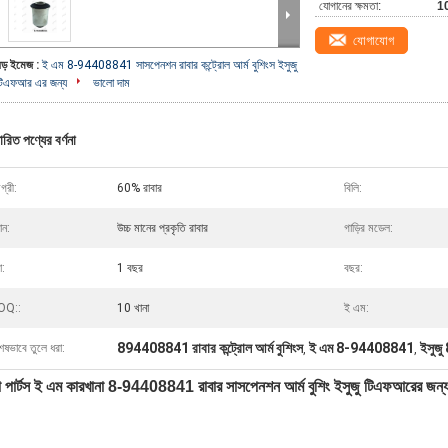
যোগানের ক্ষমতা:
10
যোগাযোগ
বড় ইমেজ :
ই এম 8-94408841 সাসপেনশন রাবার কন্ট্রোল আর্ম বুশিংস ইসুজু
টিএফআর এর জন্য
ভালো দাম
ারিত পণ্যের বর্ণনা
গ্রী:
60% রাবার
বিলি:
ান:
উচ্চ মানের প্রকৃতি রাবার
গাড়ির মডেল:
া:
1 বছর
বছর:
OQ::
10 খানা
ই এম:
894408841 রাবার কন্ট্রোল আর্ম বুশিংস
ই এম 8-94408841
ইসুজু
েষভাবে তুলে ধরা:
,
,
পার্টস ই এম কারখানা 8-94408841 রাবার সাসপেনশন আর্ম বুশিং ইসুজু টিএফআরের জন্