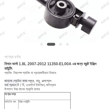
অনুরোধ
করুন
সাইট
ম্যাপ
গোপনীয়তা
পণ্যের বর্ণনা
নীতি
নিসান ভার্সা 1.8L 2007-2012 11350-EL00A এর জন্য ফ্রন্ট ইঞ্জিন
মাউন্টিং
প্যাকিং: নিরপেক্ষ প্যাকিং বা প্রয়োজনীয়তা হিসাবে
জাহাজে প্রেরিত কাজ:
সমুদ্র, বায়ু, এক্সপ্রেস
অর্থ প্রদান:
টি / টি, ওয়েস্টার্ন ইউনিয়ন, মানিগ্রাম
উপাদান: উচ্চ মানের প্রকৃতি রাবার
পণ্যের তথ্য
আইটেম নাম
ইঞ্জিন মাউন্টিং