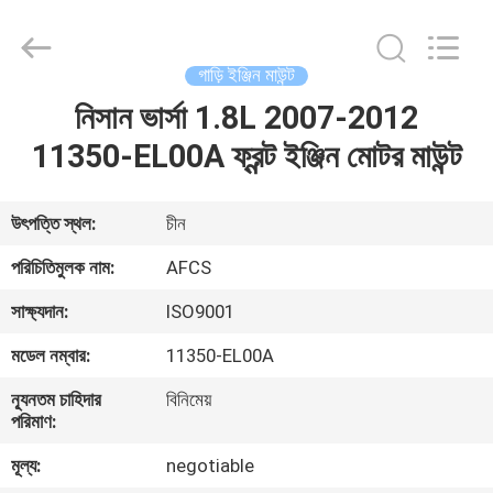
DAXIN
AUTO
SPARE
PARTS
CO.,
গাড়ি ইঞ্জিন মাউন্ট
LTD.
All
Rights
নিসান ভার্সা 1.8L 2007-2012
বাড়ি
Reserved.
11350-EL00A ফ্রন্ট ইঞ্জিন মোটর মাউন্ট
পণ্য
উৎপত্তি স্থল:
চীন
ভিডিও
পরিচিতিমুলক নাম:
AFCS
সাক্ষ্যদান:
ISO9001
আমাদের
মডেল নম্বার:
11350-EL00A
সম্পর্কে
ন্যূনতম চাহিদার
বিনিমেয়
পরিমাণ:
কারখানা
মূল্য:
negotiable
পরিদর্শন