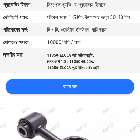
প্যাকেজিং বিবরণ:
নিরপেক্ষ প্যাকিং বা প্রয়োজন হিসাবে
মান
ডেলিভারি সময়:
স্টকের জন্য 1-5 দিন, উত্পাদনের জন্য 30-40 দিন
নিয়ন্ত্রণ
পরিশোধের শর্ত:
টি / টি, ওয়েস্টার্ন ইউনিয়ন, মানিগ্রাম
যোগানের ক্ষমতা:
10000 পিসি / মাস
আমাদের
লক্ষণীয় করা:
,
11350-EL00A ফ্রন্ট ইঞ্জিন মাউন্টিং
সাথে
,
নিসান ভার্সা 1.8L 11350-EL00A
যোগাযোগ
11350-EL00A ফ্রন্ট ইঞ্জিন মোটর মাউন্ট
করুন
ভালো দাম
খবর
একটি
উদ্ধৃতি