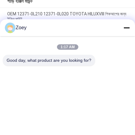
গাড়ি ইঞ্জিন মাউন্ট
OEM 12371-0L210 12371-0L020 TOYOTA HILUXVIII পিকআপের জন্য
ইঞ্জিন মাউন্ট
Zoey
OEM 12361-31210 1236131210 টয়োটা আলফার্ড / ভেলফায়ারের জন্য ইঞ্জিন
মাউন্টিং
1:17 AM
OEM 12305-0P010 12305-31070 12305-31080 LEXUS RX350
2016 এর জন্য ইঞ্জিন মাউন্ট
Good day, what product are you looking for?
সব
ল্যান্ড রোভার সাসপেনশন 
অটো সাসপেনশন অংশ
অংশগুলি
মার্সিডিজ বেঞ্জ সাসপেনশন 
বিএমডাব্লু সাসপেনশন 
অংশগুলি
অংশগুলি
গাড়ি সাসপেনশন বুশিং
গাড়ি ইঞ্জিন মাউন্ট