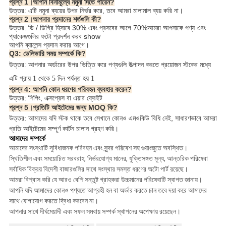
প্রশ্ন 1।আপনি বিনামূল্যে নমুনা দিতে পারেন?
উত্তর: এটি নমুনা ব্যয়ের উপর নির্ভর করে, তবে আমরা মালামাল ব্যয় করি না।
প্রশ্ন 2।আপনার প্রদানের শর্তগুলি কী?
উত্তর: ডি / ডিগ্রি হিসাবে 30% এবং প্রসবের আগে 70%আমরা আপনাকে পণ্য এবং
প্যাকেজগুলির ফটো প্রদর্শন করব show
আপনি ব্যালেন্স প্রদান করার আগে।
Q3: ডেলিভারি সময় সম্পর্কে কি?
উত্তর: আপনার অর্ডারের উপর ভিত্তি করে পণ্যগুলি উত্পাদন করতে প্রয়োজন স্টকের মধ্যে
এটি প্রায় 1 থেকে 5 দিন পর্যন্ত হয় 1
প্রশ্ন 4: আপনি কোন ধরণের পরিবহন ব্যবহার করেন?
উত্তর: শিপিং, এক্সপ্রেস বা এয়ার ফ্রেইট
প্রশ্ন 5।প্রতিটি আইটেমের জন্য MOQ কি?
উত্তর: আমাদের যদি স্টক থাকে তবে সেখানে কোনও এমওকিউ বিধি নেই, সাধারণভাবে আমরা 
প্রতি আইটেমের সম্পূর্ণ কার্টন চালান গ্রহণ করি। 
আমাদের সম্পর্কে
আমাদের সংস্থাটি সুবিধাজনক পরিবহন এবং সুন্দর পরিবেশ সহ গুয়াংজুতে অবস্থিত।
স্থিতিশীল এবং সময়োচিত সরবরাহ, নির্ভরযোগ্য মানের, যুক্তিসঙ্গত মূল্য, আন্তরিক পরিষেবা
সর্বাধিক বিক্রয় বিদেশী বাজারগুলির সাথে সংস্থার সমস্ত ধরণের অটো পার্ট রয়েছে।
আমরা বিশ্বাস করি যে আরও বেশি সন্তুষ্ট গ্রাহকরা উচ্চমানের পরিষেবাটি স্বাগত জানায়।
আপনি যদি আমাদের কোনও পণ্যতে আগ্রহী হন বা অর্ডার করতে চান তবে দয়া করে আমাদের
সাথে যোগাযোগ করতে দ্বিধা করবেন না।
আপনার সাথে দীর্ঘমেয়াদী এবং সফল সমবায় সম্পর্ক স্থাপনের অপেক্ষায় রয়েছেন।