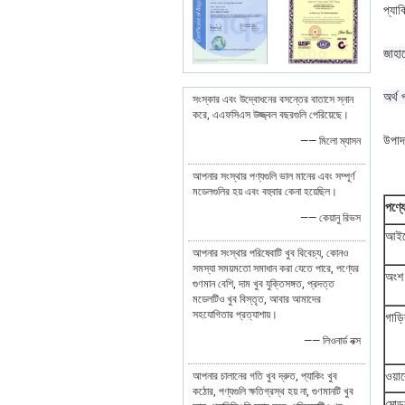
প্যাক
জাহা
অর্থ 
সংস্কার এবং উদ্বোধনের বসন্তের বাতাসে স্নান
করে, এএফসিএস উজ্জ্বল বছরগুলি পেরিয়েছে।
উপাদা
—— মিলো ম্যাসন
আপনার সংস্থার পণ্যগুলি ভাল মানের এবং সম্পূর্ণ
মডেলগুলির হয় এবং বহুবার কেনা হয়েছিল।
পণ্য
—— কেয়ানু রিভস
আইট
আপনার সংস্থার পরিষেবাটি খুব বিবেচ্য, কোনও
সমস্যা সময়মতো সমাধান করা যেতে পারে, পণ্যের
অংশ 
গুণমান বেশি, দাম খুব যুক্তিসঙ্গত, প্রদত্ত
মডেলটিও খুব বিস্তৃত, আবার আমাদের
সহযোগিতার প্রত্যাশায়।
গাড়
—— লিওনার্ড নক্স
ওয়ারে
আপনার চালানের গতি খুব দ্রুত, প্যাকিং খুব
কঠোর, পণ্যগুলি ক্ষতিগ্রস্থ হয় না, গুণমানটি খুব
মোড