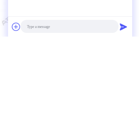
Photo
Video Call
Audio Call