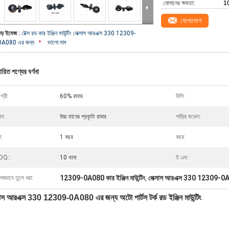
যোগানের ক্ষমতা:
10
যোগাযোগ
বড় ইমেজ :
টেক্স রড কার ইঞ্জিন মাউন্টিং লেক্সাস আরএক্স 330 12309-
0A080 এর জন্য
ভালো দাম
ারিত পণ্যের বর্ণনা
গ্রী:
60% রাবার
বিলি:
ান:
উচ্চ মানের প্রকৃতি রাবার
গাড়ির মডেল:
া:
1 বছর
বছর:
OQ::
10 খানা
ই এম:
12309-0A080 কার ইঞ্জিন মাউন্টিং
লেক্সাস আরএক্স 330 12309-
েষভাবে তুলে ধরা:
,
সাস আরএক্স 330 12309-0A080 এর জন্য অটো পার্টস টর্ক রড ইঞ্জিন মাউন্টিং