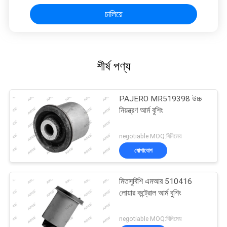
চালিয়ে
শীর্ষ পণ্য
PAJERO MR519398 উচ্চ
নিয়ন্ত্রণ আর্ম বুশিং
negotiable MOQ:বিনিমেয়
যোগাযোগ
মিতসুবিশি এমআর 510416
লোয়ার কন্ট্রোল আর্ম বুশিং
negotiable MOQ:বিনিমেয়