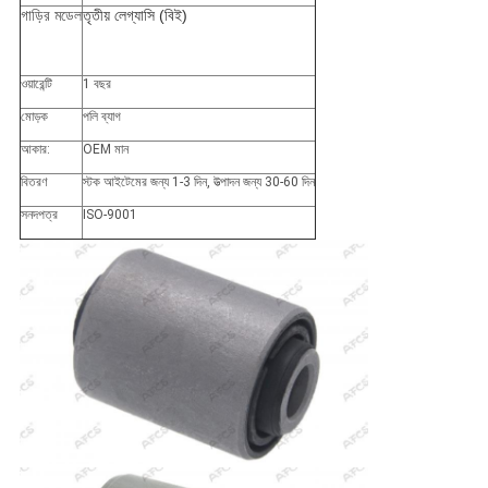
গাড়ির মডেল
তৃতীয় লেগ্যাসি (বিই)
ওয়ারেন্টি
1 বছর
মোড়ক
পলি ব্যাগ
আকার:
OEM মান
বিতরণ
স্টক আইটেমের জন্য 1-3 দিন, উত্পাদন জন্য 30-60 দিন
সনদপত্র
ISO-9001