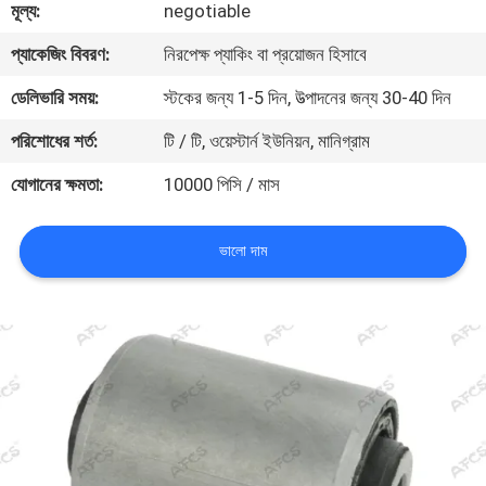
মূল্য:
negotiable
মান
প্যাকেজিং বিবরণ:
নিরপেক্ষ প্যাকিং বা প্রয়োজন হিসাবে
নিয়ন্ত্রণ
ডেলিভারি সময়:
স্টকের জন্য 1-5 দিন, উত্পাদনের জন্য 30-40 দিন
পরিশোধের শর্ত:
টি / টি, ওয়েস্টার্ন ইউনিয়ন, মানিগ্রাম
আমাদের
যোগানের ক্ষমতা:
10000 পিসি / মাস
সাথে
যোগাযোগ
ভালো দাম
করুন
খবর
একটি
উদ্ধৃতি