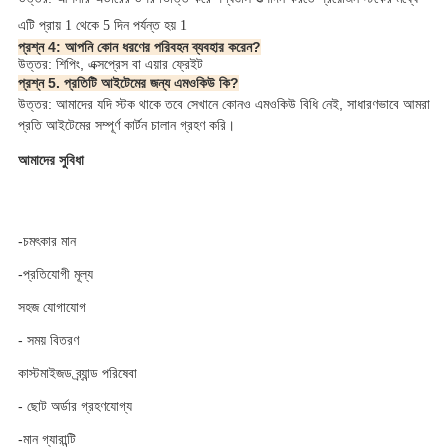
এটি প্রায় 1 থেকে 5 দিন পর্যন্ত হয় 1
প্রশ্ন 4: আপনি কোন ধরণের পরিবহন ব্যবহার করেন?
উত্তর: শিপিং, এক্সপ্রেস বা এয়ার ফ্রেইট
প্রশ্ন 5. প্রতিটি আইটেমের জন্য এমওকিউ কি?
উত্তর: আমাদের যদি স্টক থাকে তবে সেখানে কোনও এমওকিউ বিধি নেই, সাধারণভাবে আমরা 
প্রতি আইটেমের সম্পূর্ণ কার্টন চালান গ্রহণ করি। 
আমাদের সুবিধা
-চমৎকার মান
-প্রতিযোগী মূল্য
সহজ যোগাযোগ
- সময় বিতরণ
কাস্টমাইজড ব্র্যান্ড পরিষেবা
- ছোট অর্ডার গ্রহণযোগ্য
-মান গ্যারান্টি