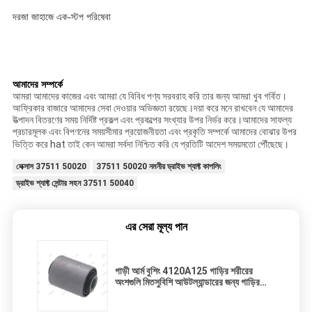
দরজা জাহাজে এক-স্টপ পরিষেবা 
আমাদের সম্পর্কে
আমরা আমাদের কাজের এবং আমরা যে বিবিধ পণ্য সরবরাহ করি তার জন্য আমরা খুব গর্বিত।
আফ্রিকার বাজারে আমাদের সেবা দেওয়ার অভিজ্ঞতা রয়েছে।দয়া করে মনে রাখবেন যে আমাদের
উত্পাদন বিতরণের সময় নির্দিষ্ট প্রকল্প এবং প্রকল্পের সংখ্যার উপর নির্ভর করে।আমাদের সাফল্য
প্রচারমূলক এবং বিপণনের সময়সীমার প্রয়োজনীয়তা এবং প্রকৃতি সম্পর্কে আমাদের বোঝার উপর
ভিত্তি করে hat তাই কেন আমরা সর্বদা নিশ্চিত করি যে প্রতিটি আদেশ সময়মতো পৌঁছেছে।
লেক্সাস 37511 50020
37511 50020 নমনীয় ড্রাইভ শ্যাফ্ট কাপলিং
ড্রাইভ শ্যাফ্ট সেন্টার সহন 37511 50040
এর সেরা মূল্য পান
গাড়ী আর্ম বুশিং 4120A125 গাড়ির শরীরের
অংশগুলি মিতসুবিশি আউটল্যান্ডারের জন্য গাড়ির
জিনিসপত্র