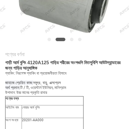
অনুরোধ
করুন
সাইট
ম্যাপ
পণ্যের বর্ণনা
গোপনীয়তা
গাড়ী আর্ম বুশিং 4120A125 গাড়ির শরীরের অংশগুলি মিতসুবিশি আউটল্যান্ডারের
নীতি
জন্য গাড়ির আনুষাঙ্গিক
প্যাকিং: নিরপেক্ষ প্যাকিং বা প্রয়োজনীয়তা হিসাবে
জাহাজে প্রেরিত কাজ:
সমুদ্র, বায়ু, এক্সপ্রেস
অর্থ প্রদান:
টি / টি, ওয়েস্টার্ন ইউনিয়ন, মানিগ্রাম
উপাদান: উচ্চ মানের প্রকৃতি রাবার
পণ্যের তথ্য
আইটেম নাম
লোয়ার আর্ম বুশিং
অংশ সংখ্যা
20201-AA000