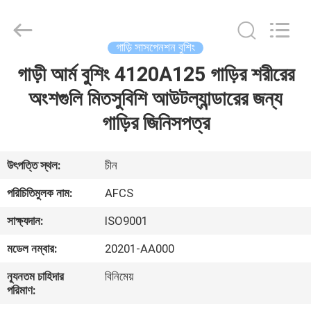
DAXIN
AUTO
SPARE
PARTS
CO.,
গাড়ি সাসপেনশন বুশিং
LTD.
All
Rights
গাড়ী আর্ম বুশিং 4120A125 গাড়ির শরীরের
বাড়ি
Reserved.
অংশগুলি মিতসুবিশি আউটল্যান্ডারের জন্য
পণ্য
গাড়ির জিনিসপত্র
ভিডিও
উৎপত্তি স্থল:
চীন
পরিচিতিমুলক নাম:
AFCS
আমাদের
সাক্ষ্যদান:
ISO9001
সম্পর্কে
মডেল নম্বার:
20201-AA000
কারখানা
ন্যূনতম চাহিদার
বিনিমেয়
পরিমাণ:
পরিদর্শন