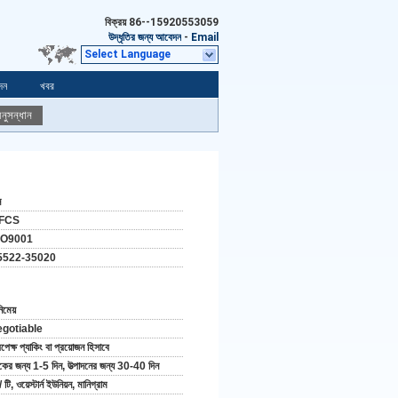
বিক্রয়
86--15920553059
উদ্ধৃতির জন্য আবেদন
-
Email
Select Language
দন
খবর
নুসন্ধান
ন
FCS
SO9001
5522-35020
িমেয়
egotiable
রপেক্ষ প্যাকিং বা প্রয়োজন হিসাবে
টকের জন্য 1-5 দিন, উত্পাদনের জন্য 30-40 দিন
/ টি, ওয়েস্টার্ন ইউনিয়ন, মানিগ্রাম