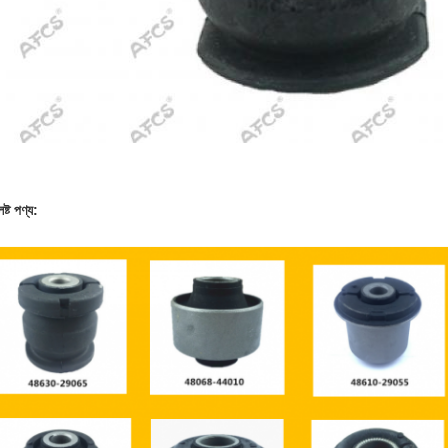
িষ্ট পণ্য: