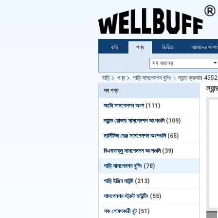
বাড়ি
পণ্য
ভিডিও
আমাদের সম্পর্
বাড়ি
পণ্য
গাড়ি সাসপেনশন বুশিং
ল্যান্ড ক্রুজার 4552
ল্যা
সব পণ্য
অটো সাসপেনশন অংশ
(111)
ল্যান্ড রোভার সাসপেনশন অংশগুলি
(109)
মার্সিডিজ বেঞ্জ সাসপেনশন অংশগুলি
(65)
বিএমডাব্লু সাসপেনশন অংশগুলি
(39)
গাড়ি সাসপেনশন বুশিং
(78)
গাড়ি ইঞ্জিন মাউন্ট
(213)
সাসপেনশন স্ট্রুট মাউন্টিং
(55)
শক শোষণকারী বুট
(51)