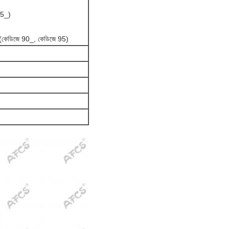
85_)
ডি (কেডিজে 90_, কেডিজে 95)