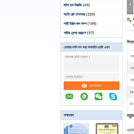
হুইল হাব বিয়ারিং
(45)
অটো বেল্ট টেনশনার
(229)
গাড়ী ইঞ্জিন জল পাম্প
(189)
ব
গাড়ির সেন্সর যন্ত্রাংশ
(97)
বিস্ত
তোমার দর্শন লগ করা অনলাইন চ্যাট এখন
সাম
পাদ
পাট
যোগাযোগ
M
বিশ
সাক্ষ্যদান
ল্যা
প্যাক