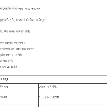
জে প্রেরিত কাজ:
সমুদ্র, বায়ু, এক্সপ্রেস
প্রদান:
টি / টি, ওয়েস্টার্ন ইউনিয়ন, মানিগ্রাম
ন: উচ্চ মানের প্রকৃতি রাবার
লেশন অবস্থান: সম্মুখ অক্ষ।
ন কাঠামোর ধরণ: রাবার-ধাতব ভারবহন।
্তরীণ ব্যাস: 17.3 মিমি।
 0.287 কেজি।
র ব্যাস: 33.5 মিমি
ের তথ্য
েম নাম
লোয়ার আর্ম বুশিং
সংখ্যা
45522-35020