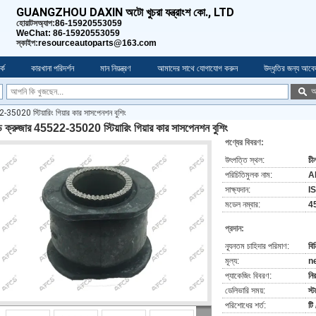
GUANGZHOU DAXIN অটো খুচরা যন্ত্রাংশ কো., LTD
হোয়াটসঅ্যাপ:
86-15920553059
WeChat: 86-15920553059
স্কাইপ:
resourceautoparts@163.com
কে
কারখানা পরিদর্শন
মান নিয়ন্ত্রণ
আমাদের সাথে যোগাযোগ করুন
উদ্ধৃতির জন্য আবে
অ
2-35020 স্টিয়ারিং গিয়ার কার সাসপেনশন বুশিং
ন্ড ক্রুজার 45522-35020 স্টিয়ারিং গিয়ার কার সাসপেনশন বুশিং
পণ্যের বিবরণ:
উৎপত্তি স্থল:
চী
পরিচিতিমুলক নাম:
A
সাক্ষ্যদান:
I
মডেল নম্বার:
4
প্রদান:
ন্যূনতম চাহিদার পরিমাণ:
বিন
মূল্য:
n
প্যাকেজিং বিবরণ:
নি
ডেলিভারি সময়:
স্
পরিশোধের শর্ত:
টি 