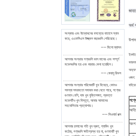
জাহা
অর্থ 
সংস্কার এবং উদ্বোধনের বসন্তের বাতাসে স্নান
করে, এএফসিএস উজ্জ্বল বছরগুলি পেরিয়েছে।
উপাদা
—— মিলো ম্যাসন
ইনস্ট
আপনার সংস্থার পণ্যগুলি ভাল মানের এবং সম্পূর্ণ
ভারবহ
মডেলগুলির হয় এবং বহুবার কেনা হয়েছিল।
অভ্যন
—— কেয়ানু রিভস
ওজন:
আপনার সংস্থার পরিষেবাটি খুব বিবেচ্য, কোনও
বাইরে
সমস্যা সময়মতো সমাধান করা যেতে পারে, পণ্যের
গুণমান বেশি, দাম খুব যুক্তিসঙ্গত, প্রদত্ত
পণ্য
মডেলটিও খুব বিস্তৃত, আবার আমাদের
সহযোগিতার প্রত্যাশায়।
আইট
—— লিওনার্ড নক্স
অংশ 
আপনার চালানের গতি খুব দ্রুত, প্যাকিং খুব
কঠোর, পণ্যগুলি ক্ষতিগ্রস্থ হয় না, গুণমানটি খুব