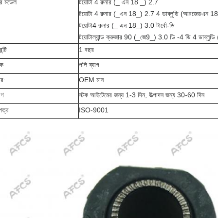
ির মডেল
টয়োটা 4 রুনার (_ এন 18 _) 2.7
টয়োটা
4 রুনার (_এন 18_) 2.7 4 ডাব্লুডি (আরজেডএন 1
টয়োটা
4 রুনার (_ এন 18_) 3.0 টার্বো-ডি
টয়োটা
ল্যান্ড ক্রুজার 90 (_জে9_) 3.0 ডি -4 ডি 4 ডাব্লু
ন্টি
1 বছর
়ক
পলি ব্যাগ
র:
OEM মান
রণ
স্টক আইটেমের জন্য 1-3 দিন, উত্পাদন জন্য 30-60 দিন
পত্র
ISO-9001