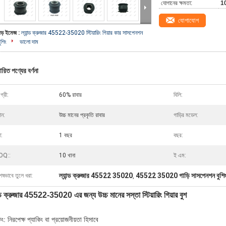
যোগানের ক্ষমতা:
10
যোগাযোগ
বড় ইমেজ :
ল্যান্ড ক্রুজার 45522-35020 স্টিয়ারিং গিয়ার কার সাসপেনশন
ুশিং
ভালো দাম
ারিত পণ্যের বর্ণনা
গ্রী:
60% রাবার
বিলি:
ান:
উচ্চ মানের প্রকৃতি রাবার
গাড়ির মডেল:
া:
1 বছর
বছর:
OQ::
10 খানা
ই এম:
ল্যান্ড ক্রুজার 45522 35020
45522 35020 গাড়ি সাসপেনশন বুশি
েষভাবে তুলে ধরা:
,
ন্ড ক্রুজার 45522-35020 এর জন্য উচ্চ মানের সস্তা স্টিয়ারিং গিয়ার বুশ
িং: নিরপেক্ষ প্যাকিং বা প্রয়োজনীয়তা হিসাবে