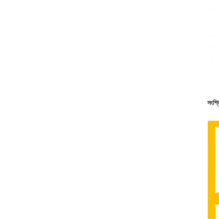
সংশ্ল