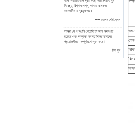
ভাল, পরামিতিগুলি ম্যাচ করে, পরিষেবাটিও খুব
গাড়
বিবেচ্য, বিশ্বাসযোগ্য, আবার আমাদের
সহযোগিতার প্রত্যাশায়।
—— জেসন বেরিল্লেস
ওয়ারে
আমরা যে পণ্যগুলি পেয়েছি তা ভাল অবস্থায়
রয়েছে এবং অন্যান্য সমস্ত বিষয় আমাদের
মোড
প্রয়োজনীয়তা সম্পূর্ণরূপে পূরণ করে।
আকা
—— বিল বুশ
বিত
সনদ