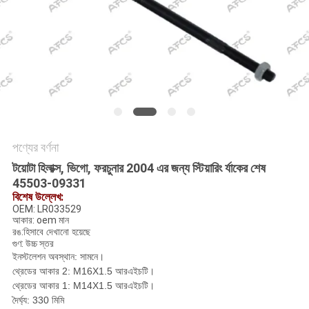
অনুরোধ
করুন
সাইট
ম্যাপ
গোপনীয়তা
পণ্যের বর্ণনা
নীতি
টয়োটা হিলাক্স, ভিগো, ফরচুনার 2004 এর জন্য স্টিয়ারিং র্যাকের শেষ
45503-09331
বিশেষ উল্লেখ:
OEM: LR033529
আকার: oem মান
রঙ:
হিসাবে দেখানো হয়েছে
গুণ: উচ্চ স্তর
ইনস্টলেশন অবস্থান: সামনে।
থ্রেডের আকার 2: M16X1.5 আরএইচটি।
থ্রেডের আকার 1: M14X1.5 আরএইচটি।
দৈর্ঘ্য: 330 মিমি