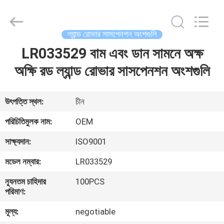
DAXIN
AUTO
SPARE
PARTS
CO.,
ল্যান্ড রোভার সাসপেনশন অংশগুলি
LTD.
All
Rights
LR033529 বাম এবং ডান সামনে অক্ষ
বাড়ি
Reserved.
অক্ষি রড ল্যান্ড রোভার সাসপেনশন অংশগুলি
পণ্য
উৎপত্তি স্থল:
চীন
ভিডিও
পরিচিতিমুলক নাম:
OEM
সাক্ষ্যদান:
ISO9001
আমাদের
মডেল নম্বার:
LR033529
সম্পর্কে
ন্যূনতম চাহিদার
100PCS
পরিমাণ:
কারখানা
মূল্য:
negotiable
পরিদর্শন