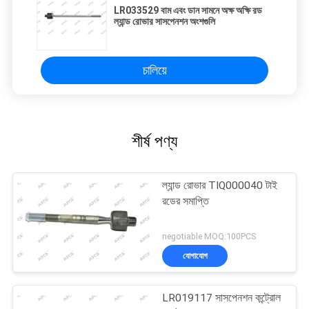
LR033529 বাম এবং ডান সামনে অক্ষ অক্ষি রড
ল্যান্ড রোভার সাসপেনশন অংশগুলি
চালিয়ে
শীর্ষ পণ্য
ল্যান্ড রোভার TIQ000040 টাই
রডের সমাপ্তি
negotiable MOQ:100PCS
যোগাযোগ
LR019117 সাসপেনশন কন্ট্রোল