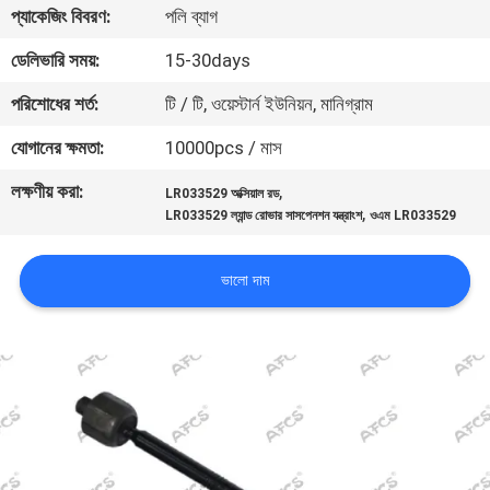
প্যাকেজিং বিবরণ:
পলি ব্যাগ
মান
ডেলিভারি সময়:
15-30days
নিয়ন্ত্রণ
পরিশোধের শর্ত:
টি / টি, ওয়েস্টার্ন ইউনিয়ন, মানিগ্রাম
যোগানের ক্ষমতা:
10000pcs / মাস
আমাদের
লক্ষণীয় করা:
,
LR033529 অক্সিয়াল রড
সাথে
,
LR033529 ল্যান্ড রোভার সাসপেনশন যন্ত্রাংশ
ওএম LR033529
যোগাযোগ
করুন
ভালো দাম
খবর
একটি
উদ্ধৃতি