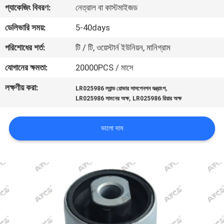
প্যাকেজিং বিবরণ:
নেত্রাল বা কাস্টমাইজড
মান
ডেলিভারি সময়:
5-40days
নিয়ন্ত্রণ
পরিশোধের শর্ত:
টি / টি, ওয়েস্টার্ন ইউনিয়ন, মানিগ্রাম
যোগানের ক্ষমতা:
20000PCS / মাসে
আমাদের
লক্ষণীয় করা:
,
LR025986 ল্যান্ড রোভার সাসপেনশন যন্ত্রাংশ
সাথে
,
LR025986 সামনের অক্ষ
LR025986 রিয়ার অক্ষ
যোগাযোগ
করুন
ভালো দাম
খবর
একটি
উদ্ধৃতি