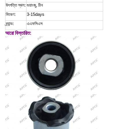
উৎপত্তি স্থল:
গুয়াংজু, চীন
বিতরণ:
3-15days
ব্র্যান্ড:
এএফসিএস
আরো বিস্তারিত: