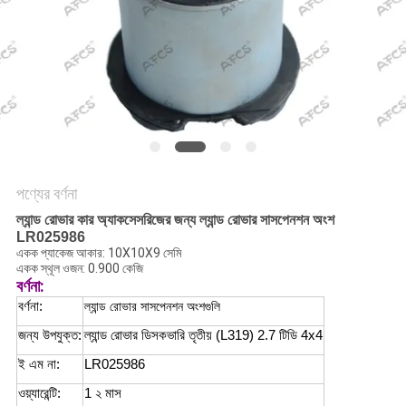
অনুরোধ
করুন
সাইট
ম্যাপ
গোপনীয়তা
পণ্যের বর্ণনা
নীতি
ল্যান্ড রোভার কার অ্যাকসেসরিজের জন্য ল্যান্ড রোভার সাসপেনশন অংশ
LR025986
একক প্যাকেজ আকার: 10X10X9 সেমি
একক স্থূল ওজন: 0.900 কেজি
বর্ণনা:
বর্ণনা:
ল্যান্ড রোভার সাসপেনশন অংশগুলি
জন্য উপযুক্ত:
ল্যান্ড রোভার ডিসকভারি তৃতীয় (L319) 2.7 টিডি 4x4
ই এম না:
LR025986
ওয়্যারেন্টি:
1 ২ মাস