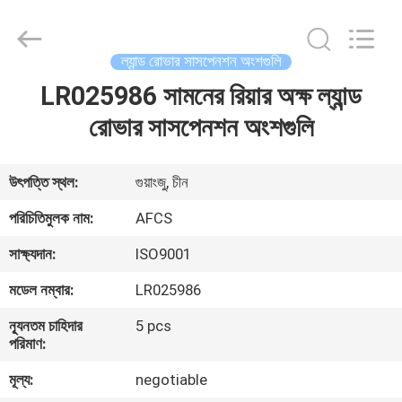
DAXIN
AUTO
SPARE
PARTS
CO.,
ল্যান্ড রোভার সাসপেনশন অংশগুলি
LTD.
All
Rights
LR025986 সামনের রিয়ার অক্ষ ল্যান্ড
বাড়ি
Reserved.
রোভার সাসপেনশন অংশগুলি
পণ্য
উৎপত্তি স্থল:
গুয়াংজু, চীন
ভিডিও
পরিচিতিমুলক নাম:
AFCS
সাক্ষ্যদান:
ISO9001
আমাদের
মডেল নম্বার:
LR025986
সম্পর্কে
ন্যূনতম চাহিদার
5 pcs
পরিমাণ:
কারখানা
মূল্য:
negotiable
পরিদর্শন