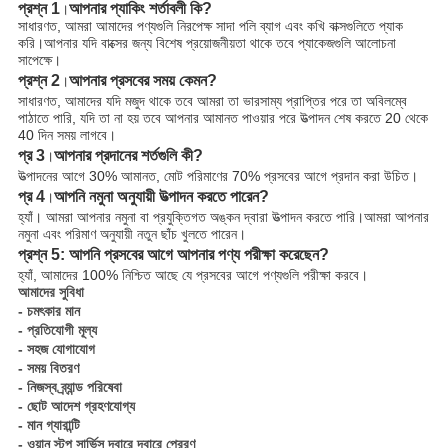
প্রশ্ন 1
আপনার প্যাকিং শর্তাবলী কি?
।
সাধারণত, আমরা আমাদের পণ্যগুলি নিরপেক্ষ সাদা পলি ব্যাগ এবং কখি বাক্সগুলিতে প্যাক
করি।আপনার যদি বাক্সের জন্য বিশেষ প্রয়োজনীয়তা থাকে তবে প্যাকেজগুলি আলোচনা
সাপেক্ষে।
প্রশ্ন 2
আপনার প্রসবের সময় কেমন?
।
সাধারণত, আমাদের যদি মজুদ থাকে তবে আমরা তা ভারসাম্য প্রাপ্তির পরে তা অবিলম্বে
পাঠাতে পারি, যদি তা না হয় তবে আপনার আমানত পাওয়ার পরে উত্পাদন শেষ করতে 20 থেকে
40 দিন সময় লাগবে।
প্র 3
আপনার প্রদানের শর্তগুলি কী?
।
উত্পাদনের আগে 30% আমানত, মোট পরিমাণের 70% প্রসবের আগে প্রদান করা উচিত।
প্র 4
আপনি নমুনা অনুযায়ী উত্পাদন করতে পারেন?
।
হ্যাঁ। আমরা আপনার নমুনা বা প্রযুক্তিগত অঙ্কন দ্বারা উত্পাদন করতে পারি।আমরা আপনার
নমুনা এবং পরিমাণ অনুযায়ী নতুন ছাঁচ খুলতে পারেন।
প্রশ্ন 5: আপনি প্রসবের আগে আপনার পণ্য পরীক্ষা করেছেন?
হ্যাঁ, আমাদের 100% নিশ্চিত আছে যে প্রসবের আগে পণ্যগুলি পরীক্ষা করবে।
আমাদের সুবিধা
- চমৎকার মান
- প্রতিযোগী মূল্য
- সহজ যোগাযোগ
- সময় বিতরণ
- নিজস্ব ব্র্যান্ড পরিষেবা
- ছোট আদেশ গ্রহণযোগ্য
- মান গ্যারান্টি
- ওয়ান স্টপ সার্ভিস দ্বারে দ্বারে প্রেরণ