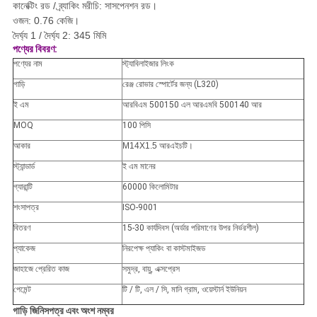
কানেক্টিং রড / ব্র্যাকিং মরীচি: সাসপেনশন রড।
ওজন: 0.76 কেজি।
দৈর্ঘ্য 1 / দৈর্ঘ্য 2: 345 মিমি
পণ্যের বিবরণ:
পণ্যের নাম
স্ট্যাবিলাইজার লিংক
গাড়ি
রেঞ্জ রোভার স্পোর্টের জন্য (L320)
ই এম
আরবিএম 500150 এল আরএমবি 500140 আর
MOQ
100 পিসি
আকার
M14X1.5 আরএইচটি।
স্ট্যান্ডার্ড
ই এম মানের
গ্যারান্টি
60000 কিলোমিটার
শংসাপত্র
ISO-9001
বিতরণ
15-30 কার্যদিবস (অর্ডার পরিমাণের উপর নির্ভরশীল)
প্যাকেজ
নিরপেক্ষ প্যাকিং বা কাস্টমাইজড
জাহাজে প্রেরিত কাজ
সমুদ্র, বায়ু, এক্সপ্রেস
পেমেন্ট
টি / টি, এল / সি, মানি গ্রাম, ওয়েস্টার্ন ইউনিয়ন
গাড়ি
জিনিসপত্র এবং অংশ নম্বর