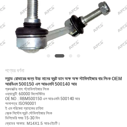
অনুরোধ
করুন
সাইট
ম্যাপ
গোপনীয়তা
নীতি
পণ্যের বর্ণনা
ল্যান্ড রোভারের জন্য উচ্চ মানের ফ্রন্ট ডান অক্ষ অক্ষ স্টাবিলাইজার বার লিংক OEM
আরবিএম 500150 এল আরএমবি 500140 আর
প্রুডাক্টের নাম: স্ট্যাবিলাইজার লিংক
ওয়্যারেন্টি: 60000 কিলোমিটার
OE NO .: RBM500150 এল আরএমবি 500140 আর
শংসাপত্র: ISO90001
ই এম পরিষেবা গ্রাহকের চাহিদা
ব্রেক সিস্টেম ফ্রন্ট স্টেবিলাইজার লিংক
ডিলিভেরি সময় 15-30 দিন
থ্রেডের আকার: M14X1.5 আরএইচটি।