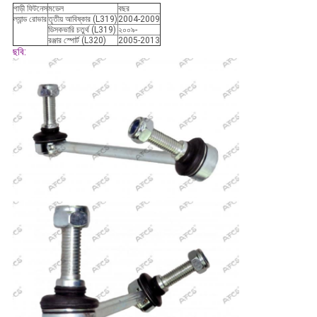
গাড়ী ফিটনেস
মডেল
বছর
ল্যান্ড রোভার
তৃতীয় আবিষ্কার (L319)
2004-2009
ডিসকভারি চতুর্থ (L319)
২০০৯-
রঞ্জার স্পোর্ট (L320)
2005-2013
ছবি: