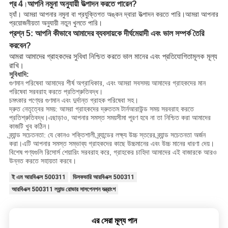
প্র 4
আপনি নমুনা অনুযায়ী উত্পাদন করতে পারেন?
।
হ্যাঁ। আমরা আপনার নমুনা বা প্রযুক্তিগত অঙ্কন দ্বারা উত্পাদন করতে পারি।আমরা আপনার
প্রয়োজনীয়তা অনুযায়ী নতুন খুলতে পারি।
প্রশ্ন 5: আপনি কীভাবে আমাদের ব্যবসায়কে দীর্ঘমেয়াদী এবং ভাল সম্পর্ক তৈরি
করবেন?
আমরা আমাদের গ্রাহকদের সুবিধা নিশ্চিত করতে ভাল মানের এবং প্রতিযোগিতামূলক মূল্য
রাখি।
সুবিধাদি:
গুণমান পরিষেবা আমাদের শীর্ষ অগ্রাধিকার, এবং আমরা সবসময় আমাদের গ্রাহকদের মান
পরিষেবা সরবরাহ করতে প্রতিশ্রুতিবদ্ধ।
চমৎকার পণ্যের গুণমান এবং দুর্দান্ত গ্রাহক পরিষেবা সহ।
দ্রুত নেতৃত্বের সময়: আমরা গ্রাহকদের দ্রুততম টার্নআরাউন্ড সময় সরবরাহ করতে
প্রতিশ্রুতিবদ্ধ।এছাড়াও, আপনার সমস্ত সময়সীমা পূরণ হবে না তা নিশ্চিত করা আমাদের
কাজটি খুব কঠিন।
ব্র্যান্ড সচেতনতা: যে কোনও শক্তিশালী ব্র্যান্ডের লক্ষ্য উচ্চ স্তরের ব্র্যান্ড সচেতনতা অর্জন
করা।এটি আপনার সমস্ত সম্ভাব্য গ্রাহকদের কাছে উচ্চমানের এবং উচ্চ মানের ধারণা দেয়।
বিশেষ পণ্যগুলি রিসোর্স শেয়ারিং সরবরাহ করে, গ্রাহকের চাহিদা আমাদের এই বাজারকে আরও
উন্নত করতে সহায়তা করবে।
ই এম আরবিএক্স 500311
ডিসকভারি আরবিএক্স 500311
আরবিএক্স 500311 ল্যান্ড রোভার সাসপেনশন যন্ত্রাংশ
এর সেরা মূল্য পান