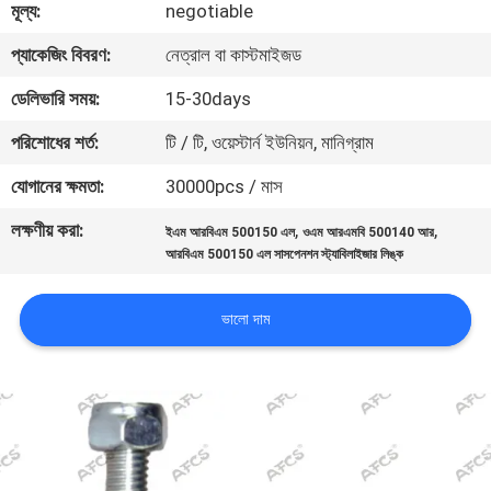
মূল্য:
negotiable
মান
প্যাকেজিং বিবরণ:
নেত্রাল বা কাস্টমাইজড
নিয়ন্ত্রণ
ডেলিভারি সময়:
15-30days
পরিশোধের শর্ত:
টি / টি, ওয়েস্টার্ন ইউনিয়ন, মানিগ্রাম
আমাদের
যোগানের ক্ষমতা:
30000pcs / মাস
সাথে
লক্ষণীয় করা:
,
,
ইএম আরবিএম 500150 এল
ওএম আরএমবি 500140 আর
যোগাযোগ
আরবিএম 500150 এল সাসপেনশন স্ট্যাবিলাইজার লিঙ্ক
করুন
ভালো দাম
খবর
একটি
উদ্ধৃতি