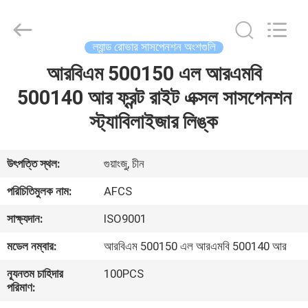
DAXIN
AUTO
SPARE
PARTS
CO.,
ল্যান্ড রোভার সাসপেনশন অংশগুলি
LTD.
All
Rights
আরবিএম 500150 এল আরএমবি
বাড়ি
Reserved.
500140 আর ফ্রন্ট রাইট এক্সল সাসপেনশন
পণ্য
স্ট্যাবিলাইজার লিঙ্ক
ভিডিও
উৎপত্তি স্থল:
গুয়াংজু, চীন
পরিচিতিমুলক নাম:
AFCS
আমাদের
সাক্ষ্যদান:
ISO9001
সম্পর্কে
মডেল নম্বার:
আরবিএম 500150 এল আরএমবি 500140 আর
কারখানা
ন্যূনতম চাহিদার
100PCS
পরিমাণ:
পরিদর্শন