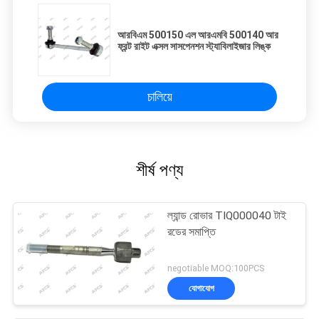
আরবিএম 500150 এল আরএমবি 500140 আর
ফ্রন্ট রাইট এক্সল সাসপেনশন স্ট্যাবিলাইজার লিঙ্ক
চালিয়ে
শীর্ষ পণ্য
ল্যান্ড রোভার TIQ000040 টাই
রডের সমাপ্তি
negotiable MOQ:100PCS
যোগাযোগ