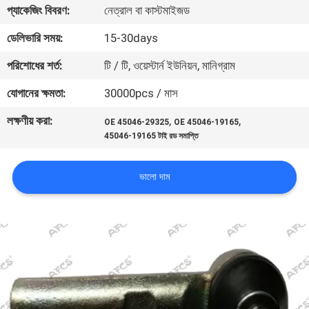
প্যাকেজিং বিবরণ:
নেত্রাল বা কাস্টমাইজড
মান
ডেলিভারি সময়:
15-30days
নিয়ন্ত্রণ
পরিশোধের শর্ত:
টি / টি, ওয়েস্টার্ন ইউনিয়ন, মানিগ্রাম
যোগানের ক্ষমতা:
30000pcs / মাস
আমাদের
লক্ষণীয় করা:
,
,
OE 45046-29325
OE 45046-19165
সাথে
45046-19165 টাই রড সমাপ্তি
যোগাযোগ
করুন
ভালো দাম
খবর
একটি
উদ্ধৃতি