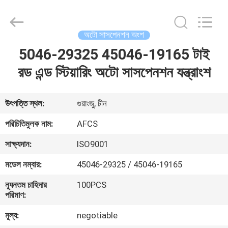
DAXIN
AUTO
SPARE
PARTS
CO.,
অটো সাসপেনশন অংশ
LTD.
All
Rights
5046-29325 45046-19165 টাই
বাড়ি
Reserved.
রড এন্ড স্টিয়ারিং অটো সাসপেনশন যন্ত্রাংশ
পণ্য
উৎপত্তি স্থল:
গুয়াংজু, চীন
ভিডিও
পরিচিতিমুলক নাম:
AFCS
সাক্ষ্যদান:
ISO9001
আমাদের
মডেল নম্বার:
45046-29325 / 45046-19165
সম্পর্কে
ন্যূনতম চাহিদার
100PCS
পরিমাণ:
কারখানা
মূল্য:
negotiable
পরিদর্শন