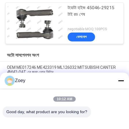
টয়োটা হাইজ 45046-29215
টাই রড শেষ
negotiable MOQ:100PCS
যোগাযোগ
অটো সাসপেনশন অংশ
OEM ME017246 ME423319 ML126032 MITSUBISHI CANTER
4M42-0AT এর জন্য এয়ার ফিল্টার
Zoey
OEM MB120298 MB120476 MITSUBISHI CANTER 4D31T এর জন্য
বায়ু ফিল্টার
10:12 AM
AB31-3084-AD AB31-3091-AD ফোর্ড রেঞ্জার (TKE) ২.২ এর জন্য কন্ট্রোল
আর্ম
Good day, what product are you looking for?
সব