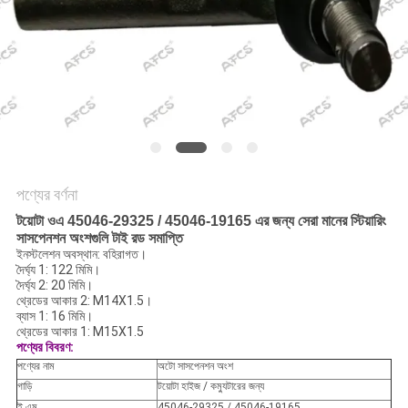
অনুরোধ
করুন
সাইট
ম্যাপ
গোপনীয়তা
পণ্যের বর্ণনা
নীতি
টয়োটা ওএ 45046-29325 / 45046-19165 এর জন্য সেরা মানের স্টিয়ারিং
সাসপেনশন অংশগুলি টাই রড সমাপ্তি
ইনস্টলেশন অবস্থান: বহিরাগত।
দৈর্ঘ্য 1: 122 মিমি।
দৈর্ঘ্য 2: 20 মিমি।
থ্রেডের আকার 2: M14X1.5।
ব্যাস 1: 16 মিমি।
থ্রেডের আকার 1: M15X1.5
পণ্যের বিবরণ:
পণ্যের নাম
অটো সাসপেনশন অংশ
গাড়ি
টয়োটা হাইজ / কম্যুটারের জন্য
ই এম
45046-29325 / 45046-19165