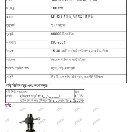
MOQ
100 পিসি
আকার
M14X1.5 মিমি, M15X1.5 মিমি
স্ট্যান্ডার্ড
ই এম মানের
গ্যারান্টি
60000 কিলোমিটার
শংসাপত্র
ISO-9001
বিতরণ
15-30 কার্যদিবস (অর্ডার পরিমাণের উপর নির্ভরশীল)
প্যাকেজ
নিরপেক্ষ প্যাকিং বা কাস্টমাইজড
জাহাজে প্রেরিত কাজ
সমুদ্র, বায়ু, এক্সপ্রেস
পেমেন্ট
টি / টি, এল / সি, মানি গ্রাম, ওয়েস্টার্ন ইউনিয়ন
গাড়ি
জিনিসপত্র এবং অংশ নম্বর
গাড়ী ফিটনেস
মডেল
বছর
টয়োটা
হাইজ্যাক চতুর্থ বাস (_ _১_, _ ___)
1995-
হাইজ ভি ভি বক্স (টিআরএইচ 2_, কেডিএইচ 2_)
2004-
ছবি: