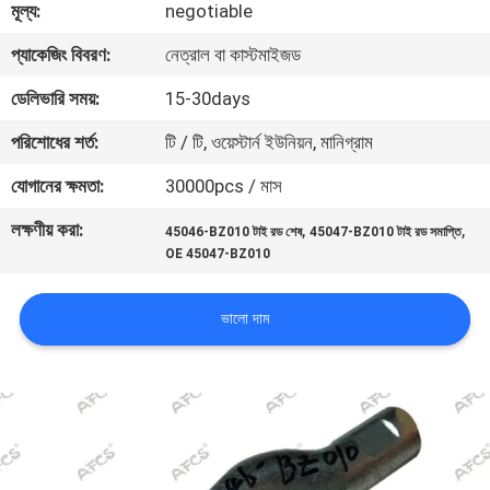
মূল্য:
negotiable
মান
প্যাকেজিং বিবরণ:
নেত্রাল বা কাস্টমাইজড
নিয়ন্ত্রণ
ডেলিভারি সময়:
15-30days
পরিশোধের শর্ত:
টি / টি, ওয়েস্টার্ন ইউনিয়ন, মানিগ্রাম
আমাদের
যোগানের ক্ষমতা:
30000pcs / মাস
সাথে
লক্ষণীয় করা:
,
,
45046-BZ010 টাই রড শেষ
45047-BZ010 টাই রড সমাপ্তি
যোগাযোগ
OE 45047-BZ010
করুন
ভালো দাম
খবর
একটি
উদ্ধৃতি