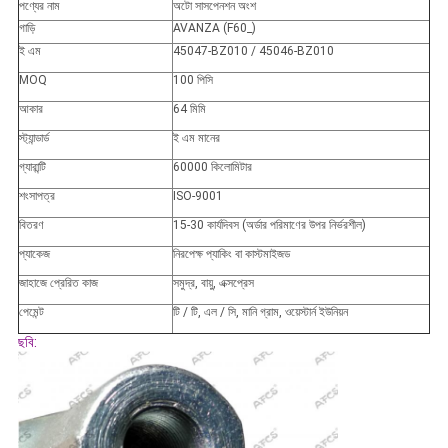
পণ্যের নাম
অটো সাসপেনশন অংশ
গাড়ি
AVANZA (F60_)
ই এম
45047-BZ010 / 45046-BZ010
MOQ
100 পিসি
আকার
64 মিমি
স্ট্যান্ডার্ড
ই এম মানের
গ্যারান্টি
60000 কিলোমিটার
শংসাপত্র
ISO-9001
বিতরণ
15-30 কার্যদিবস (অর্ডার পরিমাণের উপর নির্ভরশীল)
প্যাকেজ
নিরপেক্ষ প্যাকিং বা কাস্টমাইজড
জাহাজে প্রেরিত কাজ
সমুদ্র, বায়ু, এক্সপ্রেস
পেমেন্ট
টি / টি, এল / সি, মানি গ্রাম, ওয়েস্টার্ন ইউনিয়ন
ছবি: