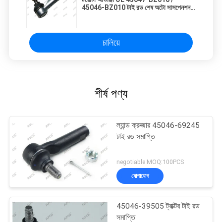
45046-BZ010 টাই রড শেষ অটো সাসপেনশন
অংশগুলি
চালিয়ে
শীর্ষ পণ্য
ল্যান্ড ক্রুজার 45046-69245
টাই রড সমাপ্তি
negotiable MOQ:100PCS
যোগাযোগ
45046-39505 ট্রাক্টর টাই রড
সমাপ্তি