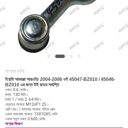
অনুরোধ
করুন
সাইট
ম্যাপ
গোপনীয়তা
নীতি
পণ্যের বর্ণনা
টয়োটা আভাঞ্জা আরএইচ 2004-2006 ওই 45047-BZ010 / 45046-
BZ010 এর জন্য টাই রডের সমাপ্তি
ওজন: 0.6 কেজি।
দৈর্ঘ্য: 130 মিমি।
দৈর্ঘ্য 1 / দৈর্ঘ্য 2: 64 মিমি।
থ্রেডের আকার: M12xP1.25।
বোল্ট হেড- / বাদামের আকার: মহিলা হেক্স
একক প্যাকেজ আকার: 15X10X5 সেমি
একক স্থূল ওজন: 0.600 কেজি
পণ্যের বিবরণ: