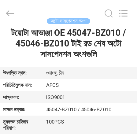
DAXIN
AUTO
SPARE
PARTS
CO.,
অটো সাসপেনশন অংশ
LTD.
All
Rights
টয়োটা আভাঞ্জা OE 45047-BZ010 /
বাড়ি
Reserved.
45046-BZ010 টাই রড শেষ অটো
পণ্য
সাসপেনশন অংশগুলি
ভিডিও
উৎপত্তি স্থল:
গুয়াংজু, চীন
পরিচিতিমুলক নাম:
AFCS
আমাদের
সাক্ষ্যদান:
ISO9001
সম্পর্কে
মডেল নম্বার:
45047-BZ010 / 45046-BZ010
কারখানা
ন্যূনতম চাহিদার
100PCS
পরিমাণ:
পরিদর্শন