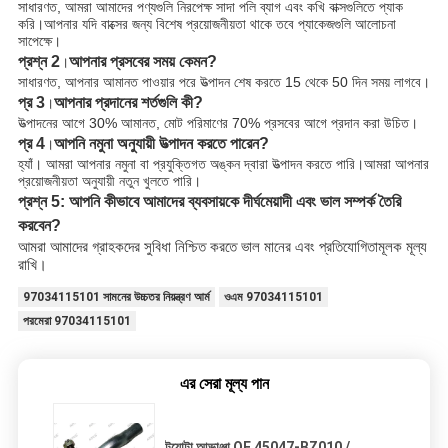
সাধারণত, আমরা আমাদের পণ্যগুলি নিরপেক্ষ সাদা পলি ব্যাগ এবং কখি বাক্সগুলিতে প্যাক
করি।আপনার যদি বাক্সের জন্য বিশেষ প্রয়োজনীয়তা থাকে তবে প্যাকেজগুলি আলোচনা
সাপেক্ষে।
প্রশ্ন 2
আপনার প্রসবের সময় কেমন?
।
সাধারণত, আপনার আমানত পাওয়ার পরে উত্পাদন শেষ করতে 15 থেকে 50 দিন সময় লাগবে।
প্র 3
আপনার প্রদানের শর্তগুলি কী?
।
উত্পাদনের আগে 30% আমানত, মোট পরিমাণের 70% প্রসবের আগে প্রদান করা উচিত।
প্র 4
আপনি নমুনা অনুযায়ী উত্পাদন করতে পারেন?
।
হ্যাঁ। আমরা আপনার নমুনা বা প্রযুক্তিগত অঙ্কন দ্বারা উত্পাদন করতে পারি।আমরা আপনার
প্রয়োজনীয়তা অনুযায়ী নতুন খুলতে পারি।
প্রশ্ন 5: আপনি কীভাবে আমাদের ব্যবসায়কে দীর্ঘমেয়াদী এবং ভাল সম্পর্ক তৈরি
করবেন?
আমরা আমাদের গ্রাহকদের সুবিধা নিশ্চিত করতে ভাল মানের এবং প্রতিযোগিতামূলক মূল্য
রাখি।
97034115101 সামনের উচ্চতর নিয়ন্ত্রণ আর্ম
ওএম 97034115101
পরমেরা 97034115101
এর সেরা মূল্য পান
টয়োটা আভাঞ্জা OE 45047-BZ010 /