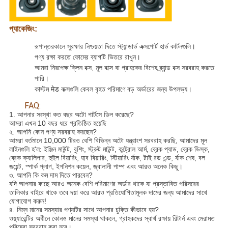
প্যাকেজিং:
রূপান্তরকালে সুরক্ষার নিশ্চয়তা দিতে স্ট্যান্ডার্ড এক্সপোর্ট হার্ড কার্টনগুলি।
পণ্য রক্ষা করতে ফোমের ব্যাগটি ভিতরে রাখুন।
আমরা নিরপেক্ষ ক্লিন বক্স, মূল বাক্স বা গ্রাহকের বিশেষ ব্র্যান্ড বক্স সরবরাহ করতে
পারি।
কাস্টম मेड বাক্সগুলি কেবল বৃহত পরিমাণে বড় অর্ডারের জন্য উপলভ্য।
FAQ:
1. আপনার সংস্থা কত বছর অটো পার্টসে ডিল করেছে?
আমরা এখন 10 বছর ধরে প্রতিষ্ঠিত হয়েছি
২. আপনি কোন পণ্য সরবরাহ করছেন?
আমরা বর্তমানে 10,000 টিরও বেশি বিভিন্ন অটো যন্ত্রাংশ সরবরাহ করছি, আমাদের মূল
লাইনগুলি হ'ল: ইঞ্জিন মাউন্ট, বুশিং, স্ট্রুট মাউন্ট, কন্ট্রোল আর্ম, ব্রেক প্যাড, ব্রেক ডিস্ক,
ব্রেক ক্যালিপার, হুইল বিয়ারিং, হাব বিয়ারিং, স্টিয়ারিং র্যাক, টাই রড এন্ড, র্যাক শেষ, বল
জয়েন্ট, স্পার্ক প্লাগ, ইগনিশন কয়েল, জ্বালানী পাম্প এবং আরও অনেক কিছু।
৩. আপনি কি কম দাম দিতে পারবেন?
যদি আপনার কাছে আরও অনেক বেশি পরিমাণের অর্ডার থাকে যা প্রস্তাবিত পরিসরের
তালিকার বাইরে থাকে তবে দয়া করে আরও প্রতিযোগিতামূলক দামের জন্য আমাদের সাথে
যোগাযোগ করুন!
৪. নিম্ন মানের সমস্যার পণ্যটির সাথে আপনার চুক্তি কীভাবে হয়?
ওয়্যারেন্টির অধীনে কোনও মানের সমস্যা থাকলে, গ্রাহকদের স্বার্থ রক্ষায় রিটার্ন এবং মেরামত
পরিষেবা সরবরাহ করা হবে।