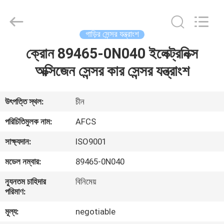
DAXIN
AUTO
SPARE
PARTS
CO.,
গাড়ির সেন্সর যন্ত্রাংশ
LTD.
All
Rights
ক্রোন 89465-0N040 ইলেক্ট্রনিক্স
বাড়ি
Reserved.
অক্সিজেন সেন্সর কার সেন্সর যন্ত্রাংশ
পণ্য
উৎপত্তি স্থল:
চীন
ভিডিও
পরিচিতিমুলক নাম:
AFCS
সাক্ষ্যদান:
ISO9001
আমাদের
মডেল নম্বার:
89465-0N040
সম্পর্কে
ন্যূনতম চাহিদার
বিনিমেয়
পরিমাণ:
কারখানা
মূল্য:
negotiable
পরিদর্শন