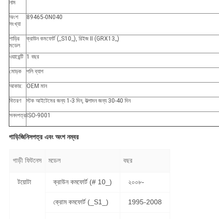
নাম
অংশ
89465-0N040
সংখ্যা
গাড়ির
ক্রাউন কমফোর্ট (_S10_), রিইজ II (GRX13_)
মডেল
ওয়ারেন্টি
1 বছর
মোড়ক
পলি ব্যাগ
আকার:
OEM মান
বিতরণ
স্টক আইটেমের জন্য 1-3 দিন, উত্পাদন জন্য 30-40 দিন
সনদপত্র
ISO-9001
গাড়ি
জিনিসপত্র এবং অংশ নম্বর
গাড়ী ফিটনেস
মডেল
বছর
টয়োটা
ক্রাউন কমফোর্ট (# 10_)
২০০৮-
ক্রোম কমফোর্ট (_S1_)
1995-2008