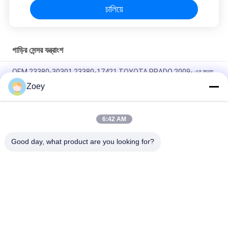
চালিয়ে
গাড়ির সেন্সর যন্ত্রাংশ
OEM 23380-30301 23380-17421 TOYOTA PRADO 2009- এর জন্য
CAP ASSY জ্বালানী ফিল্টার
Zoey
OEM CM5Z-8575-D CM5Z8575A ফোর্ড ট্রানজিট/মন্ডেওর জন্য থার্মোস্ট্যাট
6:42 AM
OEM 6C11-12K073-AC 2S7Q12K073AA ফোর্ড রেঞ্জার/ট্রানজিট ভ্যানের
জন্য থার্মোস্ট্যাট
Good day, what product are you looking for?
সব
ল্যান্ড রোভার সাসপেনশন 
অটো সাসপেনশন অংশ
অংশগুলি
মার্সিডিজ বেঞ্জ সাসপেনশন 
বিএমডাব্লু সাসপেনশন 