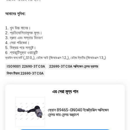
আমাদের সুবিধা:
1. খুব উচ্চ মানের।
2. প্রতিযোগিতামূলক মূল্য।
3. দ্রুত এবং সস্তার বিতরণ
4. সেরা পরিষেবা।
5. বিক্রয় পরে সন্তুষ্ট।
6 .গ্যারান্টিযুক্ত ওয়ারেন্টি
ক্রাউন কমফোর্ট (_S10_), রেইজ আই (জিআরএক্স 12_), রেইজ দ্বিতীয় (জিআরএক্স 13_)
ISO9001 22690-3TC0A
22690-3TC0A অক্সিজেন সেন্সর ড্রাগার
নিসান টিয়ানা 22690-3TC0A
এর সেরা মূল্য পান
ক্রোন 89465-0N040 ইলেক্ট্রনিক্স অক্সিজেন
সেন্সর কার সেন্সর যন্ত্রাংশ