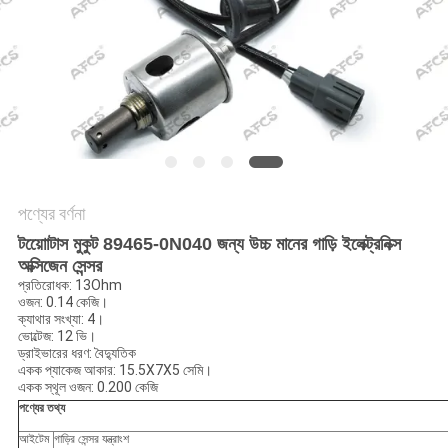
অনুরোধ
করুন
সাইট
ম্যাপ
গোপনীয়তা
পণ্যের বর্ণনা
নীতি
টয়োোটাস মুকুট 89465-0N040 জন্য উচ্চ মানের গাড়ি ইলেক্ট্রনিক্স
অক্সিজেন সেন্সর
প্রতিরোধক: 13Ohm
ওজন: 0.14 কেজি।
ক্যাথার সংখ্যা: 4।
ভোল্টেজ: 12 ভি।
ড্রাইভারের ধরণ: বৈদ্যুতিক
একক প্যাকেজ আকার: 15.5X7X5 সেমি।
একক স্থূল ওজন: 0.200 কেজি
পণ্যের তথ্য
আইটেম
গাড়ির সেন্সর যন্ত্রাংশ