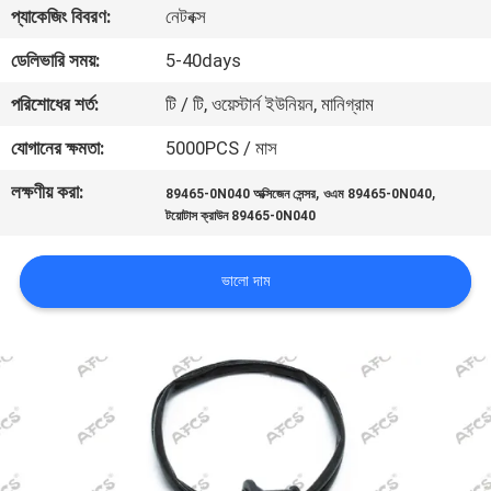
প্যাকেজিং বিবরণ:
নেটবক্স
মান
ডেলিভারি সময়:
5-40days
নিয়ন্ত্রণ
পরিশোধের শর্ত:
টি / টি, ওয়েস্টার্ন ইউনিয়ন, মানিগ্রাম
যোগানের ক্ষমতা:
5000PCS / মাস
আমাদের
লক্ষণীয় করা:
,
,
89465-0N040 অক্সিজেন সেন্সর
ওএম 89465-0N040
সাথে
টয়োটাস ক্রাউন 89465-0N040
যোগাযোগ
করুন
ভালো দাম
খবর
একটি
উদ্ধৃতি