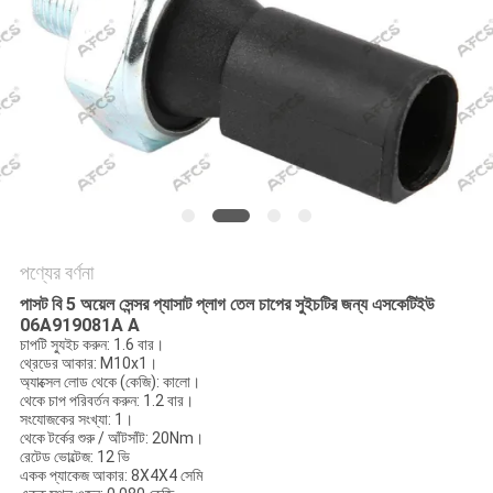
অনুরোধ
করুন
সাইট
ম্যাপ
গোপনীয়তা
নীতি
পণ্যের বর্ণনা
পাসট বি 5 অয়েল সেন্সর প্যাসাট প্লাগ তেল চাপের সুইচটির জন্য এসকেটিইউ
06A919081A A
চাপটি স্যুইচ করুন: 1.6 বার।
থ্রেডের আকার: M10x1।
অ্যাক্সেল লোড থেকে (কেজি): কালো।
থেকে চাপ পরিবর্তন করুন: 1.2 বার।
সংযোজকের সংখ্যা: 1।
থেকে টর্কের শুরু / আঁটসাঁট: 20Nm।
রেটেড ভোল্টেজ: 12 ভি
একক প্যাকেজ আকার: 8X4X4 সেমি