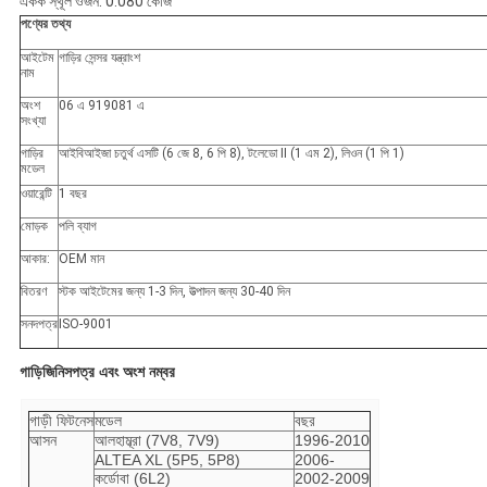
একক স্থূল ওজন: 0.080 কেজি
পণ্যের তথ্য
আইটেম
গাড়ির সেন্সর যন্ত্রাংশ
নাম
অংশ
06 এ 919081 এ
সংখ্যা
গাড়ির
আইবিআইজা চতুর্থ এসটি (6 জে 8, 6 পি 8), টলেডো II (1 এম 2), লিওন (1 পি 1)
মডেল
ওয়ারেন্টি
1 বছর
মোড়ক
পলি ব্যাগ
আকার:
OEM মান
বিতরণ
স্টক আইটেমের জন্য 1-3 দিন, উত্পাদন জন্য 30-40 দিন
সনদপত্র
ISO-9001
গাড়ি
জিনিসপত্র এবং অংশ নম্বর
গাড়ী ফিটনেস
মডেল
বছর
আসন
আলহাম্ব্রা (7V8, 7V9)
1996-2010
ALTEA XL (5P5, 5P8)
2006-
কর্ডোবা (6L2)
2002-2009