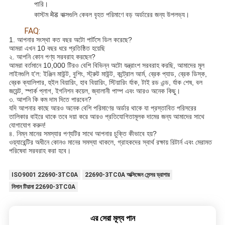
পারি।
কাস্টম मेड বাক্সগুলি কেবল বৃহত পরিমাণে বড় অর্ডারের জন্য উপলভ্য।
FAQ:
1. আপনার সংস্থা কত বছর অটো পার্টসে ডিল করেছে?
আমরা এখন 10 বছর ধরে প্রতিষ্ঠিত হয়েছি
২. আপনি কোন পণ্য সরবরাহ করছেন?
আমরা বর্তমানে 10,000 টিরও বেশি বিভিন্ন অটো যন্ত্রাংশ সরবরাহ করছি, আমাদের মূল
লাইনগুলি হ'ল: ইঞ্জিন মাউন্ট, বুশিং, স্ট্রুট মাউন্ট, কন্ট্রোল আর্ম, ব্রেক প্যাড, ব্রেক ডিস্ক,
ব্রেক ক্যালিপার, হুইল বিয়ারিং, হাব বিয়ারিং, স্টিয়ারিং র্যাক, টাই রড এন্ড, র্যাক শেষ, বল
জয়েন্ট, স্পার্ক প্লাগ, ইগনিশন কয়েল, জ্বালানী পাম্প এবং আরও অনেক কিছু।
৩. আপনি কি কম দাম দিতে পারবেন?
যদি আপনার কাছে আরও অনেক বেশি পরিমাণের অর্ডার থাকে যা প্রস্তাবিত পরিসরের
তালিকার বাইরে থাকে তবে দয়া করে আরও প্রতিযোগিতামূলক দামের জন্য আমাদের সাথে
যোগাযোগ করুন!
৪. নিম্ন মানের সমস্যার পণ্যটির সাথে আপনার চুক্তি কীভাবে হয়?
ওয়্যারেন্টির অধীনে কোনও মানের সমস্যা থাকলে, গ্রাহকদের স্বার্থ রক্ষায় রিটার্ন এবং মেরামত
পরিষেবা সরবরাহ করা হবে।
ISO9001 22690-3TC0A
22690-3TC0A অক্সিজেন সেন্সর ড্রাগার
নিসান টিয়ানা 22690-3TC0A
এর সেরা মূল্য পান