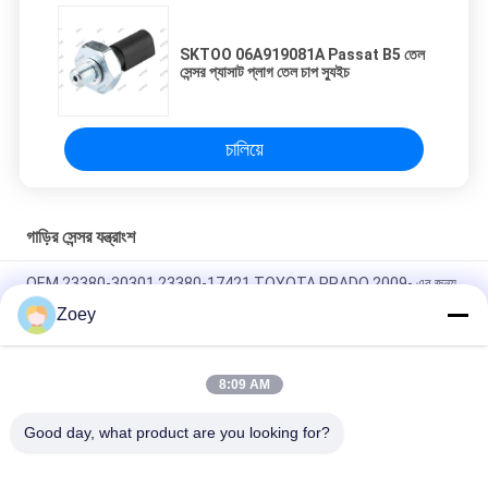
SKTOO 06A919081A Passat B5 তেল
সেন্সর প্যাসাট প্লাগ তেল চাপ স্যুইচ
চালিয়ে
গাড়ির সেন্সর যন্ত্রাংশ
OEM 23380-30301 23380-17421 TOYOTA PRADO 2009- এর জন্য
CAP ASSY জ্বালানী ফিল্টার
Zoey
OEM CM5Z-8575-D CM5Z8575A ফোর্ড ট্রানজিট/মন্ডেওর জন্য থার্মোস্ট্যাট
8:09 AM
OEM 6C11-12K073-AC 2S7Q12K073AA ফোর্ড রেঞ্জার/ট্রানজিট ভ্যানের
জন্য থার্মোস্ট্যাট
Good day, what product are you looking for?
সব