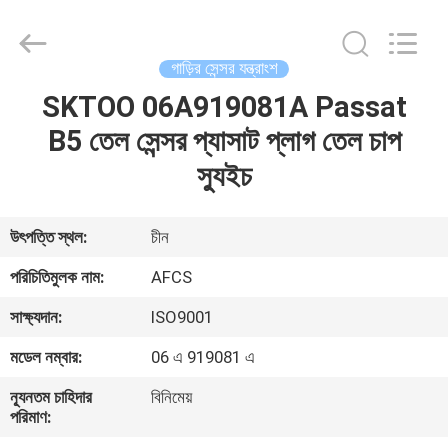
DAXIN
AUTO
SPARE
PARTS
CO.,
গাড়ির সেন্সর যন্ত্রাংশ
LTD.
All
Rights
SKTOO 06A919081A Passat
বাড়ি
Reserved.
B5 তেল সেন্সর প্যাসাট প্লাগ তেল চাপ
পণ্য
স্যুইচ
ভিডিও
উৎপত্তি স্থল:
চীন
পরিচিতিমুলক নাম:
AFCS
আমাদের
সাক্ষ্যদান:
ISO9001
সম্পর্কে
মডেল নম্বার:
06 এ 919081 এ
কারখানা
ন্যূনতম চাহিদার
বিনিমেয়
পরিমাণ:
পরিদর্শন