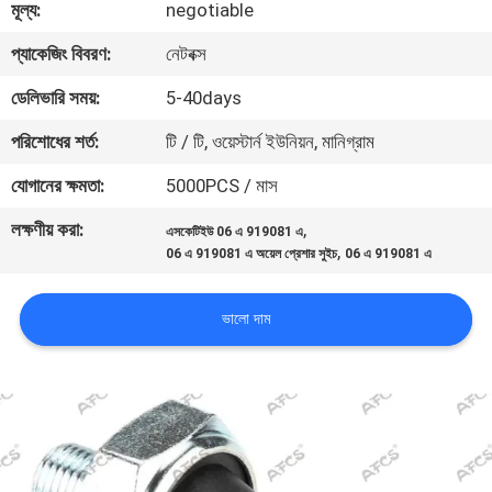
মূল্য:
negotiable
মান
প্যাকেজিং বিবরণ:
নেটবক্স
নিয়ন্ত্রণ
ডেলিভারি সময়:
5-40days
পরিশোধের শর্ত:
টি / টি, ওয়েস্টার্ন ইউনিয়ন, মানিগ্রাম
আমাদের
যোগানের ক্ষমতা:
5000PCS / মাস
সাথে
লক্ষণীয় করা:
,
এসকেটিইউ 06 এ 919081 এ
যোগাযোগ
,
06 এ 919081 এ অয়েল প্রেশার সুইচ
06 এ 919081 এ
করুন
ভালো দাম
খবর
একটি
উদ্ধৃতি