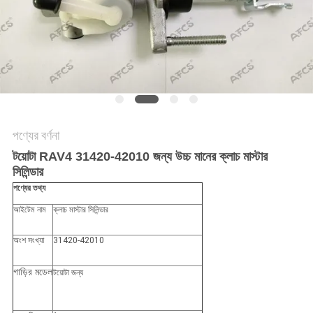
অনুরোধ
করুন
সাইট
ম্যাপ
পণ্যের বর্ণনা
গোপনীয়তা
টয়োটা RAV4 31420-42010 জন্য উচ্চ মানের ক্লাচ মাস্টার
নীতি
সিলিন্ডার
পণ্যের তথ্য
আইটেম নাম
ক্লাচ মাস্টার সিলিন্ডার
অংশ সংখ্যা
31420-42010
গাড়ির মডেল
টয়োটা জন্য