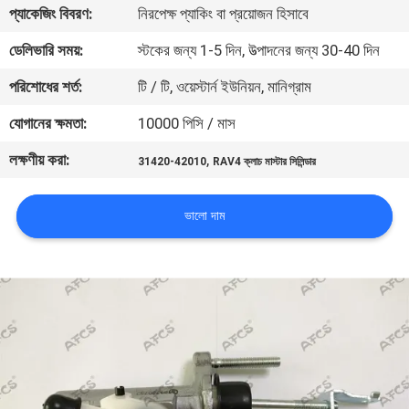
প্যাকেজিং বিবরণ:
নিরপেক্ষ প্যাকিং বা প্রয়োজন হিসাবে
মান
ডেলিভারি সময়:
স্টকের জন্য 1-5 দিন, উত্পাদনের জন্য 30-40 দিন
নিয়ন্ত্রণ
পরিশোধের শর্ত:
টি / টি, ওয়েস্টার্ন ইউনিয়ন, মানিগ্রাম
যোগানের ক্ষমতা:
10000 পিসি / মাস
আমাদের
লক্ষণীয় করা:
,
31420-42010
RAV4 ক্লাচ মাস্টার সিলিন্ডার
সাথে
যোগাযোগ
ভালো দাম
করুন
খবর
একটি
উদ্ধৃতি