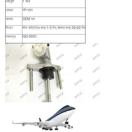
ওয়ারেন্টি
1 বছর
মোড়ক
পলি ব্যাগ
আকার:
OEM মান
বিতরণ
স্টক আইটেমের জন্য 1-3 দিন, উত্পাদন জন্য 30-60 দিন
সনদপত্র
ISO-9001