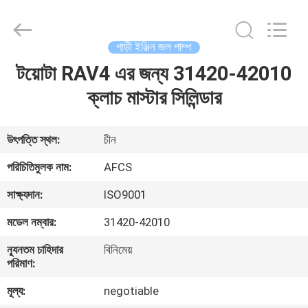
DAXIN
AUTO
SPARE
PARTS
CO.,
গাড়ী ইঞ্জিন জল পাম্প
LTD.
All
Rights
টয়োটা RAV4 এর জন্য 31420-42010
বাড়ি
Reserved.
ক্লাচ মাস্টার সিলিন্ডার
পণ্য
উৎপত্তি স্থল:
চীন
ভিডিও
পরিচিতিমুলক নাম:
AFCS
সাক্ষ্যদান:
ISO9001
আমাদের
মডেল নম্বার:
31420-42010
সম্পর্কে
ন্যূনতম চাহিদার
বিনিমেয়
পরিমাণ:
কারখানা
মূল্য:
negotiable
পরিদর্শন