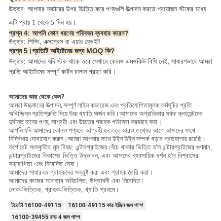
উত্তর: আপনার অর্ডারের উপর ভিত্তি করে পণ্যগুলি উত্পাদন করতে প্রয়োজন স্টকের মধ্যে
এটি প্রায় 1 থেকে 5 দিন হয়।
প্রশ্ন 4: আপনি কোন ধরণের পরিবহন ব্যবহার করেন?
উত্তর: শিপিং, এক্সপ্রেস বা এয়ার ফ্রেইট
প্রশ্ন 5।প্রতিটি আইটেমের জন্য MOQ কি?
উত্তর: আমাদের যদি স্টক থাকে তবে সেখানে কোনও এমওকিউ বিধি নেই, সাধারণভাবে আমরা 
প্রতি আইটেমের সম্পূর্ণ কার্টন চালান গ্রহণ করি। 
আমাদের কাছ থেকে কেন?
আমরা উচ্চমানের উত্পাদন, সম্পূর্ণ লাইন কভারেজ এবং প্রতিযোগিতামূলক কর্মসূচির প্রতি
অবিচ্ছিন্ন প্রতিশ্রুতি দিয়ে উচ্চ খ্যাতি অর্জন করি।আমাদের অগ্রাধিকার সর্বদা ক্লায়েন্টদের
দুর্দান্ত মানের পণ্য, সাশ্রয়ী এবং উচ্চতর গ্রাহক পরিষেবা সরবরাহ করা।
আপনি যদি আমাদের কোনও পণ্যতে আগ্রহী হন তবে আরও তথ্যের আগে আমাদের সাথে
নির্দ্বিধায় যোগাযোগ করুন।আমরা আপনার সাথে উইন উইন সম্পর্ক গড়ার প্রত্যাশায় রয়েছি।
কর্পোরেট সংস্কৃতির মূল বিষয়: এন্টারপ্রাইজের বেঁচে থাকার ভিত্তি হ'ল এন্টারপ্রাইজের গুণমান,
এন্টারপ্রাইজের বিকাশের ভিত্তি উদ্ভাবন, এবং আমাদের ব্যবসায়িক দর্শন হ'ল বিশ্বাসের
সহযোগিতা এবং নিবেদিত সেবা।
আমাদের সাধারনত গ্রাহকদের সন্তুষ্ট করা এবং গ্রাহক তৈরি করা।
আমাদের কাজের মনোভাব অবিচলিত, উদ্ভাবনী এবং নিবেদিত।
লোক-ভিত্তিক, গ্রাহক-ভিত্তিক, খ্যাতি প্রথমে।
টয়োটা 16100-49115
16100-49115 কার ইঞ্জিন জল পাম্প
16100-39455 রাভ 4 জল পাম্প