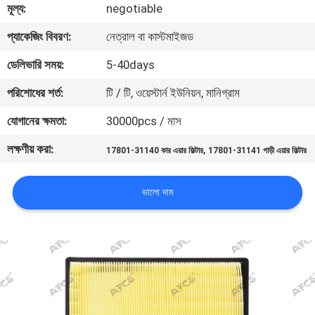
মূল্য:
negotiable
মান
প্যাকেজিং বিবরণ:
নেত্রাল বা কাস্টমাইজড
নিয়ন্ত্রণ
ডেলিভারি সময়:
5-40days
পরিশোধের শর্ত:
টি / টি, ওয়েস্টার্ন ইউনিয়ন, মানিগ্রাম
আমাদের
যোগানের ক্ষমতা:
30000pcs / মাস
সাথে
লক্ষণীয় করা:
,
যোগাযোগ
17801-31140 কার এয়ার ফিল্টার
17801-31141 গাড়ী এয়ার ফিল্টার
করুন
ভালো দাম
খবর
একটি
উদ্ধৃতি