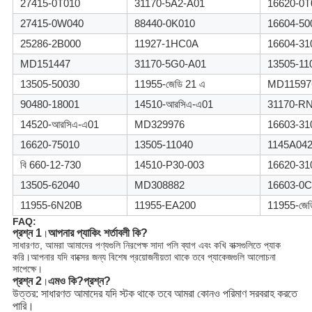
27415-0T010
31170-5A2-A01
16620-0T
27415-0W040
88440-0K010
16604-50
25286-2B000
11927-1HC0A
16604-31
MD151447
31170-5G0-A01
13505-11
13505-50030
11955-জেডি 21 এ
MD11597
90480-18001
14510-আরসিএ-এ01
31170-R
14520-আরসিএ-এ01
MD329976
16603-31
16620-75010
13505-11040
1145A04
বি 660-12-730
14510-P30-003
16620-31
13505-62040
MD308882
16603-0C
11955-6N20B
11955-EA200
11955-জেড
FAQ:
প্রশ্ন 1
আপনার প্যাকিং শর্তাবলী কি?
।
সাধারণত, আমরা আমাদের পণ্যগুলি নিরপেক্ষ সাদা পলি ব্যাগ এবং কখি বাক্সগুলিতে প্যাক
করি।আপনার যদি বাক্সের জন্য বিশেষ প্রয়োজনীয়তা থাকে তবে প্যাকেজগুলি আলোচনা
সাপেক্ষে।
প্রশ্ন 2
এমও কি?
প্রশ্ন?
।
উত্তর: সাধারণত আমাদের যদি স্টক থাকে তবে আমরা কোনও পরিমাণ সরবরাহ করতে 
পারি।