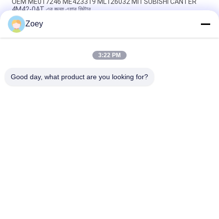
OEM ME017246 ME423319 ML126032 MITSUBISHI CANTER
4M42-0AT এর জন্য এয়ার ফিল্টার
Zoey
OEM MB120298 MB120476 MITSUBISHI CANTER 4D31T এর জন্য
বায়ু ফিল্টার
3:22 PM
AB31-3084-AD AB31-3091-AD ফোর্ড রেঞ্জার (TKE) ২.২ এর জন্য কন্ট্রোল
আর্ম
Good day, what product are you looking for?
সব
ল্যান্ড রোভার সাসপেনশন 
অটো সাসপেনশন অংশ
অংশগুলি
মার্সিডিজ বেঞ্জ সাসপেনশন 
বিএমডাব্লু সাসপেনশন 
অংশগুলি
অংশগুলি
গাড়ি সাসপেনশন বুশিং
গাড়ি ইঞ্জিন মাউন্ট
সাসপেনশন স্ট্রুট মাউন্টিং
শক শোষণকারী বুট