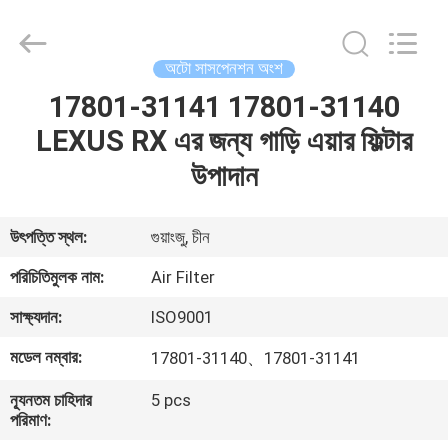
DAXIN
AUTO
SPARE
PARTS
CO.,
অটো সাসপেনশন অংশ
LTD.
All
Rights
17801-31141 17801-31140
বাড়ি
Reserved.
LEXUS RX এর জন্য গাড়ি এয়ার ফিল্টার
পণ্য
উপাদান
ভিডিও
উৎপত্তি স্থল:
গুয়াংজু, চীন
পরিচিতিমুলক নাম:
Air Filter
আমাদের
সাক্ষ্যদান:
ISO9001
সম্পর্কে
মডেল নম্বার:
17801-31140、17801-31141
কারখানা
ন্যূনতম চাহিদার
5 pcs
পরিমাণ:
পরিদর্শন