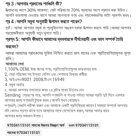
প্র 3
আপনার প্রদানের শর্তগুলি কী?
।
উত্পাদনের আগে 30% আমানত, মোট পরিমাণের 70% প্রসবের আগে প্রদান করা উচিত।
আপনি ভারসাম্য দেওয়ার আগে আমরা আপনাকে পণ্য এবং প্যাকেজগুলির ফটো প্রদর্শন করব।
প্র 4
আপনি নমুনা অনুযায়ী উত্পাদন করতে পারেন?
।
হ্যাঁ। আমরা আপনার নমুনা বা প্রযুক্তিগত অঙ্কন দ্বারা উত্পাদন করতে পারি।আমরা আপনার
প্রয়োজনীয়তা অনুযায়ী নতুন খুলতে পারি।
প্রশ্ন 5: আপনি কীভাবে আমাদের ব্যবসায়কে দীর্ঘমেয়াদী এবং ভাল সম্পর্ক তৈরি
করবেন?
আমরা আমাদের গ্রাহকদের সুবিধা নিশ্চিত করতে ভাল মানের এবং প্রতিযোগিতামূলক মূল্য
রাখি।
আমাদের সেবা
1,100% OEM, উচ্চ মানের পণ্য, প্রতিযোগিতামূলক কারখানার দাম
2, সেরা পরিষেবা সহ উন্নত মেশিন এবং পেশাদার বিক্রয় কর্মীরা
3, আইএসও9001: 2008;টিএস 16949
4. নমুনা অর্ডার
৫. আমরা আপনার তদন্তের জন্য ২৪ ঘন্টার মধ্যে উত্তর দেব
Sending. প্রেরণের পরে, আপনি পণ্যগুলি না পাওয়া পর্যন্ত আমরা প্রতি দুই দিনে একবার
আপনার জন্য পণ্যগুলি ট্র্যাক করব।আপনি যখন পেয়েছেন
পণ্যগুলি, সেগুলি পরীক্ষা করুন এবং আমাকে একটি প্রতিক্রিয়া জানান I সমস্যা সম্পর্কে আপনার
যদি কোনও প্রশ্ন থাকে তবে আমাদের সাথে যোগাযোগ করুন, আমরা অফার করব
আপনার জন্য সমাধান উপায়।
97034115101 সামনের উচ্চতর নিয়ন্ত্রণ আর্ম
ওএম 97034115101
পরমেরা 97034115101