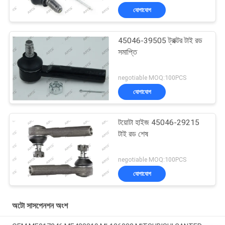
যোগাযোগ
45046-39505 ট্রাক্টর টাই রড
সমাপ্তি
negotiable MOQ:100PCS
যোগাযোগ
টয়োটা হাইজ 45046-29215
টাই রড শেষ
negotiable MOQ:100PCS
যোগাযোগ
অটো সাসপেনশন অংশ