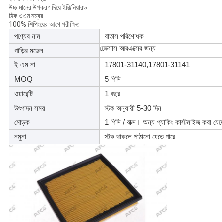
উচ্চ মানের উপকরণ দিয়ে ইঞ্জিনিয়ারড
ঠিক ওএম নম্বর
100% শিপিংয়ের আগে পরীক্ষিত
পণ্যের নাম
বাতাস পরিশোধক
লেেক্সাস আরএক্সের জন্য
গাড়ির মডেল
ই এম না
17801-31140,17801-31141
MOQ
5 পিসি
ওয়ারেন্টি
1 বছর
উৎপাদন সময়
স্টক অনুযায়ী 5-30 দিন
মোড়ক
1 পিসি / বাক্স। অন্য প্যাকিং কাস্টমাইজ করা যে
নমুনা
স্টক থাকলে পাঠানো যেতে পারে