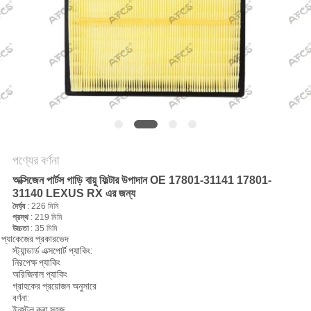
অনুরোধ
করুন
সাইট
ম্যাপ
গোপনীয়তা
পণ্যের বর্ণনা
নীতি
অক্সিজেন পার্টস গাড়ি বায়ু ফিল্টার উপাদান OE 17801-31141 17801-
31140 LEXUS RX এর জন্য
দৈর্ঘ্য
: 226 মিমি
প্রস্থ
: 219 মিমি
উচ্চতা
: 35 মিমি
প্যাকেজের প্রকারভেদ
স্ট্যান্ডার্ড এক্সপোর্ট প্যাকিং:
নিরপেক্ষ প্যাকিং
অরিজিনাল প্যাকিং
গ্রাহকের প্রয়োজন অনুসারে
বর্ণনা:
ইনস্টল করা সহজ