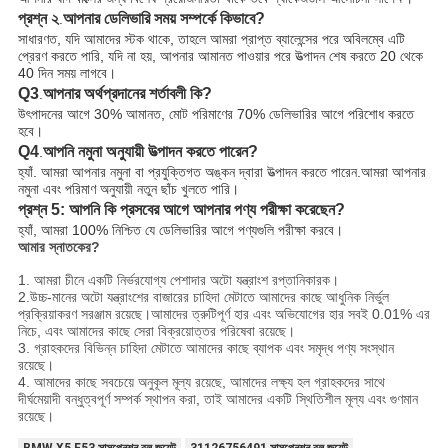
প্রশ্ন ২
আপনার ডেলিভারি সময় সম্পর্কে কিভাবে?
.
সাধারণত, যদি আমাদের স্টক থাকে, তাহলে আমরা প্রাপ্ত ব্যালেন্সের পরে অবিলম্বে এটি
প্রেরণ করতে পারি, যদি না হয়, আপনার আমানত পাওয়ার পরে উত্পাদন শেষ করতে 20 থেকে
40 দিন সময় লাগবে।
Q3
আপনার অর্থপ্রদানের শর্তাবলী কি?
.
উৎপাদনের আগে 30% আমানত, মোট পরিমাণের 70% ডেলিভারির আগে পরিশোধ করতে
হবে।
Q4
আপনি নমুনা অনুযায়ী উত্পাদন করতে পারেন?
.
হ্যাঁ. আমরা আপনার নমুনা বা প্রযুক্তিগত অঙ্কন দ্বারা উত্পাদন করতে পারেন.আমরা আপনার
নমুনা এবং পরিমাণ অনুযায়ী নতুন ছাঁচ খুলতে পারি।
প্রশ্ন 5: আপনি কি প্রসবের আগে আপনার পণ্য পরীক্ষা করেছেন?
হ্যাঁ, আমরা 100% নিশ্চিত যে ডেলিভারির আগে পণ্যগুলি পরীক্ষা করবে।
আমার স্নাতকের?
1. আমরা চীনে একটি নির্ভরযোগ্য পেশাদার অটো যন্ত্রাংশ রপ্তানিকারক।
2
.উচ্চ-মানের অটো যন্ত্রাংশের বাজারের চাহিদা মেটাতে আমাদের কাছে আধুনিক নির্ভুল
প্রক্রিয়াকরণ সরঞ্জাম রয়েছে।আমাদের ত্রুটিপূর্ণ হার এবং অভিযোগের হার সবই 0.01% এর
নিচে, এবং আমাদের কাছে সেরা বিক্রয়োত্তর পরিষেবা রয়েছে।
3. গ্রাহকদের বিভিন্ন চাহিদা মেটাতে আমাদের কাছে ব্যাপক এবং সমৃদ্ধ পণ্য সংস্থান
রয়েছে।
4. আমাদের কাছে সবচেয়ে অনুকূল মূল্য রয়েছে, আমাদের লক্ষ্য হল গ্রাহকদের সাথে
দীর্ঘমেয়াদী বন্ধুত্বপূর্ণ সম্পর্ক স্থাপন করা, তাই আমাদের একটি স্থিতিশীল মূল্য এবং গুণমান
রয়েছে।