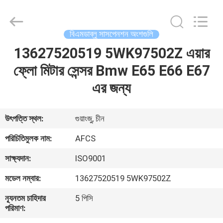
DAXIN
AUTO
SPARE
PARTS
CO.,
বিএমডাব্লু সাসপেনশন অংশগুলি
LTD.
All
Rights
13627520519 5WK97502Z এয়ার
বাড়ি
Reserved.
ফ্লো মিটার সেন্সর Bmw E65 E66 E67
পণ্য
এর জন্য
ভিডিও
উৎপত্তি স্থল:
গুয়াংজু, চীন
পরিচিতিমুলক নাম:
AFCS
আমাদের
সাক্ষ্যদান:
ISO9001
সম্পর্কে
মডেল নম্বার:
13627520519 5WK97502Z
কারখানা
ন্যূনতম চাহিদার
5 পিসি
পরিমাণ:
পরিদর্শন