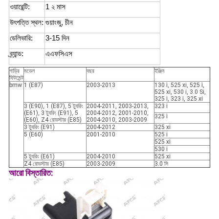
ওয়ারেন্টি:
1 ২ মাস
উৎপত্তি স্থল:
গুয়াংজু, চীন
ডেলিভারি:
3-15 দিন
ব্র্যান্ড:
এএফসিএস
গাড়ির
মডেল
বছর
ইঞ্জিন
ফিটমেন্ট
bmw
1 (E87)
2003-2013
130 i, 525 xi, 525 i,
525 xi, 530 i, 3.0 Si,
325 i, 323 i, 325 xi
3 (E90), 1 (E87), 5 ট্যুরিং
2004-2011, 2003-2013,
323 i
(E61), 3 ট্যুরিং (E91), 5
2004-2012, 2001-2010,
325 i
(E60), Z4 রোডস্টার (E85)
2004-2010, 2003-2009
3 ট্যুরিং (E91)
2004-2012
325 xi
5 (E60)
2001-2010
525 i
525 xi
530 i
5 ট্যুরিং (E61)
2004-2010
525 xi
Z4 রোডস্টার (E85)
2003-2009
3.0 সি
আরো বিস্তারিত: