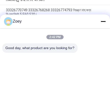
33326770749 33326768268 33326774793 নিয়ন্ত্রণ বাহু জন্য
বিএমডব্লিউ 5 E60 520 i
Zoey
11518635089 11518625097 ওয়াটার পাম্প বিএমডব্লিউ এক্স৫ / বিএমডব্লিউ
জেড৪ রোডস্টারের জন্য
2:42 PM
31126775145 31124083313 সাসপেনশন বুশিং বিএমডব্লিউ 5 গ্রান টুরিজমো /
বিএমডব্লিউ 7 এর জন্য
Good day, what product are you looking for?
সব
ল্যান্ড রোভার সাসপেনশন 
অটো সাসপেনশন অংশ
অংশগুলি
মার্সিডিজ বেঞ্জ সাসপেনশন 
বিএমডাব্লু সাসপেনশন 
অংশগুলি
অংশগুলি
গাড়ি সাসপেনশন বুশিং
গাড়ি ইঞ্জিন মাউন্ট