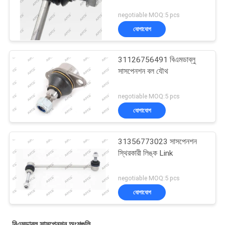
negotiable MOQ:5 pcs
যোগাযোগ
31126756491 বিএমডাব্লু
সাসপেনশন বল যৌথ
negotiable MOQ:5 pcs
যোগাযোগ
31356773023 সাসপেনশন
স্থিরকারী লিঙ্ক Link
negotiable MOQ:5 pcs
যোগাযোগ
বিএমডাব্লু সাসপেনশন অংশগুলি