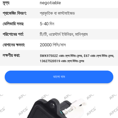
মূল্য:
negotiable
মান
প্যাকেজিং বিবরণ:
প্রাকৃতিক বা কাস্টমাইজড
নিয়ন্ত্রণ
ডেলিভারি সময়:
5-40 দিন
পরিশোধের শর্ত:
টি/টি, ওয়েস্টার্ন ইউনিয়ন, মানিগ্রাম
আমাদের
যোগানের ক্ষমতা:
20000 পিসি/মাস
সাথে
লক্ষণীয় করা:
,
,
5WK97502Z এয়ার ফ্লো মিটার সেন্সর
E67 এয়ার ফ্লো মিটার সেন্সর
যোগাযোগ
13627520519 এয়ার ফ্লো মিটার সেন্সর
করুন
ভালো দাম
খবর
একটি
উদ্ধৃতি