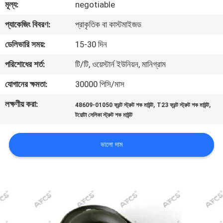
মূল্য:
negotiable
মান
প্যাকেজিং বিবরণ:
প্রাকৃতিক বা কাস্টমাইজড
নিয়ন্ত্রণ
ডেলিভারি সময়:
15-30 দিন
পরিশোধের শর্ত:
টি/টি, ওয়েস্টার্ন ইউনিয়ন, মানিগ্রাম
আমাদের
যোগানের ক্ষমতা:
30000 পিসি/মাস
সাথে
লক্ষণীয় করা:
,
,
48609-01050 ফ্রন্ট স্ট্রুট শক মাউন্ট
T23 ফ্রন্ট স্ট্রুট শক মাউন্ট
যোগাযোগ
টয়োটা সেলিকা স্ট্রুট শক মাউন্ট
করুন
ভালো দাম
খবর
একটি
উদ্ধৃতি