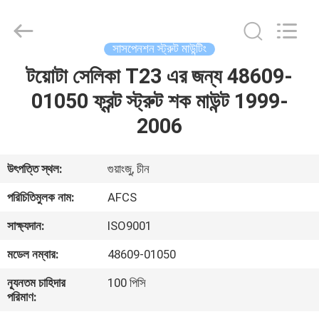
DAXIN
AUTO
SPARE
PARTS
CO.,
সাসপেনশন স্ট্রুট মাউন্টিং
LTD.
All
Rights
টয়োটা সেলিকা T23 এর জন্য 48609-
বাড়ি
Reserved.
01050 ফ্রন্ট স্ট্রুট শক মাউন্ট 1999-
পণ্য
2006
ভিডিও
উৎপত্তি স্থল:
গুয়াংজু, চীন
পরিচিতিমুলক নাম:
AFCS
আমাদের
সাক্ষ্যদান:
ISO9001
সম্পর্কে
মডেল নম্বার:
48609-01050
কারখানা
ন্যূনতম চাহিদার
100 পিসি
পরিমাণ:
পরিদর্শন