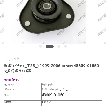
অনুরোধ
করুন
সাইট
ম্যাপ
গোপনীয়তা
নীতি
পণ্যের বর্ণনা
টয়োটা সেলিকা (_T23_) 1999-2006 এর জন্য 48609-01050
ফ্রন্ট স্ট্রট শক মাউন্ট
পণ্যের বিবরণ:
পণ্যের নাম
স্ট্রুট মাউন্টিং
গাড়ির মডেল
টয়োটা সেলিকা কুপ (_T23_)
48609-01050
ই এম
MOQ
100 পিসি