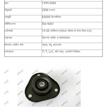
বছর
1999-2006
স্ট্যান্ডার্ড
OEM গুণমান
গ্যারান্টি
60000 কিলোমিটার
সার্টিফিকেশন
ISO-9001
ডেলিভারি
15-30 কার্যদিবস (অর্ডারের পরিমাণের উপর নির্ভর করে)
প্যাকেজ
নিরপেক্ষ প্যাকিং বা কাস্টমাইজড
জাহাজে প্রেরিত কাজ
সমুদ্র, বায়ু, এক্সপ্রেস
অর্থপ্রদান
T/T, L/C, মানি গ্রাম, ওয়েস্টার্ন ইউনিয়ন