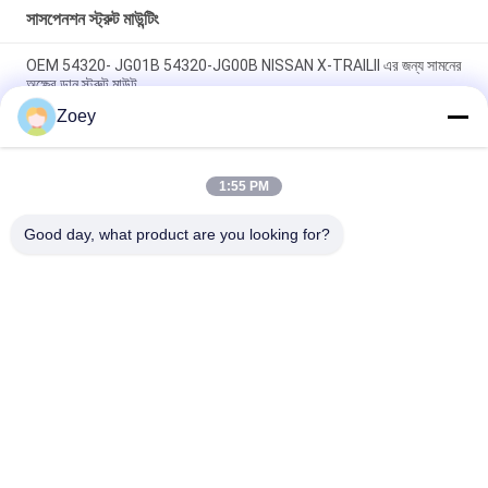
সাসপেনশন স্ট্রুট মাউন্টিং
OEM 54320- JG01B 54320-JG00B NISSAN X-TRAILII এর জন্য সামনের
অক্ষের ডান স্ট্রুট মাউন্ট
Zoey
OEM 54610-37100 54610-26000 HYUNDAI SANTA FE বেস মডেলের
জন্য সামনের অক্ষের স্ট্রুট মাউন্ট
1:55 PM
48609-02220 48609-20500 সামনের অক্ষ ডান স্ট্রট মাউন্ট টয়োটা করোল্লা
সেলুনের জন্য
Good day, what product are you looking for?
সব
ল্যান্ড রোভার সাসপেনশন 
অটো সাসপেনশন অংশ
অংশগুলি
মার্সিডিজ বেঞ্জ সাসপেনশন 
বিএমডাব্লু সাসপেনশন 
অংশগুলি
অংশগুলি
গাড়ি সাসপেনশন বুশিং
গাড়ি ইঞ্জিন মাউন্ট