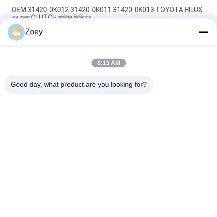
OEM 31420-0K012 31420-0K011 31420-0K013 TOYOTA HILUX
এর জন্য CLUTCH মাস্টার সিলিন্ডার
Zoey
OEM PQH500060 LR013506 ল্যান্ড রোভার ডিসকভারি 276DT 306DT এর
জন্য বেল্ট টেনশনার
8:13 AM
OEM 12204-20040 12204-20020 12204-31030 ভালভ, ক্র্যাঙ্ককেস
বায়ুচলাচল টয়োটা হাইল্যান্ডারের জন্য
Good day, what product are you looking for?
সব
ল্যান্ড রোভার সাসপেনশন 
অটো সাসপেনশন অংশ
অংশগুলি
মার্সিডিজ বেঞ্জ সাসপেনশন 
বিএমডাব্লু সাসপেনশন 
অংশগুলি
অংশগুলি
গাড়ি সাসপেনশন বুশিং
গাড়ি ইঞ্জিন মাউন্ট