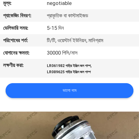
মূল্য:
negotiable
মান
প্যাকেজিং বিবরণ:
প্রাকৃতিক বা কাস্টমাইজড
নিয়ন্ত্রণ
ডেলিভারি সময়:
5-15 দিন
পরিশোধের শর্ত:
টি/টি, ওয়েস্টার্ন ইউনিয়ন, মানিগ্রাম
আমাদের
যোগানের ক্ষমতা:
30000 পিসি/মাস
সাথে
লক্ষণীয় করা:
,
LR061982 গাড়ির ইঞ্জিন জল পাম্প
যোগাযোগ
LR089625 গাড়ির ইঞ্জিন জল পাম্প
করুন
ভালো দাম
খবর
একটি
উদ্ধৃতি