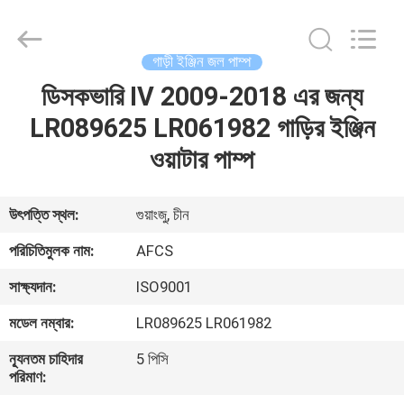
DAXIN
AUTO
SPARE
PARTS
CO.,
গাড়ী ইঞ্জিন জল পাম্প
LTD.
All
Rights
ডিসকভারি IV 2009-2018 এর জন্য
বাড়ি
Reserved.
LR089625 LR061982 গাড়ির ইঞ্জিন
পণ্য
ওয়াটার পাম্প
ভিডিও
উৎপত্তি স্থল:
গুয়াংজু, চীন
পরিচিতিমুলক নাম:
AFCS
আমাদের
সাক্ষ্যদান:
ISO9001
সম্পর্কে
মডেল নম্বার:
LR089625 LR061982
কারখানা
ন্যূনতম চাহিদার
5 পিসি
পরিমাণ:
পরিদর্শন