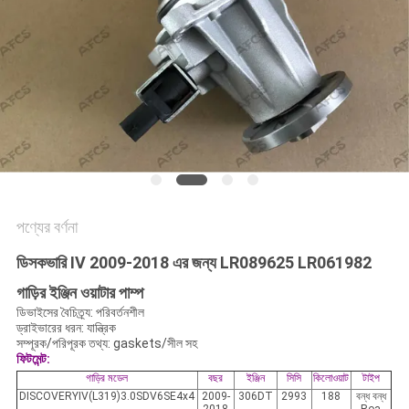
অনুরোধ
করুন
সাইট
ম্যাপ
গোপনীয়তা
নীতি
পণ্যের বর্ণনা
ডিসকভারি IV 2009-2018 এর জন্য LR089625 LR061982
গাড়ির ইঞ্জিন ওয়াটার পাম্প
ডিভাইসের বৈচিত্র্য: পরিবর্তনশীল
ড্রাইভারের ধরন: যান্ত্রিক
সম্পূরক/পরিপূরক তথ্য: gaskets/সীল সহ
ফিটমেন্ট:
গাড়ির মডেল
বছর
ইঞ্জিন
সিসি
কিলোওয়াট
টাইপ
DISCOVERYIV(L319)3.0SDV6SE4x4
2009-
306DT
2993
188
বন্ধ বন্ধ