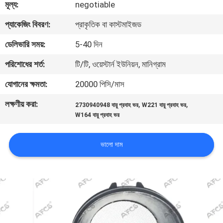
মূল্য:
negotiable
মান
প্যাকেজিং বিবরণ:
প্রাকৃতিক বা কাস্টমাইজড
নিয়ন্ত্রণ
ডেলিভারি সময়:
5-40 দিন
পরিশোধের শর্ত:
টি/টি, ওয়েস্টার্ন ইউনিয়ন, মানিগ্রাম
আমাদের
যোগানের ক্ষমতা:
20000 পিসি/মাস
সাথে
লক্ষণীয় করা:
,
,
2730940948 বায়ু প্রবাহ ভর
W221 বায়ু প্রবাহ ভর
যোগাযোগ
W164 বায়ু প্রবাহ ভর
করুন
ভালো দাম
খবর
একটি
উদ্ধৃতি