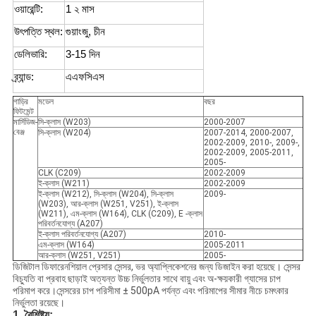
ওয়ারেন্টি:
1 ২ মাস
উৎপত্তি স্থল:
গুয়াংজু, চীন
ডেলিভারি:
3-15 দিন
ব্র্যান্ড:
এএফসিএস
গাড়ির
মডেল
বছর
ফিটমেন্ট
মার্সিডিজ-
সি-ক্লাস (W203)
2000-2007
বেঞ্জ
সি-ক্লাস (W204)
2007-2014, 2000-2007,
2002-2009, 2010-, 2009-,
2002-2009, 2005-2011,
2005-
CLK (C209)
2002-2009
ই-ক্লাস (W211)
2002-2009
ই-ক্লাস (W212), সি-ক্লাস (W204), সি-ক্লাস
2009-
(W203), আর-ক্লাস (W251, V251), ই-ক্লাস
(W211), এম-ক্লাস (W164), CLK (C209), E -ক্লাস
পরিবর্তনযোগ্য (A207)
ই-ক্লাস পরিবর্তনযোগ্য (A207)
2010-
এম-ক্লাস (W164)
2005-2011
আর-ক্লাস (W251, V251)
2005-
ডিজিটাল ডিফারেনশিয়াল প্রেসার সেন্সর, ভর অ্যাপ্লিকেশনের জন্য ডিজাইন করা হয়েছে। সেন্সর
বিচ্যুতি বা প্রবাহ ছাড়াই অত্যন্ত উচ্চ নির্ভুলতার সাথে বায়ু এবং অ-ক্ষয়কারী গ্যাসের চাপ
পরিমাপ করে।সেন্সরের চাপ পরিসীমা ± 500pA পর্যন্ত এবং পরিমাপের সীমার নীচে চমৎকার
নির্ভুলতা রয়েছে।
1. বৈশিষ্ট্য: