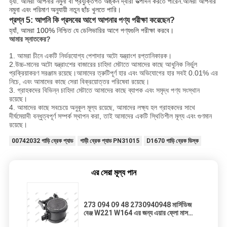
হ্যাঁ. আমরা আপনার নমুনা বা প্রযুক্তিগত অঙ্কন দ্বারা উত্পাদন করতে পারেন.আমরা আপনার
নমুনা এবং পরিমাণ অনুযায়ী নতুন ছাঁচ খুলতে পারি।
প্রশ্ন 5: আপনি কি প্রসবের আগে আপনার পণ্য পরীক্ষা করেছেন?
হ্যাঁ, আমরা 100% নিশ্চিত যে ডেলিভারির আগে পণ্যগুলি পরীক্ষা করবে।
আমার স্নাতকের?
1. আমরা চীনে একটি নির্ভরযোগ্য পেশাদার অটো যন্ত্রাংশ রপ্তানিকারক।
2
.উচ্চ-মানের অটো যন্ত্রাংশের বাজারের চাহিদা মেটাতে আমাদের কাছে আধুনিক নির্ভুল
প্রক্রিয়াকরণ সরঞ্জাম রয়েছে।আমাদের ত্রুটিপূর্ণ হার এবং অভিযোগের হার সবই 0.01% এর
নিচে, এবং আমাদের কাছে সেরা বিক্রয়োত্তর পরিষেবা রয়েছে।
3. গ্রাহকদের বিভিন্ন চাহিদা মেটাতে আমাদের কাছে ব্যাপক এবং সমৃদ্ধ পণ্য সংস্থান
রয়েছে।
4. আমাদের কাছে সবচেয়ে অনুকূল মূল্য রয়েছে, আমাদের লক্ষ্য হল গ্রাহকদের সাথে
দীর্ঘমেয়াদী বন্ধুত্বপূর্ণ সম্পর্ক স্থাপন করা, তাই আমাদের একটি স্থিতিশীল মূল্য এবং গুণমান
রয়েছে।
00742032 গাড়ি ব্রেক প্যাড
গাড়ী ব্রেক প্যাড PN31015
D1670 গাড়ি ব্রেক ডিস্ক
এর সেরা মূল্য পান
273 094 09 48 2730940948 মার্সিডিজ
বেঞ্জ W221 W164 এর জন্য এয়ার ফ্লো মাস
মিটার সেন্সর