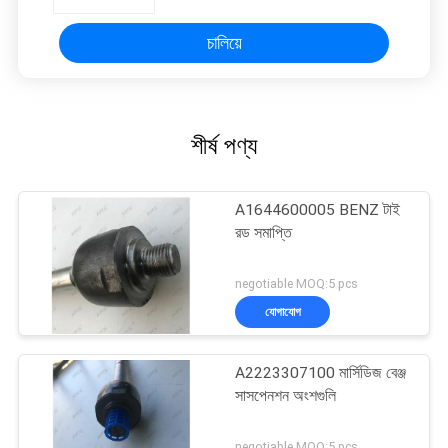
চালিয়ে
শীর্ষ পণ্য
A1644600005 BENZ টাই
রড সমাপ্তি
negotiable MOQ:5 pcs
যোগাযোগ
A2223307100 মার্সিডিজ বেঞ্জ
সাসপেনশন অংশগুলি
negotiable MOQ:5 pcs