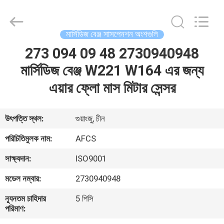
DAXIN
AUTO
SPARE
PARTS
CO.,
মার্সিডিজ বেঞ্জ সাসপেনশন অংশগুলি
LTD.
All
Rights
273 094 09 48 2730940948
বাড়ি
Reserved.
মার্সিডিজ বেঞ্জ W221 W164 এর জন্য
পণ্য
এয়ার ফ্লো মাস মিটার সেন্সর
ভিডিও
উৎপত্তি স্থল:
গুয়াংজু, চীন
পরিচিতিমুলক নাম:
AFCS
আমাদের
সাক্ষ্যদান:
ISO9001
সম্পর্কে
মডেল নম্বার:
2730940948
কারখানা
ন্যূনতম চাহিদার
5 পিসি
পরিমাণ:
পরিদর্শন