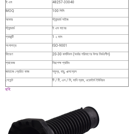
ই এম
48257-33040
MOQ
100 পিসি
আকার
স্ট্যান্ডার্ড সাইজ
স্ট্যান্ডার্ড
ই এম মানের
গ্যারান্টি
1 ২ মাস
শংসাপত্র
ISO-9001
বিতরণ
20-30 কার্যদিবস (অর্ডার পরিমাণের উপর নির্ভরশীল)
প্যাকেজ
নিরপেক্ষ প্যাকিং
জাহাজে প্রেরিত কাজ
সমুদ্র, বায়ু, এক্সপ্রেস
পেমেন্ট
টি / টি, এল / সি, মানি গ্রাম, ওয়েস্টার্ন ইউনিয়ন
ছবি: