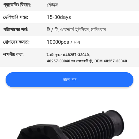
প্যাকেজিং বিবরণ:
নেটবক্স
মান
ডেলিভারি সময়:
15-30days
নিয়ন্ত্রণ
পরিশোধের শর্ত:
টি / টি, ওয়েস্টার্ন ইউনিয়ন, মানিগ্রাম
যোগানের ক্ষমতা:
10000pcs / মাস
আমাদের
লক্ষণীয় করা:
,
টয়োটা ক্যামেরা 48257-33040
সাথে
,
48257-33040 শক শোষণকারী বুট
OEM 48257-33040
যোগাযোগ
করুন
ভালো দাম
খবর
একটি
উদ্ধৃতি