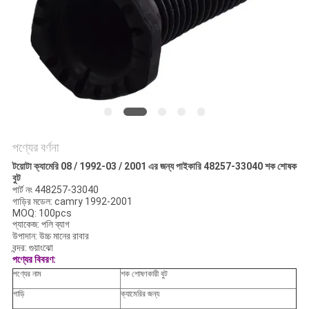
অনুরোধ
করুন
সাইট
ম্যাপ
গোপনীয়তা
পণ্যের বর্ণনা
নীতি
টয়োটা ক্যামেরি 08 / 1992-03 / 2001 এর জন্য পাইকারি 48257-33040 শক শোষক
বুট
পার্ট নং 448257-33040
গাড়ির মডেল: camry 1992-2001
MOQ: 100pcs
প্যাকেজ: পলি ব্যাগ
উপাদান: উচ্চ মানের রাবার
বন্দর: গুয়াংঝো
পণ্যের বিবরণ:
পণ্যের নাম
শক শোষণকারী বুট
গাড়ি
ক্যামেরির জন্য