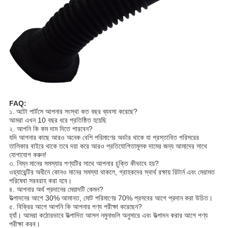
FAQ:
১. অটো পার্টসে আপনার সংস্থা কত বছর ব্যবসা করেছে?
আমরা এখন 10 বছর ধরে প্রতিষ্ঠিত হয়েছি
২. আপনি কি কম দাম দিতে পারবেন?
যদি আপনার কাছে আরও অনেক বেশি পরিমাণের অর্ডার থাকে যা প্রস্তাবিত পরিসরের
তালিকার বাইরে থাকে তবে দয়া করে আরও প্রতিযোগিতামূলক দামের জন্য আমাদের সাথে
যোগাযোগ করুন!
৩. নিম্ন মানের সমস্যার পণ্যটির সাথে আপনার চুক্তি কীভাবে হয়?
ওয়্যারেন্টির অধীনে কোনও মানের সমস্যা থাকলে, গ্রাহকদের স্বার্থ রক্ষায় রিটার্ন এবং মেরামত
পরিষেবা সরবরাহ করা হবে।
৪. আপনার অর্থ প্রদানের মেয়াদটি কেমন?
উত্পাদনের আগে 30% আমানত, মোট পরিমাণের 70% প্রসবের আগে প্রদান করা উচিত।
৫. বিক্রির আগে আপনি কি আপনার পণ্য পরীক্ষা করেছেন?
হ্যাঁ। আমরা কঠোরভাবে উত্পাদিত আসল নমুনাগুলি অনুসারে এবং উত্পাদন করার আগে পণ্য
পরীক্ষা করব।