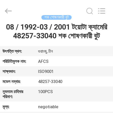
DAXIN
AUTO
SPARE
PARTS
CO.,
শক শোষণকারী বুট
LTD.
All
Rights
08 / 1992-03 / 2001 টয়োটা ক্যামেরি
বাড়ি
Reserved.
48257-33040 শক শোষণকারী বুট
পণ্য
উৎপত্তি স্থল:
গুয়াংজু, চীন
ভিডিও
পরিচিতিমুলক নাম:
AFCS
সাক্ষ্যদান:
ISO9001
আমাদের
মডেল নম্বার:
48257-33040
সম্পর্কে
ন্যূনতম চাহিদার
100PCS
পরিমাণ:
কারখানা
মূল্য:
negotiable
পরিদর্শন