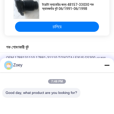
টয়োটা ক্যামেরির জন্য 48157-33030 শক
অ্যাবজর্বার বুট 06/1991-06/1998
চালিয়ে
শক শোষণকারী বুট
OEM 1788131110 17881-31110 TOYOTA LEXUS GS300 এর জন্য
এয়ার ইনটেক পাইপ টিউব
Zoey
৪৫৫৩৫-২৮০২০ ৪৫৫৩৫-২৬০৩০ স্টিয়ারিং বুট টয়োটা লিটেস বাসের জন্য ১৯৯২-১৯৯৫
7:48 PM
28323-AG000 MN156753 CV জয়েন্ট বুট জন্য MAZDA CX-7 ((ER)
MITSUBISHILANCER VI
Good day, what product are you looking for?
সব