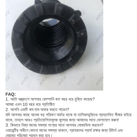
FAQ:
1. অটো যন্ত্রাংশে আপনার কোম্পানি কত বছর ধরে চুক্তি করেছে?
আমরা এখন 10 বছর ধরে প্রতিষ্ঠিত
2. আপনি একটি কম দাম অফার করতে পারেন?
যদি আপনার কাছে অনেক বড় পরিমাণ অর্ডার থাকে যা তালিকাভুক্তির প্রস্তাবিত সীমার বাইরে
থাকে, তাহলে আরও প্রতিযোগিতামূলক মূল্যের জন্য আমাদের সাথে যোগাযোগ করুন!
3. কিভাবে নিম্ন মানের সমস্যা পণ্যের সাথে আপনার মোকাবিলা করবেন?
ওয়ারেন্টির অধীনে কোনো মানের সমস্যা থাকলে, গ্রাহকদের স্বার্থ রক্ষার জন্য রিটার্ন এবং
মেরামত পরিষেবা প্রদান করা হবে।