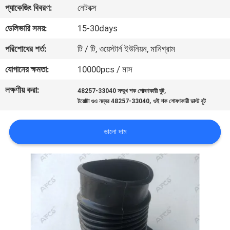
প্যাকেজিং বিবরণ:
নেটবক্স
মান
ডেলিভারি সময়:
15-30days
নিয়ন্ত্রণ
পরিশোধের শর্ত:
টি / টি, ওয়েস্টার্ন ইউনিয়ন, মানিগ্রাম
যোগানের ক্ষমতা:
10000pcs / মাস
আমাদের
লক্ষণীয় করা:
,
48257-33040 সম্মুখ শক শোষণকারী বুট
সাথে
,
টয়োটা ওএ নম্বর 48257-33040
ওই শক শোষণকারী ডাস্ট বুট
যোগাযোগ
করুন
ভালো দাম
খবর
একটি
উদ্ধৃতি