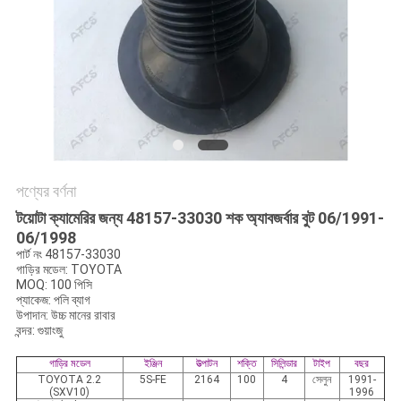
অনুরোধ
করুন
সাইট
ম্যাপ
গোপনীয়তা
পণ্যের বর্ণনা
নীতি
টয়োটা ক্যামেরির জন্য 48157-33030 শক অ্যাবজর্বার বুট 06/1991-
06/1998
পার্ট নং 48157-33030
গাড়ির মডেল: TOYOTA
MOQ: 100 পিসি
প্যাকেজ: পলি ব্যাগ
উপাদান: উচ্চ মানের রাবার
বন্দর: গুয়াংজু
গাড়ির মডেল
ইঞ্জিন
উত্পাটন
শক্তি
সিলিন্ডার
টাইপ
বছর
TOYOTA 2.2
5S-FE
2164
100
4
সেলুন
1991-
(SXV10)
1996