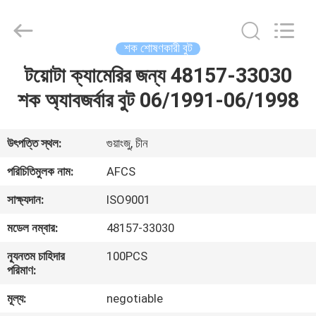
DAXIN
AUTO
SPARE
PARTS
CO.,
শক শোষণকারী বুট
LTD.
All
Rights
টয়োটা ক্যামেরির জন্য 48157-33030
বাড়ি
Reserved.
শক অ্যাবজর্বার বুট 06/1991-06/1998
পণ্য
উৎপত্তি স্থল:
গুয়াংজু, চীন
ভিডিও
পরিচিতিমুলক নাম:
AFCS
সাক্ষ্যদান:
ISO9001
আমাদের
মডেল নম্বার:
48157-33030
সম্পর্কে
ন্যূনতম চাহিদার
100PCS
পরিমাণ:
কারখানা
মূল্য:
negotiable
পরিদর্শন