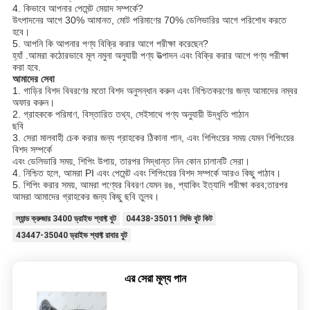
4. কিভাবে আপনার পেমেন্ট মেয়াদ সম্পর্কে?
উৎপাদনের আগে 30% আমানত, মোট পরিমাণের 70% ডেলিভারির আগে পরিশোধ করতে
হবে।
5. আপনি কি আপনার পণ্য বিক্রি করার আগে পরীক্ষা করেছেন?
হ্যাঁ .আমরা কঠোরভাবে মূল নমুনা অনুযায়ী পণ্য উত্পাদন এবং বিক্রি করার আগে পণ্য পরীক্ষা
করা হবে.
আমাদের সেবা
1. গাড়ির বিশদ বিবরণের মতো বিশদ অনুসন্ধান করুন এবং নিশ্চিতকরণের জন্য আমাদের নম্বর
অফার করুন।
2. গ্রাহককে পরিমাণ, বিস্তারিত তথ্য, সেইসাথে পণ্য অনুযায়ী উদ্ধৃতি পাঠান
ছবি
3. সেরা মালবাহী চেক করার জন্য গ্রাহকের ঠিকানা পান, এবং শিপিংয়ের সময় যেমন শিপিংয়ের
বিশদ সম্পর্কে
এবং ডেলিভারি সময়, শিপিং উপায়, তারপর সিদ্ধান্ত নিন কোন চালানটি সেরা।
4. নিশ্চিত হলে, আমরা PI এবং পেমেন্ট এবং শিপিংয়ের বিশদ সম্পর্কে আরও কিছু পাঠাব।
5. শিপিং করার সময়, আমরা পণ্যের বিবরণ যেমন রঙ, প্যাকিং ইত্যাদি পরীক্ষা করব;তারপর
আমরা আমাদের গ্রাহকের জন্য কিছু ছবি তুলব।
ল্যান্ড ক্রুজার 3400 ড্রাইভ শ্যাফ্ট বুট
04438-35011 সিভি বুট কিট
43447-35040 ড্রাইভ শ্যাফ্ট রাবার বুট
এর সেরা মূল্য পান