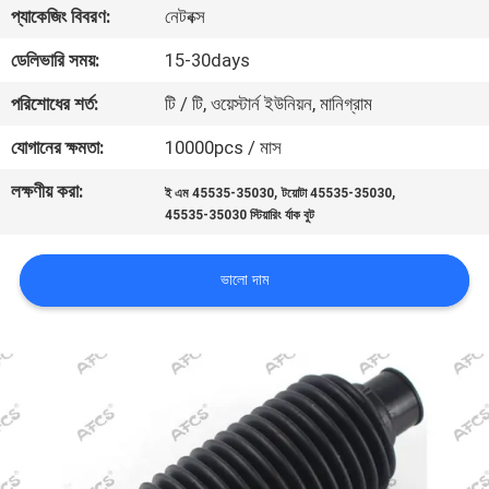
প্যাকেজিং বিবরণ:
নেটবক্স
মান
ডেলিভারি সময়:
15-30days
নিয়ন্ত্রণ
পরিশোধের শর্ত:
টি / টি, ওয়েস্টার্ন ইউনিয়ন, মানিগ্রাম
যোগানের ক্ষমতা:
10000pcs / মাস
আমাদের
লক্ষণীয় করা:
,
,
ই এম 45535-35030
টয়োটা 45535-35030
সাথে
45535-35030 স্টিয়ারিং র্যাক বুট
যোগাযোগ
করুন
ভালো দাম
খবর
একটি
উদ্ধৃতি