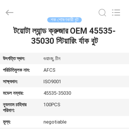
DAXIN
AUTO
SPARE
PARTS
CO.,
শক শোষণকারী বুট
LTD.
All
Rights
টয়োটা ল্যান্ড ক্রুজার OEM 45535-
বাড়ি
Reserved.
35030 স্টিয়ারিং র্যাক বুট
পণ্য
উৎপত্তি স্থল:
গুয়াংজু, চীন
ভিডিও
পরিচিতিমুলক নাম:
AFCS
সাক্ষ্যদান:
ISO9001
আমাদের
মডেল নম্বার:
45535-35030
সম্পর্কে
ন্যূনতম চাহিদার
100PCS
পরিমাণ:
কারখানা
মূল্য:
negotiable
পরিদর্শন