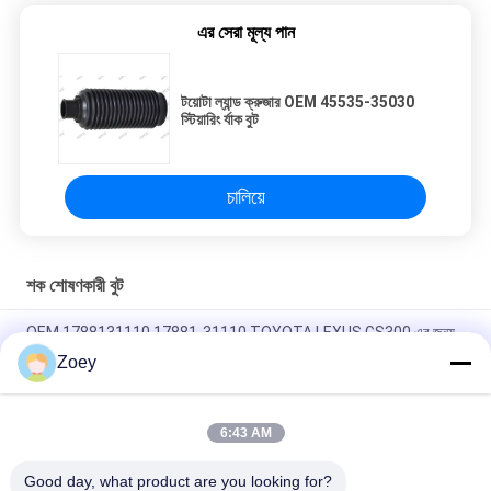
এর সেরা মূল্য পান
টয়োটা ল্যান্ড ক্রুজার OEM 45535-35030
স্টিয়ারিং র্যাক বুট
চালিয়ে
শক শোষণকারী বুট
OEM 1788131110 17881-31110 TOYOTA LEXUS GS300 এর জন্য
এয়ার ইনটেক পাইপ টিউব
Zoey
৪৫৫৩৫-২৮০২০ ৪৫৫৩৫-২৬০৩০ স্টিয়ারিং বুট টয়োটা লিটেস বাসের জন্য ১৯৯২-১৯৯৫
6:43 AM
28323-AG000 MN156753 CV জয়েন্ট বুট জন্য MAZDA CX-7 ((ER)
MITSUBISHILANCER VI
Good day, what product are you looking for?