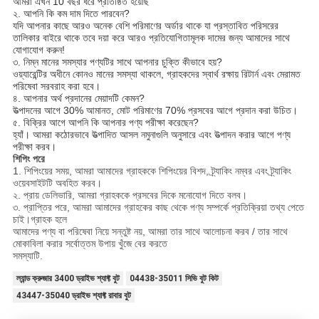
আমরা এখন 10 বছর ধরে প্রতিষ্ঠিত হয়েছি
২. আপনি কি কম দাম দিতে পারবেন?
যদি আপনার কাছে আরও অনেক বেশি পরিমাণের অর্ডার থাকে যা প্রস্তাবিত পরিসরের
তালিকার বাইরে থাকে তবে দয়া করে আরও প্রতিযোগিতামূলক দামের জন্য আমাদের সাথে
যোগাযোগ করুন!
৩. নিম্ন মানের সমস্যার পণ্যটির সাথে আপনার চুক্তি কীভাবে হয়?
ওয়্যারেন্টির অধীনে কোনও মানের সমস্যা থাকলে, গ্রাহকদের স্বার্থ রক্ষায় রিটার্ন এবং মেরামত
পরিষেবা সরবরাহ করা হবে।
৪. আপনার অর্থ প্রদানের মেয়াদটি কেমন?
উত্পাদনের আগে 30% আমানত, মোট পরিমাণের 70% প্রসবের আগে প্রদান করা উচিত।
৫. বিক্রির আগে আপনি কি আপনার পণ্য পরীক্ষা করেছেন?
হ্যাঁ। আমরা কঠোরভাবে উত্পাদিত আসল নমুনাগুলি অনুসারে এবং উত্পাদন করার আগে পণ্য
পরীক্ষা করব।
শিপিং পরে
1. শিপিংয়ের সময়, আমরা আমাদের গ্রাহককে শিপিংয়ের বিশদ, ট্র্যাকিং নম্বর এবং ট্র্যাকিং
ওয়েবসাইটটি অবহিত করব।
২. প্রায় ডেলিভারি, আমরা গ্রাহককে প্রসবের দিকে মনোযোগ দিতে বলব।
৩. প্রাপ্তির পরে, আমরা আমাদের গ্রাহকের কাছ থেকে পণ্য সম্পর্কে প্রতিক্রিয়া তথ্য পেতে
চাই।গ্রাহক হলে
আমাদের পণ্য বা পরিষেবা নিয়ে সন্তুষ্ট নয়, আমরা তার সাথে আলোচনা করব / তার সাথে
মোকাবিলা করার সর্বোত্তম উপায় খুঁজে বের করতে
সমস্যাটি.
ল্যান্ড ক্রুজার 3400 ড্রাইভ শ্যাফ্ট বুট
04438-35011 সিভি বুট কিট
43447-35040 ড্রাইভ শ্যাফ্ট রাবার বুট