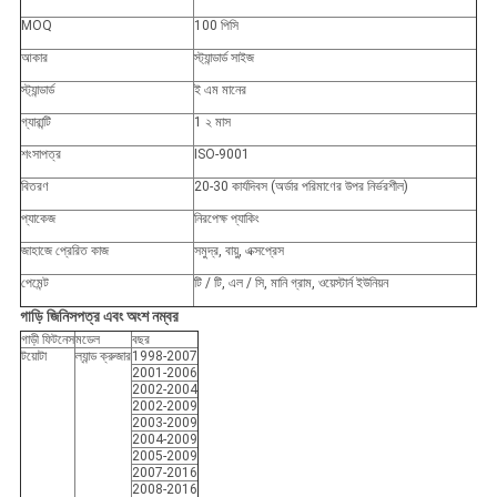
MOQ
100 পিসি
আকার
স্ট্যান্ডার্ড সাইজ
স্ট্যান্ডার্ড
ই এম মানের
গ্যারান্টি
1 ২ মাস
শংসাপত্র
ISO-9001
বিতরণ
20-30 কার্যদিবস (অর্ডার পরিমাণের উপর নির্ভরশীল)
প্যাকেজ
নিরপেক্ষ প্যাকিং
জাহাজে প্রেরিত কাজ
সমুদ্র, বায়ু, এক্সপ্রেস
পেমেন্ট
টি / টি, এল / সি, মানি গ্রাম, ওয়েস্টার্ন ইউনিয়ন
গাড়ি
জিনিসপত্র এবং অংশ নম্বর
গাড়ী ফিটনেস
মডেল
বছর
টয়োটা
ল্যান্ড ক্রুজার
1998-2007
2001-2006
2002-2004
2002-2009
2003-2009
2004-2009
2005-2009
2007-2016
2008-2016