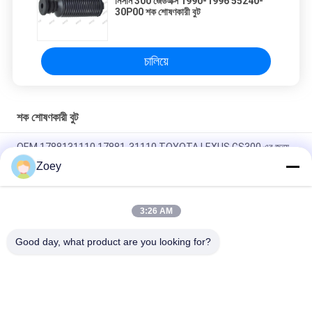
নিসান 300 জেডএক্স 1990-1996 55240-
30P00 শক শোষণকারী বুট
চালিয়ে
শক শোষণকারী বুট
OEM 1788131110 17881-31110 TOYOTA LEXUS GS300 এর জন্য
এয়ার ইনটেক পাইপ টিউব
Zoey
৪৫৫৩৫-২৮০২০ ৪৫৫৩৫-২৬০৩০ স্টিয়ারিং বুট টয়োটা লিটেস বাসের জন্য ১৯৯২-১৯৯৫
3:26 AM
28323-AG000 MN156753 CV জয়েন্ট বুট জন্য MAZDA CX-7 ((ER)
MITSUBISHILANCER VI
Good day, what product are you looking for?
সব
ল্যান্ড রোভার সাসপেনশন 