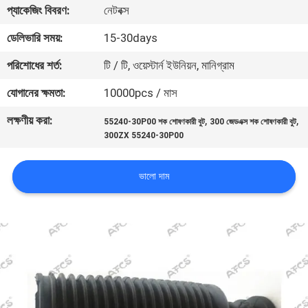
প্যাকেজিং বিবরণ:
নেটবক্স
মান
ডেলিভারি সময়:
15-30days
নিয়ন্ত্রণ
পরিশোধের শর্ত:
টি / টি, ওয়েস্টার্ন ইউনিয়ন, মানিগ্রাম
যোগানের ক্ষমতা:
10000pcs / মাস
আমাদের
লক্ষণীয় করা:
,
,
55240-30P00 শক শোষণকারী বুট
300 জেডএক্স শক শোষণকারী বুট
সাথে
300ZX 55240-30P00
যোগাযোগ
করুন
ভালো দাম
খবর
একটি
উদ্ধৃতি