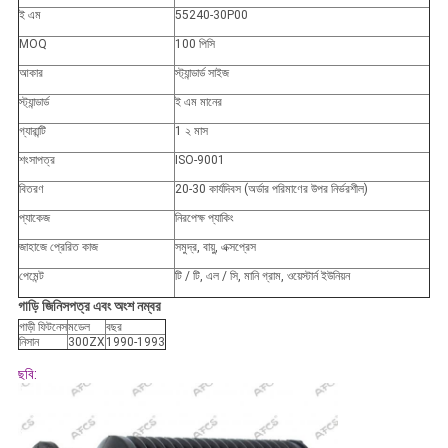
ই এম
55240-30P00
MOQ
100 পিসি
আকার
স্ট্যান্ডার্ড সাইজ
স্ট্যান্ডার্ড
ই এম মানের
গ্যারান্টি
1 ২ মাস
শংসাপত্র
ISO-9001
বিতরণ
20-30 কার্যদিবস (অর্ডার পরিমাণের উপর নির্ভরশীল)
প্যাকেজ
নিরপেক্ষ প্যাকিং
জাহাজে প্রেরিত কাজ
সমুদ্র, বায়ু, এক্সপ্রেস
পেমেন্ট
টি / টি, এল / সি, মানি গ্রাম, ওয়েস্টার্ন ইউনিয়ন
গাড়ি
জিনিসপত্র এবং অংশ নম্বর
গাড়ী ফিটনেস
মডেল
বছর
নিসান
300ZX
1990-1993
ছবি: