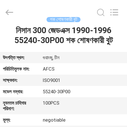
DAXIN
AUTO
SPARE
PARTS
CO.,
শক শোষণকারী বুট
LTD.
All
Rights
নিসান 300 জেডএক্স 1990-1996
বাড়ি
Reserved.
55240-30P00 শক শোষণকারী বুট
পণ্য
উৎপত্তি স্থল:
গুয়াংজু, চীন
ভিডিও
পরিচিতিমুলক নাম:
AFCS
সাক্ষ্যদান:
ISO9001
আমাদের
মডেল নম্বার:
55240-30P00
সম্পর্কে
ন্যূনতম চাহিদার
100PCS
পরিমাণ:
কারখানা
মূল্য:
negotiable
পরিদর্শন