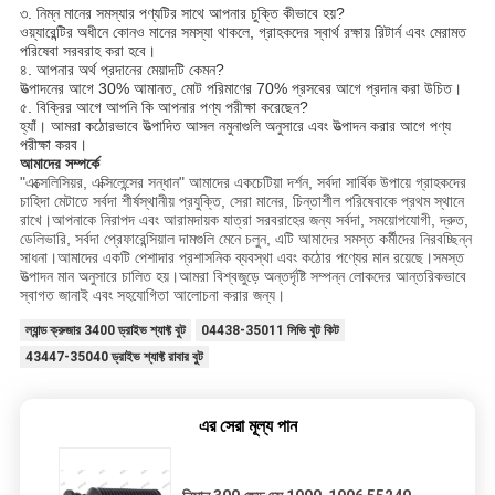
৩. নিম্ন মানের সমস্যার পণ্যটির সাথে আপনার চুক্তি কীভাবে হয়?
ওয়্যারেন্টির অধীনে কোনও মানের সমস্যা থাকলে, গ্রাহকদের স্বার্থ রক্ষায় রিটার্ন এবং মেরামত
পরিষেবা সরবরাহ করা হবে।
৪. আপনার অর্থ প্রদানের মেয়াদটি কেমন?
উত্পাদনের আগে 30% আমানত, মোট পরিমাণের 70% প্রসবের আগে প্রদান করা উচিত।
৫. বিক্রির আগে আপনি কি আপনার পণ্য পরীক্ষা করেছেন?
হ্যাঁ। আমরা কঠোরভাবে উত্পাদিত আসল নমুনাগুলি অনুসারে এবং উত্পাদন করার আগে পণ্য
পরীক্ষা করব।
আমাদের সম্পর্কে
"এক্সেলিসিয়র, এক্সিলেন্সের সন্ধান" আমাদের একচেটিয়া দর্শন, সর্বদা সার্বিক উপায়ে গ্রাহকদের
চাহিদা মেটাতে সর্বদা শীর্ষস্থানীয় প্রযুক্তি, সেরা মানের, চিন্তাশীল পরিষেবাকে প্রথম স্থানে
রাখে।আপনাকে নিরাপদ এবং আরামদায়ক যাত্রা সরবরাহের জন্য সর্বদা, সময়োপযোগী, দ্রুত,
ডেলিভারি, সর্বদা প্রেফারেন্সিয়াল দামগুলি মেনে চলুন, এটি আমাদের সমস্ত কর্মীদের নিরবচ্ছিন্ন
সাধনা।আমাদের একটি পেশাদার প্রশাসনিক ব্যবস্থা এবং কঠোর পণ্যের মান রয়েছে।সমস্ত
উত্পাদন মান অনুসারে চালিত হয়।আমরা বিশ্বজুড়ে অন্তর্দৃষ্টি সম্পন্ন লোকদের আন্তরিকভাবে
স্বাগত জানাই এবং সহযোগিতা আলোচনা করার জন্য।
ল্যান্ড ক্রুজার 3400 ড্রাইভ শ্যাফ্ট বুট
04438-35011 সিভি বুট কিট
43447-35040 ড্রাইভ শ্যাফ্ট রাবার বুট
এর সেরা মূল্য পান