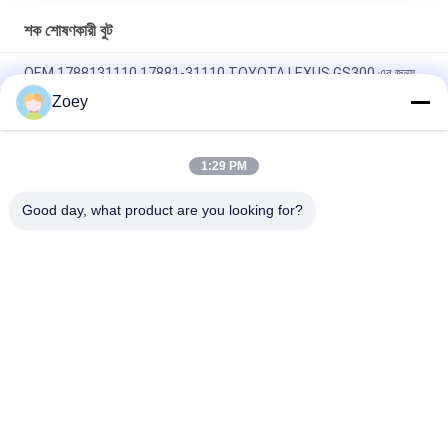
শক শোষণকারী বুট
OEM 1788131110 17881-31110 TOYOTA LEXUS GS300 এর জন্য
এয়ার ইনটেক পাইপ টিউব
Zoey
৪৫৫৩৫-২৮০২০ ৪৫৫৩৫-২৬০৩০ স্টিয়ারিং বুট টয়োটা লিটেস বাসের জন্য ১৯৯২-১৯৯৫
1:29 PM
28323-AG000 MN156753 CV জয়েন্ট বুট জন্য MAZDA CX-7 ((ER)
MITSUBISHILANCER VI
Good day, what product are you looking for?
সব
ল্যান্ড রোভার সাসপেনশন 
অটো সাসপেনশন অংশ
অংশগুলি
মার্সিডিজ বেঞ্জ সাসপেনশন 
বিএমডাব্লু সাসপেনশন 
অংশগুলি
অংশগুলি
গাড়ি সাসপেনশন বুশিং
গাড়ি ইঞ্জিন মাউন্ট