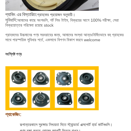
প্যাকিং এর বিস্তারিত
:
গ্রাহকের প্রয়োজন অনুযায়ী।
সুবিধাদি:
আমাদের কাছে অংশগুলি, শর্ট লিড টাইম, বিক্রয়ের আগে 100% পরীক্ষা, সেরা
বিক্রয়োত্তর পরিষেবা রয়েছে stock
গ্রাহকদের উচ্চমানের পণ্য সরবরাহের জন্য, আমাদের সংস্থা আন্তঃনির্মিতভাবে বহু গ্রাহকের
সাথে পারস্পরিক সুবিধার শর্তে, একসাথে বিপণন বিকাশ করবে welcome
সংশ্লিষ্ট পণ্য
প্যাকেজিং:
রূপান্তরকালে সুরক্ষার নিশ্চয়তা দিতে স্ট্যান্ডার্ড এক্সপোর্ট হার্ড কার্টনগুলি।
পণ্য রক্ষা করতে ফোমের ব্যাগটি ভিতরে রাখুন।