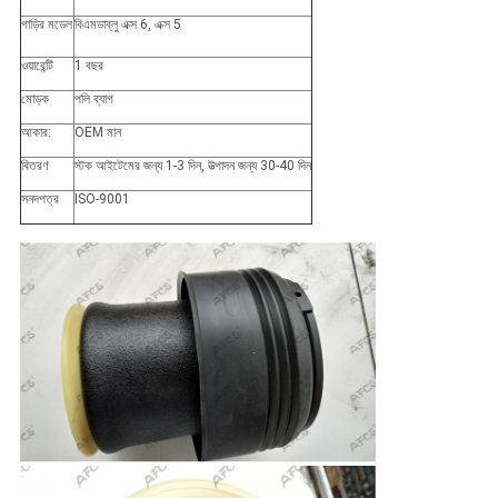
গাড়ির মডেল
বিএমডাব্লু এক্স 6, এক্স 5
ওয়ারেন্টি
1 বছর
মোড়ক
পলি ব্যাগ
আকার:
OEM মান
বিতরণ
স্টক আইটেমের জন্য 1-3 দিন, উত্পাদন জন্য 30-40 দিন
সনদপত্র
ISO-9001