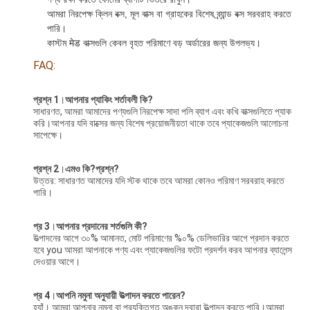
আমরা নিরপেক্ষ ক্লিন বক্স, মূল বাক্স বা গ্রাহকের বিশেষ ব্র্যান্ড বক্স সরবরাহ করতে
পারি।
কাস্টম मेड বাক্সগুলি কেবল বৃহত পরিমাণে বড় অর্ডারের জন্য উপলভ্য।
FAQ:
প্রশ্ন 1
।
আপনার প্যাকিং শর্তাবলী কি?
সাধারণত, আমরা আমাদের পণ্যগুলি নিরপেক্ষ সাদা পলি ব্যাগ এবং কখি বাক্সগুলিতে প্যাক
করি।আপনার যদি বাক্সের জন্য বিশেষ প্রয়োজনীয়তা থাকে তবে প্যাকেজগুলি আলোচনা
সাপেক্ষে।
প্রশ্ন 2
।
এমও কি?
প্রশ্ন?
উত্তর: সাধারণত আমাদের যদি স্টক থাকে তবে আমরা কোনও পরিমাণ সরবরাহ করতে
পারি।
প্র 3
।
আপনার প্রদানের শর্তগুলি কী?
উত্পাদনের আগে ৩০% আমানত, মোট পরিমাণের %০% ডেলিভারির আগে প্রদান করতে
হবে you আমরা আপনাকে পণ্য এবং প্যাকেজগুলির ফটো প্রদর্শন করব আপনার ব্যালেন্স
দেওয়ার আগে।
প্র 4
।
আপনি নমুনা অনুযায়ী উত্পাদন করতে পারেন?
হ্যাঁ। আমরা আপনার নমুনা বা প্রযুক্তিগত অঙ্কন দ্বারা উত্পাদন করতে পারি।আমরা