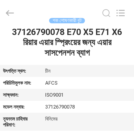
DAXIN
AUTO
SPARE
PARTS
CO.,
শক শোষণকারী বুট
LTD.
All
Rights
37126790078 E70 X5 E71 X6
বাড়ি
Reserved.
রিয়ার এয়ার স্প্রিংয়ের জন্য এয়ার
পণ্য
সাসপেনশন ব্যাগ
ভিডিও
উৎপত্তি স্থল:
চীন
পরিচিতিমুলক নাম:
AFCS
আমাদের
সাক্ষ্যদান:
ISO9001
সম্পর্কে
মডেল নম্বার:
37126790078
কারখানা
ন্যূনতম চাহিদার
বিনিমেয়
পরিমাণ:
পরিদর্শন