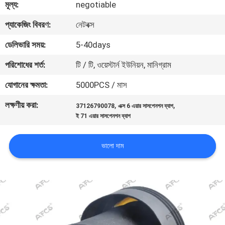
মূল্য:
negotiable
মান
প্যাকেজিং বিবরণ:
নেটবক্স
নিয়ন্ত্রণ
ডেলিভারি সময়:
5-40days
পরিশোধের শর্ত:
টি / টি, ওয়েস্টার্ন ইউনিয়ন, মানিগ্রাম
আমাদের
যোগানের ক্ষমতা:
5000PCS / মাস
সাথে
লক্ষণীয় করা:
,
,
37126790078
এক্স 6 এয়ার সাসপেনশন ব্যাগ
যোগাযোগ
ই 71 এয়ার সাসপেনশন ব্যাগ
করুন
ভালো দাম
খবর
একটি
উদ্ধৃতি