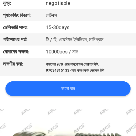
মূল্য:
negotiable
মান
প্যাকেজিং বিবরণ:
নেটবক্স
নিয়ন্ত্রণ
ডেলিভারি সময়:
15-30days
পরিশোধের শর্ত:
টি / টি, ওয়েস্টার্ন ইউনিয়ন, মানিগ্রাম
আমাদের
যোগানের ক্ষমতা:
10000pcs / মাস
সাথে
লক্ষণীয় করা:
,
পানামেরা 970 এয়ার সাসপেনশন মেরামত কিট
যোগাযোগ
97034315133 এয়ার সাসপেনশন মেরামত কিট
করুন
ভালো দাম
খবর
একটি
উদ্ধৃতি