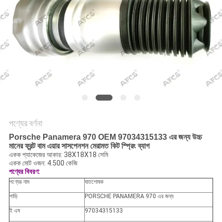
অনুরোধ
করুন
সাইট
ম্যাপ
গোপনীয়তা
নীতি
পণ্যের বর্ণনা
Porsche Panamera 970 OEM 97034315133 এর জন্য উচ্চ
মানের ফ্রন্ট বাম এয়ার সাসপেনশন মেরামত কিট স্প্রিং ব্যাগ
একক প্যাকেজের আকার: 38X18X18 সেমি
একক মোট ওজন: 4.500 কেজি
পণ্যের বিবরণ:
পণ্যের নাম
ঘাতশোষক
গাড়ি
PORSCHE PANAMERA 970 এর জন্য
ই এম
97034315133