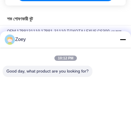
শক শোষণকারী বুট
OEM 1788131110 17881-31110 TOYOTA LEXUS GS300 এর জন্য
এয়ার ইনটেক পাইপ টিউব
Zoey
৪৫৫৩৫-২৮০২০ ৪৫৫৩৫-২৬০৩০ স্টিয়ারিং বুট টয়োটা লিটেস বাসের জন্য ১৯৯২-১৯৯৫
10:12 PM
28323-AG000 MN156753 CV জয়েন্ট বুট জন্য MAZDA CX-7 ((ER)
MITSUBISHILANCER VI
Good day, what product are you looking for?
সব
ল্যান্ড রোভার সাসপেনশন 
অটো সাসপেনশন অংশ
অংশগুলি
মার্সিডিজ বেঞ্জ সাসপেনশন 
বিএমডাব্লু সাসপেনশন 
অংশগুলি
অংশগুলি