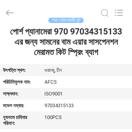
DAXIN
AUTO
SPARE
PARTS
CO.,
শক শোষণকারী বুট
LTD.
All
Rights
পোর্শ প্যানামেরা 970 97034315133
বাড়ি
Reserved.
এর জন্য সামনের বাম এয়ার সাসপেনশন
পণ্য
মেরামত কিট স্প্রিং ব্যাগ
ভিডিও
উৎপত্তি স্থল:
গুয়াংজু, চীন
পরিচিতিমুলক নাম:
AFCS
আমাদের
সাক্ষ্যদান:
ISO9001
সম্পর্কে
মডেল নম্বার:
97034315133
কারখানা
ন্যূনতম চাহিদার
100PCS
পরিমাণ:
পরিদর্শন