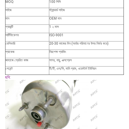
MOQ
100 পিসি
সাইজ
স্ট্যান্ডার্ড সাইজ
মান
OEM মান
গ্যারান্টি
1 ২ মাস
সার্টিফিকেশন
ISO-9001
ডেলিভারি
20-30 কাজের দিন (অর্ডার পরিমাণের উপর নির্ভর করে)
প্যাকেজ
নিরপেক্ষ প্যাকিং
জাহাজে প্রেরিত কাজ
সাগর, বায়ু, এক্সপ্রেস
পেমেন্ট
টি/টি, এল/সি, মানি গ্রাম, ওয়েস্টার্ন ইউনিয়ন
ছবি: