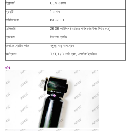
স্ট্যান্ডার্ড
OEM গুণমান
গ্যারান্টি
1 ২ মাস
সার্টিফিকেশন
ISO-9001
ডেলিভারি
20-30 কার্যদিবস (অর্ডারের পরিমাণের উপর নির্ভর করে)
প্যাকেজ
নিরপেক্ষ প্যাকিং
জাহাজে প্রেরিত কাজ
সমুদ্র, বায়ু, এক্সপ্রেস
অর্থপ্রদান
T/T, L/C, মানি গ্রাম, ওয়েস্টার্ন ইউনিয়ন
ছবি: