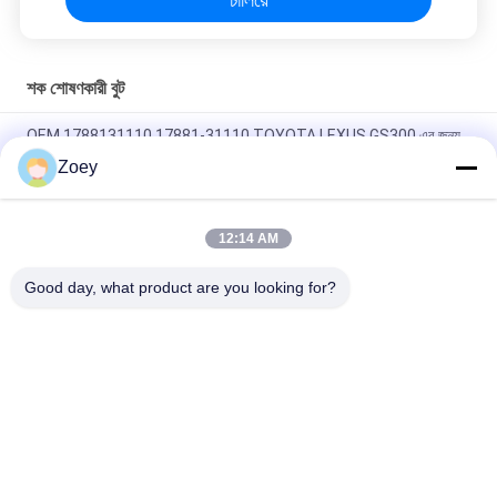
শক শোষণকারী বুট
OEM 1788131110 17881-31110 TOYOTA LEXUS GS300 এর জন্য
এয়ার ইনটেক পাইপ টিউব
Zoey
৪৫৫৩৫-২৮০২০ ৪৫৫৩৫-২৬০৩০ স্টিয়ারিং বুট টয়োটা লিটেস বাসের জন্য ১৯৯২-১৯৯৫
12:14 AM
28323-AG000 MN156753 CV জয়েন্ট বুট জন্য MAZDA CX-7 ((ER)
MITSUBISHILANCER VI
Good day, what product are you looking for?
সব
ল্যান্ড রোভার সাসপেনশন 
অটো সাসপেনশন অংশ
অংশগুলি
মার্সিডিজ বেঞ্জ সাসপেনশন 
বিএমডাব্লু সাসপেনশন 
অংশগুলি
অংশগুলি