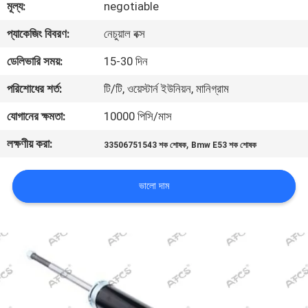
মূল্য:
negotiable
মান
প্যাকেজিং বিবরণ:
নেচুয়াল বক্স
নিয়ন্ত্রণ
ডেলিভারি সময়:
15-30 দিন
পরিশোধের শর্ত:
টি/টি, ওয়েস্টার্ন ইউনিয়ন, মানিগ্রাম
আমাদের
যোগানের ক্ষমতা:
10000 পিসি/মাস
সাথে
লক্ষণীয় করা:
,
33506751543 শক শোষক
Bmw E53 শক শোষক
যোগাযোগ
করুন
ভালো দাম
খবর
একটি
উদ্ধৃতি