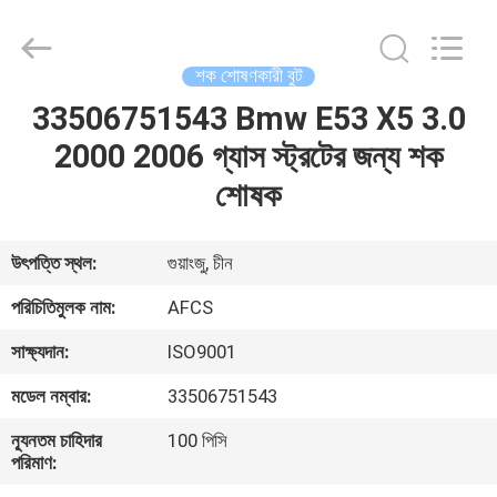
DAXIN
AUTO
SPARE
PARTS
CO.,
শক শোষণকারী বুট
LTD.
All
Rights
33506751543 Bmw E53 X5 3.0
বাড়ি
Reserved.
2000 2006 গ্যাস স্ট্রটের জন্য শক
পণ্য
শোষক
ভিডিও
উৎপত্তি স্থল:
গুয়াংজু, চীন
পরিচিতিমুলক নাম:
AFCS
আমাদের
সাক্ষ্যদান:
ISO9001
সম্পর্কে
মডেল নম্বার:
33506751543
কারখানা
ন্যূনতম চাহিদার
100 পিসি
পরিমাণ:
পরিদর্শন