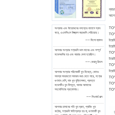
ন্যা
আগে 
TOY
সংস্কার এবং উদ্বোধনের বসন্তের বাতাসে স্নান
করে, এএফসিএস উজ্জ্বল বছরগুলি পেরিয়েছে।
TOY
টয়ো
—— মিলো ম্যাসন
টয়
আপনার সংস্থার পণ্যগুলি ভাল মানের এবং সম্পূর্ণ
TOY
মডেলগুলির হয় এবং বহুবার কেনা হয়েছিল।
টয়
—— কেয়ানু রিভস
TOY
টয়
আপনার সংস্থার পরিষেবাটি খুব বিবেচ্য, কোনও
সমস্যা সময়মতো সমাধান করা যেতে পারে, পণ্যের
TOY
গুণমান বেশি, দাম খুব যুক্তিসঙ্গত, প্রদত্ত
TOY
মডেলটিও খুব বিস্তৃত, আবার আমাদের
TOY
সহযোগিতার প্রত্যাশায়।
—— লিওনার্ড নক্স
আপনার চালানের গতি খুব দ্রুত, প্যাকিং খুব
কঠোর, পণ্যগুলি ক্ষতিগ্রস্থ হয় না, গুণমানটি খুব