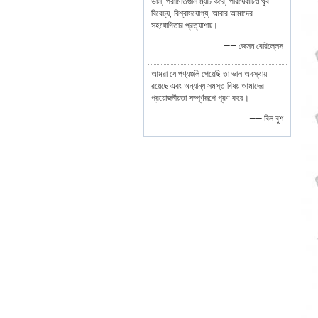
ভাল, পরামিতিগুলি ম্যাচ করে, পরিষেবাটিও খুব
বিবেচ্য, বিশ্বাসযোগ্য, আবার আমাদের
সহযোগিতার প্রত্যাশায়।
—— জেসন বেরিল্লেস
আমরা যে পণ্যগুলি পেয়েছি তা ভাল অবস্থায়
রয়েছে এবং অন্যান্য সমস্ত বিষয় আমাদের
প্রয়োজনীয়তা সম্পূর্ণরূপে পূরণ করে।
—— বিল বুশ