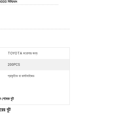
000 পিসি/মাস
TOYOTA করোলার জন্য
200PCS
প্রাকৃতিক বা কাস্টমাইজড
ক শোষক বুট
ের বুট