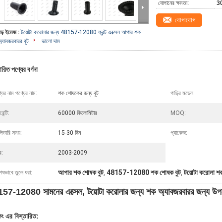
যোগানের ক্ষমতা:
30
যোগাযোগ
বড় ইমেজ :
টয়োটা করোলার জন্য 48157-12080 ফ্রন্ট এক্সেল আপার শক
অ্যাবজরবারর বুট
ভালো দাম
ারিত পণ্যের বর্ণনা
যের নাম পণ্যের নাম:
শক শোষকের জন্য বুট
গাড়ির মডেল:
রেন্টি:
60000 কিলোমিটার
MOQ:
িভারি সময়:
15-30 দিন
প্যাকেজ:
র:
2003-2009
আপার শক শোষক বুট
48157-12080 শক শোষক বুট
টয়োটা করোলা শ
েষভাবে তুলে ধরা:
,
,
57-12080 সামনের এক্সেল, টয়োটা করোলার জন্য শক অ্যাবজরবারর জন্য উপর
কিং এর বিস্তারিত: