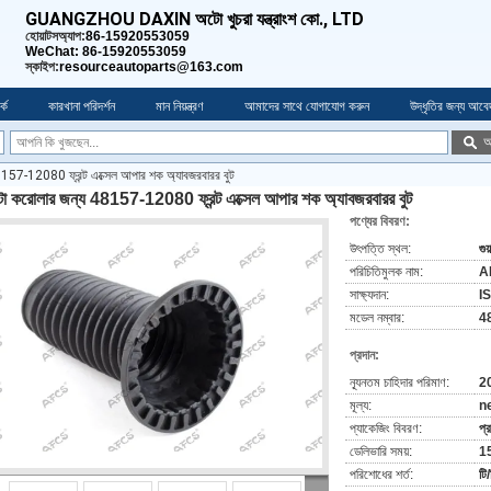
GUANGZHOU DAXIN অটো খুচরা যন্ত্রাংশ কো., LTD
হোয়াটসঅ্যাপ:
86-15920553059
WeChat: 86-15920553059
স্কাইপ:
resourceautoparts@163.com
কে
কারখানা পরিদর্শন
মান নিয়ন্ত্রণ
আমাদের সাথে যোগাযোগ করুন
উদ্ধৃতির জন্য আবে
অ
8157-12080 ফ্রন্ট এক্সেল আপার শক অ্যাবজরবারর বুট
টা করোলার জন্য 48157-12080 ফ্রন্ট এক্সেল আপার শক অ্যাবজরবারর বুট
পণ্যের বিবরণ:
উৎপত্তি স্থল:
গুয
পরিচিতিমুলক নাম:
A
সাক্ষ্যদান:
I
মডেল নম্বার:
4
প্রদান:
ন্যূনতম চাহিদার পরিমাণ:
2
মূল্য:
n
প্যাকেজিং বিবরণ:
প্
ডেলিভারি সময়:
15
পরিশোধের শর্ত:
টি/